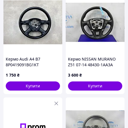
Кермо Audi A4 B7
Кермо NISSAN MURANO
8P0419091BG1KT
Z51 07-14 48430-1AA3A
1 750
₴
3 600
₴
Купити
Купити