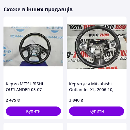
Схоже в інших продавців
Кермо MITSUBISHI
Кермо для Mitsubishi
OUTLANDER 03-07
Outlander XL, 2006-10,
4400A053
4400A227XC
2 475
₴
3 840
₴
Купити
Купити