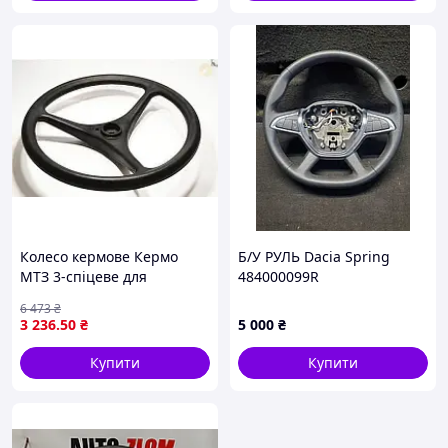
Колесо кермове Кермо
Б/У РУЛЬ Dacia Spring
МТЗ 3-спіцеве для
484000099R
тракторів МТЗ-80 зручне
6 473
₴
керування й надійність
3 236
.50
₴
5 000
₴
Купити
Купити