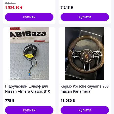
DYNAMICZNY 2 шт.
2 156
₴
1 854
.16
₴
7 248
₴
Купити
Купити
Підрульовий шлейф для
Кермо Porsche cayenne 958
Nissan Almera Classic B10
macan Panamera
10013B01001.H /2/
рестайлінг
775
₴
18 080
₴
Купити
Купити