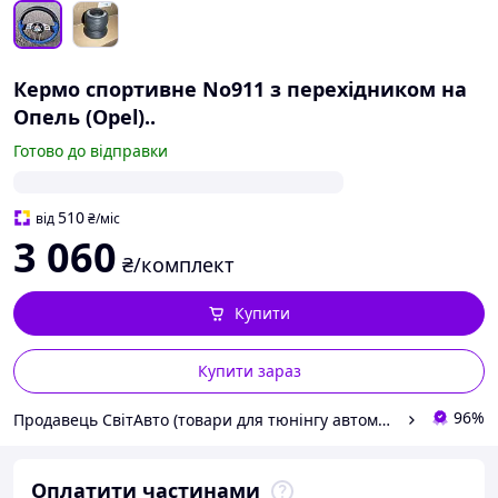
Кермо спортивне No911 з перехідником на
Опель (Opel)..
Готово до відправки
510
від
₴
/міс
3 060
₴/комплект
Купити
Купити зараз
96%
Продавець СвітАвто (товари для тюнінгу автомобілів ВАЗ)
Оплатити частинами