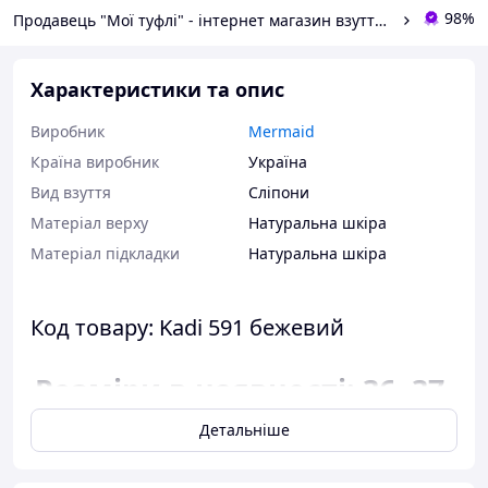
98%
Продавець "Мої туфлі" - інтернет магазин взуття на всі випадки життя.
Характеристики та опис
Виробник
Mermaid
Країна виробник
Україна
Вид взуття
Сліпони
Матеріал верху
Натуральна шкіра
Матеріал підкладки
Натуральна шкіра
Код товару: Kadi 591 бежевий
Розміри в наявності: 36, 37,
38, 39, 40, 41.
Детальніше
Відповідність розміру до