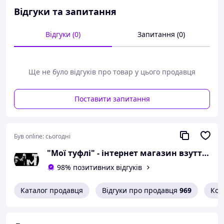
довжини стопи:
Відгуки та запитання
розмір 36 - 23,5
сантиметра;
Відгуки (0)
Запитання (0)
розмір 37 - 24 сантиметра;
розмір 38 - 24,5
сантиметра;
розмір 39 - 25 сантиметрів;
Ще не було відгуків про товар у цього продавця
розмір 40 - 26 сантиметрів;
розмір 41 - 26,5
Поставити запитання
сантиметра.
Можлива похибка вимірювань +/- 2мм.
Був online:
сьогодні
При оформленні замовлення
необхідний розмір вказуйте в
"Мої туфлі" - інтернет магазин взуття на всі випадки життя.
коментарях.
98% позитивних відгуків
Вам сподобалася модель
Каталог продавця
Відгуки про продавця
969
Кон
і Ви вирішили купити?
Зателефонуйте 067-9272731 / 050-