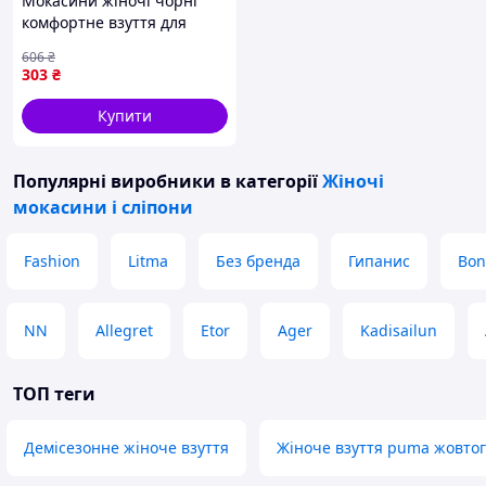
вирішимо проблему.
Мокасини жіночі чорні
комфортне взуття для
В наявності великий асортимент взуття.
повсякденного носіння ТМ
Літо, весна, осінь, зима, починаючи від
606
₴
GIPANIS VSS-11
303
₴
шльопанців і закінчуючи зимовими
чоботами.
Купити
Пишіть, телефонуйте, відповім на всі
питання.
Популярні виробники
в категорії
Жіночі
мокасини і сліпони
Fashion
Litma
Без бренда
Гипанис
Bon
NN
Allegret
Etor
Ager
Kadisailun
ТОП теги
Демісезонне жіноче взуття
Жіноче взуття puma жовто