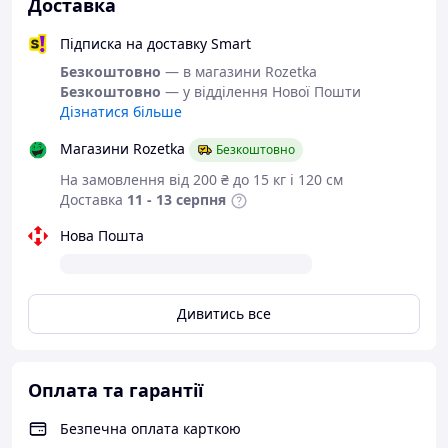
Доставка
9336271 і уточніть наявність
необхідного Вам розміру.
Підписка на доставку Smart
Або задайте запитання на
Безкоштовно
— в магазини Rozetka
simashkevichr@ukr.net
Безкоштовно
— у відділення Нової Пошти
Всі товари магазину -->
Дізнатися більше
Магазини Rozetka
Безкоштовно
На замовлення від 200 ₴ до 15 кг і 120 см
Взуття від
Доставка
11 - 13 серпня
українського
Нова Пошта
виробника
Тільки натуральні
Дивитись все
матеріали
Демісезонні лофери з
Оплата та гарантії
натуральної шкіри.
Безпечна оплата карткою