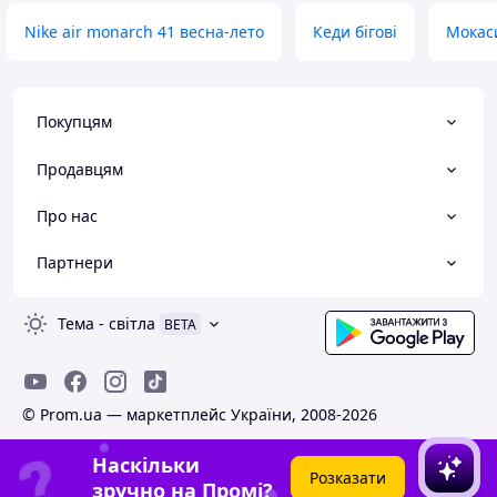
Nike air monarch 41 весна-лето
Кеди бігові
Мокаси
Покупцям
Продавцям
Про нас
Партнери
Тема
-
світла
BETA
© Prom.ua — маркетплейс України, 2008-2026
Наскільки
Розказати
зручно на Промі?