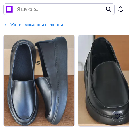
Жіночі мокасини і сліпони