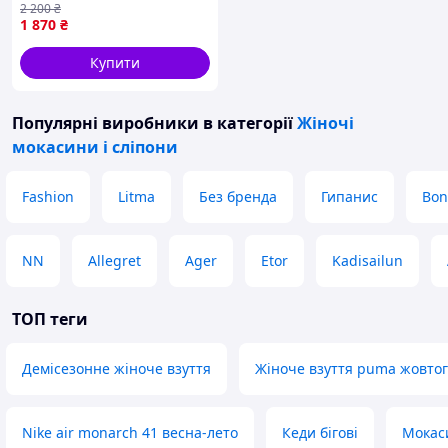
чоботами.
2 200
₴
Пишіть, телефонуйте, відповім на всі
1 870
₴
питання.
Купити
Популярні виробники
в категорії
Жіночі
мокасини і сліпони
Fashion
Litma
Без бренда
Гипанис
Bon
NN
Allegret
Ager
Etor
Kadisailun
ТОП теги
Демісезонне жіноче взуття
Жіноче взуття puma жовто
Nike air monarch 41 весна-лето
Кеди бігові
Мокаси