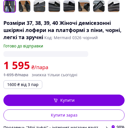
Розміри 37, 38, 39, 40 Жіночі демісезонні
шкіряні лофери на платформі з піни, чорні,
легкі та зручні
Код: Mermaid 0326 чорний
Готово до відправки
1 595
₴/пара
1 695
₴/пара
знижка тільки сьогодні
1600
₴
від 3 пар
Купити
Купити зараз
98%
Продавець "Мої туфлі" - інтернет магазин взуття на всі випадки життя.