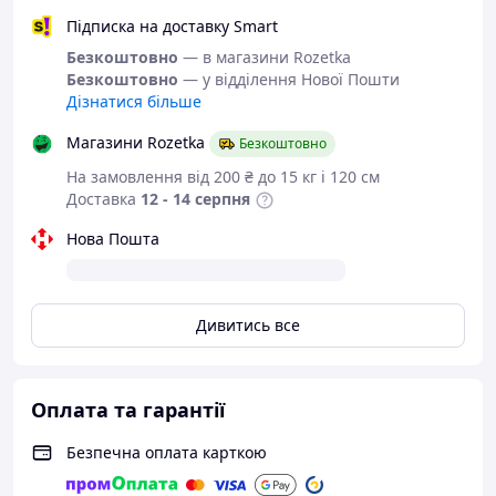
Всі товари магазину -->
Підписка на доставку Smart
Безкоштовно
— в магазини Rozetka
Безкоштовно
— у відділення Нової Пошти
Дізнатися більше
Взуття від
українського
Магазини Rozetka
Безкоштовно
виробника
На замовлення від 200 ₴ до 15 кг і 120 см
Доставка
12 - 14 серпня
Тільки натуральні
Нова Пошта
матеріали
Демісезонні лофери з
Дивитись все
натуральної шкіри.
Оплата та гарантії
Лофери - одна з найпопулярніших
Безпечна оплата карткою
моделей туфель нинішньої осені. Таку
відповідь на питання, які туфлі в моді,