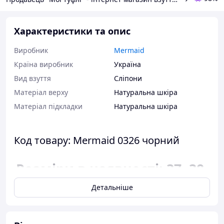
Характеристики та опис
Виробник
Mermaid
Країна виробник
Україна
Вид взуття
Сліпони
Матеріал верху
Натуральна шкіра
Матеріал підкладки
Натуральна шкіра
Код товару: Mermaid 0326 чорний
Розміри в наявності: 37, 38,
39, 40.
Детальніше
Відповідність розміру до
довжини устілки: