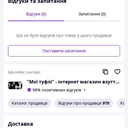
Відгуки та запитання
розмір 37 - 24 сантиметра;
розмір 38 - 24,5
Відгуки (0)
Запитання (0)
сантиметра;
розмір 39 - 25,2
сантиметра;
розмір 40 - 26 сантиметрів.
Ще не було відгуків про товар у цього продавця
Можлива похибка вимірювань +/- 2мм.
Поставити запитання
При оформленні замовлення
необхідний розмір вказуйте в
коментарях.
Був online:
сьогодні
Вам сподобалася модель
"Мої туфлі" - інтернет магазин взуття на всі випадки життя.
і Ви вирішили купити?
98% позитивних відгуків
Зателефонуйте 067-9272731 / 050-
9336271 і уточніть наявність
Каталог продавця
Відгуки про продавця
970
Кон
необхідного Вам розміру.
Або задайте запитання на
Доставка
simashkevichr@ukr.net