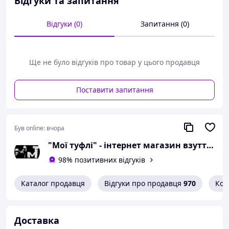
Відгуки та запитання
розмір 36 - 23 сантиметра;
розмір 37 - 24 сантиметра;
Відгуки (0)
Запитання (0)
розмір 38 - 24,5
сантиметра;
розмір 39 - 25 сантиметрів;
розмір 40 - 25,8
Ще не було відгуків про товар у цього продавця
сантиметра;
розмір 41 - 26,5
Поставити запитання
сантиметра;
розмір 42 - 27 сантиметрів;
розмір 43 - 27,5
Був online:
вчора
сантиметра.
"Мої туфлі" - інтернет магазин взуття на всі випадки життя.
Можлива похибка вимірювань +/- 2мм.
98% позитивних відгуків
При оформленні замовлення
необхідний розмір вказуйте в
Каталог продавця
Відгуки про продавця
970
Кон
коментарях.
Вам сподобалася модель
Доставка