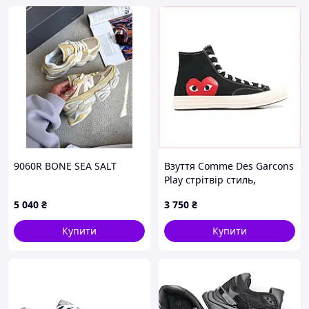
Доставка УкрПоштою 2 - 4 дня, в деяких
випадках до 10 днів.
Доставка в точку видачі Rozetka 4 - 5
днів.
Посилки відправляються на протязі
доби після замовлення післяплатою або
повної оплати.
У понеділок відправки не відбуваються,
переносяться на вівторок.
Після відправки, висилаю Вам в СМС
номер декларації і розрахункову дату
доставки посилки.
9060R BONE SEA SALT
Взуття Comme Des Garcons
При покупці від 2000 гривень і 100%
Play стрітвір стиль,
передоплаті - доставка безкоштовна.
KM8672027
5 040
₴
3 750
₴
=== Якщо розмір не підійшов, то
можливий обмін. ===
Купити
Купити
Повідомляєте, який розмір потрібен,
більше або менше. Відсилаєте пару. Я
отримую її і висилаю Вам необхідну.
Витрати по обміну розміру (перевізник