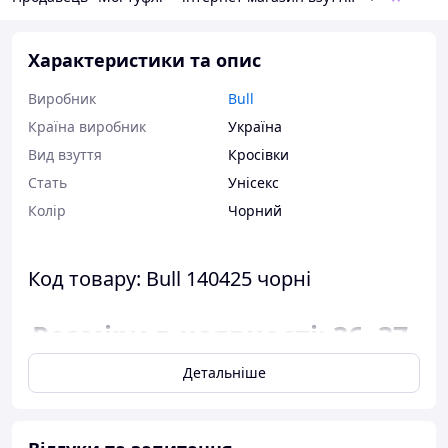
Характеристики та опис
Виробник
Bull
Країна виробник
Україна
Вид взуття
Кросівки
Стать
Унісекс
Колір
Чорний
Код товару: Bull 140425 чорні
Розміри в наявності: 36, 37,
38, 39, 40, 41, 42, 43.
Детальніше
Відповідність розміру до
довжини устілки: