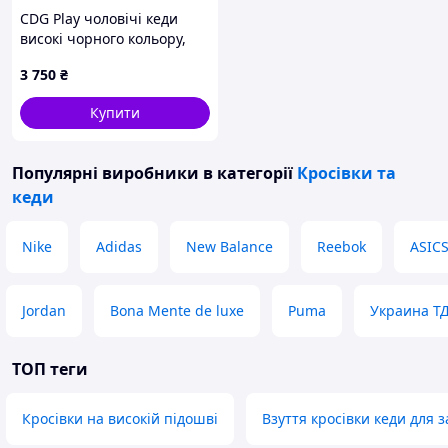
шльопанців і закінчуючи зимовими
CDG Play чоловічі кеди
чоботами.
високі чорного кольору,
Пишіть, телефонуйте, відповім на всі
8672027MH
питання.
3 750
₴
Купити
Популярні виробники
в категорії
Кросівки та
кеди
Nike
Adidas
New Balance
Reebok
ASIC
Jordan
Bona Mente de luxe
Puma
Украина Т
ТОП теги
Кросівки на високій підошві
Взуття кросівки кеди для 