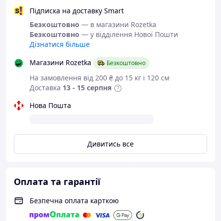
і Ви вирішили купити?
Підписка на доставку Smart
Зателефонуйте 067-9272731 / 050-
Безкоштовно
— в магазини Rozetka
9336271 і уточніть наявність
Безкоштовно
— у відділення Нової Пошти
необхідного Вам розміру.
Дізнатися більше
Або задайте запитання на
Магазини Rozetka
Безкоштовно
simashkevichr@ukr.net
На замовлення від 200 ₴ до 15 кг і 120 см
Всі товари магазину -->
Доставка
13 - 15 серпня
Якісне взуття від
Нова Пошта
українського
виробника
Дивитись все
Дуже легкі та зручні
кросівки.
Оплата та гарантії
Колір:
чорний.
Безпечна оплата карткою
Матеріал верху:
текстиль/сітка.
Матеріал середини:
текстиль та піно-