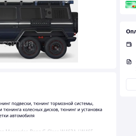
Опл
нинг подвески
,
тюнинг тормозной системы
,
ги тюнинга колесных дисков
,
тюнинг и установка
етки автомобиля
ля Mercedes-Benz G-Class W463A / W465