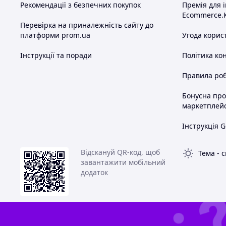
Рекомендації з безпечних покупок
Премія для 
Ecommerce.
Перевірка на приналежність сайту до
платформи prom.ua
Угода корис
Інструкції та поради
Політика ко
Правила роб
Бонусна пр
маркетплей
Інструкція G
Відскануй QR-код, щоб
Тема
-
с
завантажити мобільний
додаток