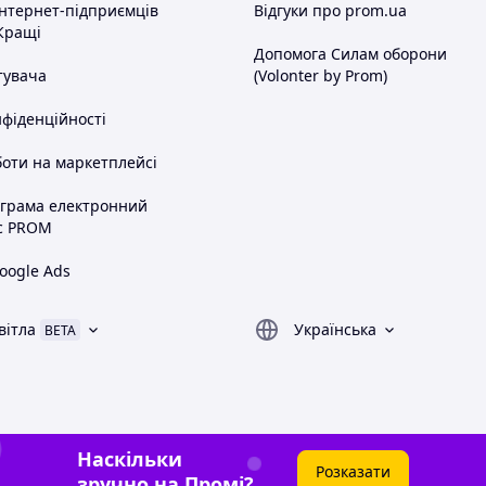
інтернет-підприємців
Відгуки про prom.ua
Кращі
Допомога Силам оборони
тувача
(Volonter by Prom)
нфіденційності
оти на маркетплейсі
ограма електронний
с PROM
oogle Ads
вітла
Українська
BETA
Наскільки
Розказати
зручно на Промі?