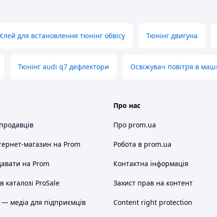
Клей для встановлення тюнінг обвісу
Тюнінг двигуна
Тюнінг audi q7 дефлектори
Освіжувач повітря в маш
lass на ультрадовгий шестиколісний лімузин,
озкішшю.
Про нас
 продавців
Про prom.ua
тернет-магазин
на Prom
Робота в prom.ua
авати на Prom
Контактна інформація
 каталозі ProSale
Захист прав на контент
 — медіа для підприємців
Content right protection