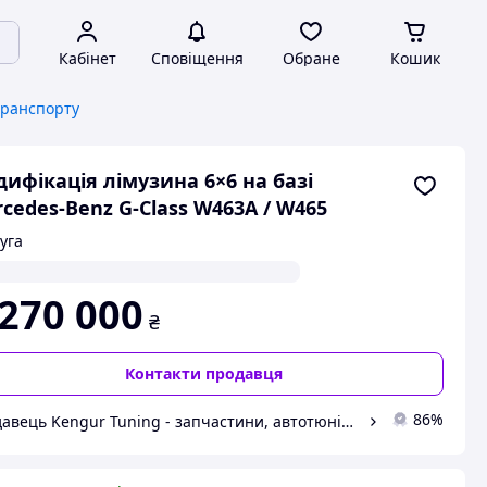
Кабінет
Сповіщення
Обране
Кошик
транспорту
ифікація лімузина 6×6 на базі
cedes-Benz G-Class W463A / W465
уга
 270 000
₴
Контакти продавця
86%
Продавець Kengur Tuning - запчастини, автотюнінг, аксесуари