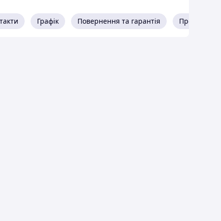
такти
Графік
Повернення та гарантія
Про продав
нням)