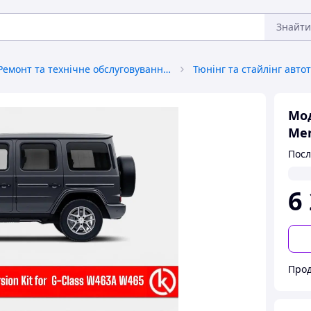
Знайти
Ремонт та технічне обслуговування автотранспорту
Тюнінг та стайлінг авто
Мод
Mer
Посл
6