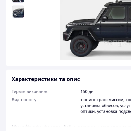
Характеристики та опис
Термін виконання
150 дн
Вид тюнінгу
тюнинг трансмиссии
,
тю
установка обвесов
,
услу
оптики
,
установка подсв
Модифікація лімузина 6×6 з подовженим кузовом д