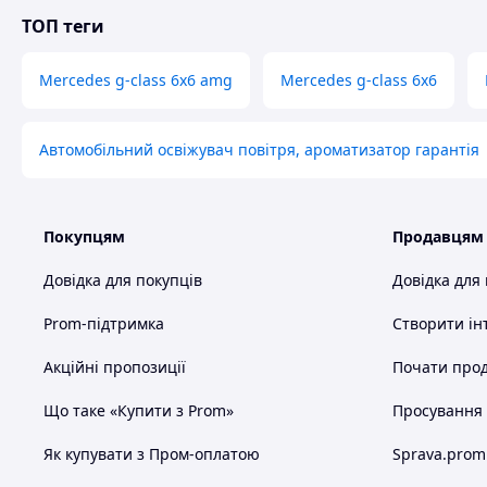
Kubay Design Workshop
ТОП теги
Okszowska 41
22-100 Chełm, Польща
Mercedes g-class 6x6 amg
Mercedes g-class 6x6
Опис проекту
Автомобільний освіжувач повітря, ароматизатор гарантія
Проект Kubay Design, який перетворює Mercedes-Benz G-C
поєднуючи екстремальний вигляд із представницькою р
Покупцям
Продавцям
Довідка для покупців
Довідка для
Prom-підтримка
Створити ін
Акційні пропозиції
Почати прод
Що таке «Купити з Prom»
Просування в
Як купувати з Пром-оплатою
Sprava.prom