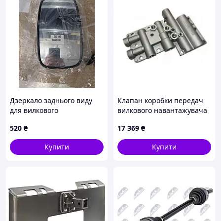
Дзеркало заднього виду
Клапан коробки передач
для вилкового
вилкового навантажувача
навантажувача
Daewoo-Doosan A213101
520
₴
17 369
₴
Купити
Купити