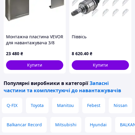
Монтажна пластина VEVOR
Піввісь
для навантажувача 3/8
дюйма з причіпним
23 480
₴
8 620
.40
₴
пристроєм 5,79 см,
швидкороз'ємним
Купити
Купити
з'єднанням, сумісна з
Популярні виробники
в категорії
Запасні
частини та комплектуючі до навантажувачів
Q-FIX
Toyota
Manitou
Febest
Nissan
Balkancar Record
Mitsubishi
Hyundai
BALKA