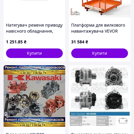
Натягувач ременя приводу
Платформа для вилкового
навісного обладнання,
навантажувача VEVOR
KAPPA (MIP-K330) MASUMA
1225x1148 мм,
1 251
.85
₴
31 584
₴
Masuma
вантажопідйомність 635 кг,
робочий кошик з
Купити
Купити
вуглецевої сталі, робоча