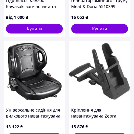
Гідронасос K5V200
Генератор змінного струму
Kawasaki запчастини та
Meat & Doria 5510399
ремонт
від
1 000
₴
16 052
₴
Купити
Купити
Універсальне сидіння для
Кріплення для
вилкового навантажувача
навантажувача Zebra
VEVOR, сидіння для
13 122
₴
15 876
₴
трактора з регульованою
спинкою,