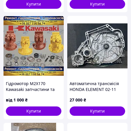
Купити
Купити
мікроперемикачем та
ременем
Гідромотор M2X170
Автоматична трансмісія
Kawasaki запчастини та
HONDA ELEMENT 02-11
ремонт
20021-PZN-000
від
1 000
₴
27 000
₴
Купити
Купити