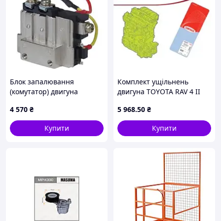
Блок запалювання
Комплект ущільнень
(комутатор) двигуна
двигуна TOYOTA RAV 4 II
вилкового навантажувача
00- 2.0 430597P
4 570
₴
5 968
.50
₴
Toyota 89620-76001-71
Купити
Купити