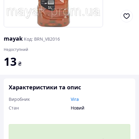
mayak
Код: BRN_V82016
Недоступний
13
₴
Характеристики та опис
Виробник
Vira
Стан
Новий