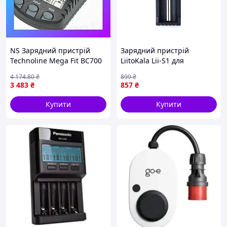
м. Одеса, вул.
Заболотного, 58.
Примітка:
У деяких випадках
можлива доставка через
«Укрпошту» – уточнюйте
NS Зарядний пристрій
Зарядний пристрій
деталі у наших операторів.
Technoline Mega Fit BC700
LiitoKala Lii-S1 для
(BC700) Nes22/Q
акумуляторів Li-Ion/Ni-MH
Ми піклуємося про вашу
4 174
.80
₴
899
₴
1-канальний 5V Black
зручність і надаємо лише
3 483
₴
857
₴
перевірені способи доставки!
Купити
Купити
Покупка без ризику
(Пром-оплата):
Сплачуйте безпечно за
допомогою функції Пром-
оплата, яка гарантує
повернення коштів у разі,
якщо товар вам не
підійшов.