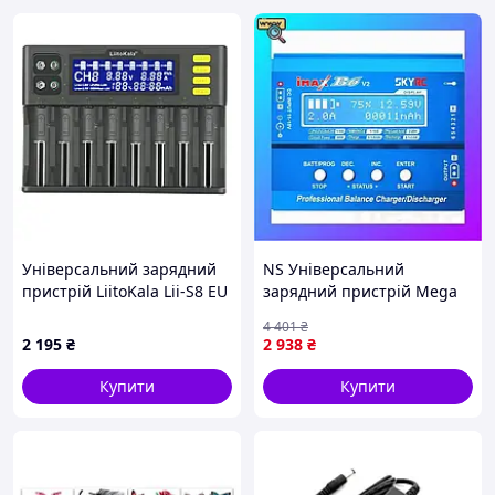
Доставка з кількох
складів:
Товари можуть бути
відправлені з різних міст,
залежно від кодів складів
(YUT, BBB, K11 тощо). Якщо у
замовленні є товари з
однаковими кодами, вони
будуть доставлені однією
посилкою. У разі різних
кодів доставка може
Універсальний зарядний
NS Універсальний
здійснюватися окремо.
пристрій LiitoKala Lii-S8 EU
зарядний пристрій Mega
Наші способи оплати
на 8 каналів
Fit другого покоління SkyRC
створені для вашої
4 401
₴
Imax B6 V2. Оригінал.
2 195
₴
2 938
₴
зручності та впевненості в
Nes22/Q
кожній покупці!
Купити
Купити
Чому обирають
Повер