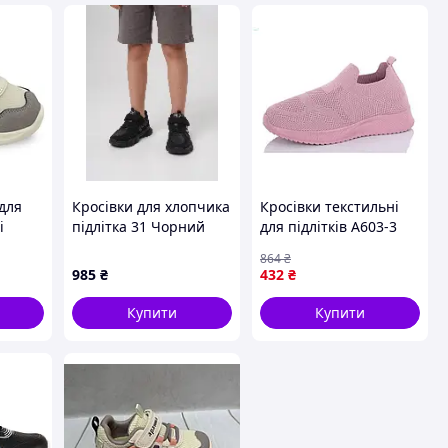
 для
Кросівки для хлопчика
Кросівки текстильні
і
підлітка 31 Чорний
для підлітків A603-3
STREAM (732680-31)
рожеві з гумовою
864
₴
0, 21,
підошвою для
985
₴
432
₴
повсякденного
носіння
Купити
Купити