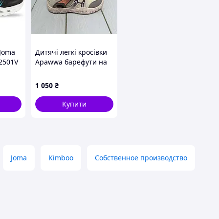
 Joma
Дитячі легкі кросівки
2501V
Apawwa барефути на
рний-
липучці 24 -27 рожеві
1 050
₴
Купити
Joma
Kimboo
Собственное производство