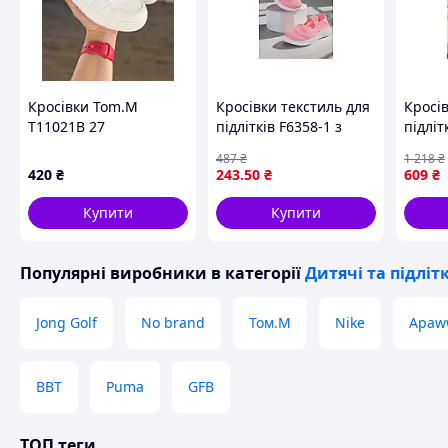
Кросівки Tom.M
Кросівки текстиль для
Кросі
T11021B 27
підлітків F6358-1 з
підліт
гумовою підошвою
взутт
487
₴
1 218
₴
для активного
носін
420
₴
243
.50
₴
609
₴
відпочинку і спорту
підош
Купити
Купити
Популярні виробники
в категорії
Дитячі та підліт
Jong Golf
No brand
Том.М
Nike
Apaw
BBT
Puma
GFB
ТОП теги