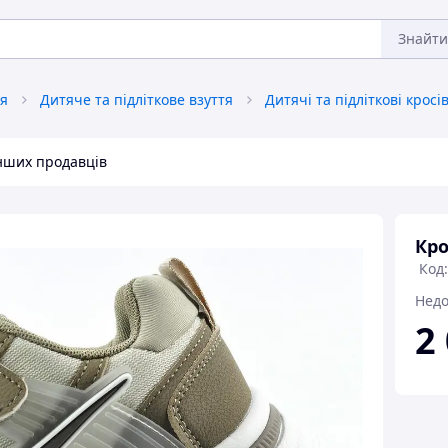
Знайти
тя
Дитяче та підліткове взуття
Дитячі та підліткові кросі
інших продавців
Кро
Код:
Недо
2