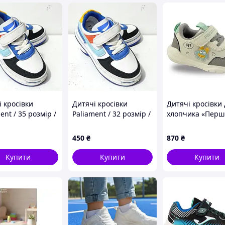
 кросівки
Дитячі кросівки
Дитячі кросівки
ent / 35 розмір /
Paliament / 32 розмір /
хлопчика «Перш
а 21 см /
устілка 20 см /
кроки», бежеві,
зонні білі
демісезонні білі
розміри 18, 19, 2
450
₴
870
₴
ки дитячі для
кросівки дитячі для
22, 23
ика
хлопчика
Купити
Купити
Купити