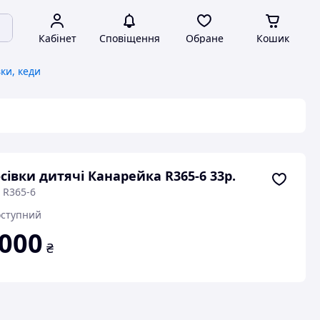
Кабінет
Сповіщення
Обране
Кошик
вки, кеди
сівки дитячі Канарейка R365-6 33р.
 R365-6
ступний
 000
₴