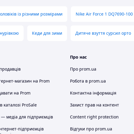
оловіків із різними розмірами
Nike Air Force 1 DQ7690-100
шнурівкою
Кеди для зими
Дитяче взуття сурсил орто
Про нас
 продавців
Про prom.ua
тернет-магазин
на Prom
Робота в prom.ua
авати на Prom
Контактна інформація
 каталозі ProSale
Захист прав на контент
 — медіа для підприємців
Content right protection
інтернет-підприємців
Відгуки про prom.ua