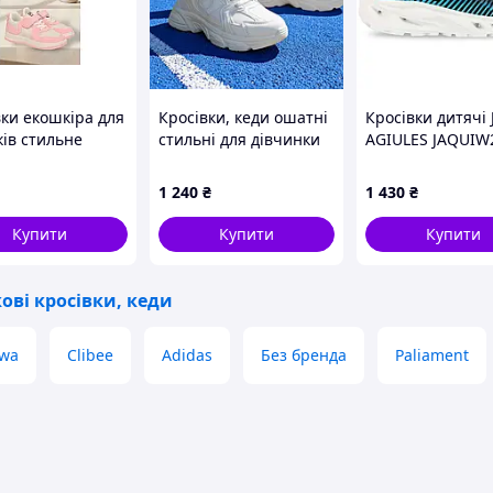
вки екошкіра для
Кросівки, кеди ошатні
Кросівки дитячі
ків стильне
стильні для дівчинки
AGIULES JAQUIW
я для щоденного
на ліпучці. Розмір 31-
розмір 29-33 чо
ня з комфортною
38
бірюзовий
1 240
₴
1 430
₴
вою
Купити
Купити
Купити
кові кросівки, кеди
wa
Clibee
Adidas
Без бренда
Paliament