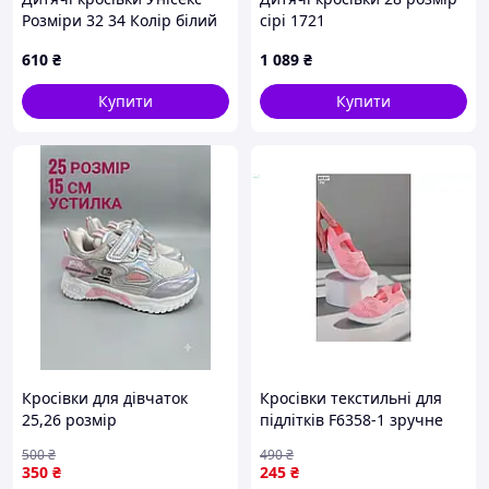
Розмiри 32 34 Колiр бiлий
сірі 1721
610
₴
1 089
₴
Купити
Купити
Кросівки для дівчаток
Кросівки текстильні для
25,26 розмір
підлітків F6358-1 зручне
взуття для активного
500
₴
490
₴
відпочинку та
350
₴
245
₴
повсякденного носіння