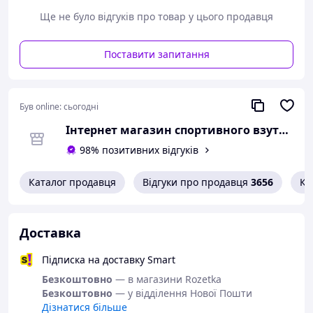
Приємних Вам покупок, з повагою, адміністрація
Ще не було відгуків про товар у цього продавця
Усі фото зроблені спеціально для сайту
Поставити запитання
Був online:
сьогодні
Інтернет магазин спортивного взуття Shoes-Factory
98% позитивних відгуків
Каталог продавця
Відгуки про продавця
3656
Ко
Доставка
Підписка на доставку Smart
Безкоштовно
— в магазини Rozetka
Безкоштовно
— у відділення Нової Пошти
Дізнатися більше