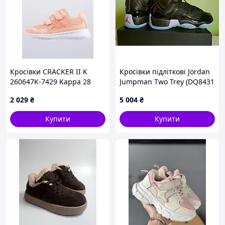
Кросівки CRACKER II K
Кросівки підліткові Jordan
260647K-7429 Kappa 28
Jumpman Two Trey (DQ8431
Кораловий 260647K-7429
003) ОРИГІНАЛ
2 029
₴
5 004
₴
Купити
Купити