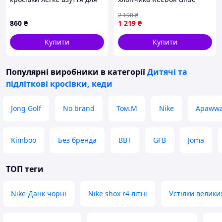
дівчат на липучці
100222891 38.5 (6UK) Білі
2 190
₴
РОЗМІРИ 26-30
(1200161524042)
860
₴
1 219
₴
Купити
Купити
Популярні виробники
в категорії
Дитячі та
підліткові кросівки, кеди
Jong Golf
No brand
Том.М
Nike
Apaww
Kimboo
Без бренда
BBT
GFB
Joma
ТОП теги
Nike-Данк чорні
Nike shox r4 літні
Устілки велики