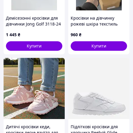
Демісезонні кросівки для
Кросівки на дівчинку
дівчинки Jong Golf 3118-24
рожеві шкіра текстиль
коричневі р.32-39
1 445
₴
960
₴
Купити
Купити
Дитячі кросівки кеди,
Підліткові кросівки для
кросівки легке взуття для
хлопчика Reebok Glide