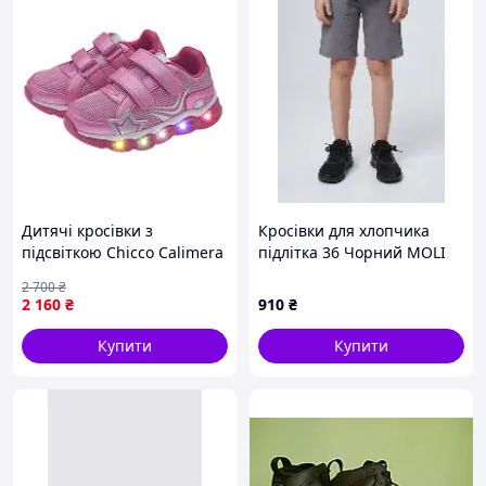
Дитячі кросівки з
Кросівки для хлопчика
підсвіткою Chicco Calimera
підлітка 36 Чорний MOLI
Fuchsia Рожеві Розмір 26
(733549-36)
2 700
₴
2 160
₴
910
₴
Купити
Купити