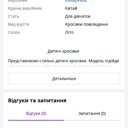
Виробник
Канарейка
Країна виробник
Китай
Стать
Для дівчаток
Вид взуття
Кросівки повсякденні
Сезон
Літо
Дитячі кросівки
Представляємо стильні дитячі кросівки. Модель підійде
для сезону весна-літо. Конструкція верху зроблена з
сітки та шкіряних елементів. Завишена підошва з
пінного матеріалу задасть легкості взуттю. Кросівки
Детальніше
оснащені липучкою. Модель білого кольору з чорними
елементами. Підкладка чорного кольору практична під
час носіння.
Відгуки та запитання
Відгуки (0)
Запитання (0)
Вся колекція дитячих кросівок