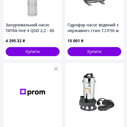
Занурювальний насос
Гідрофор насос водяний з
TATRA-line 4 QGD 2,2 - 60
нержавіюч сталі T.I.P.50 м
0,55 kw Q.max 30л/
тиск 5,0бар 1200Вт
4 295
.32
₴
15 001
₴
хв.,H.max 100 m
Купити
Купити