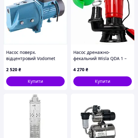
сантехніки.
Насос поверх.
Насос дренажно-
відцентровий Vodomet
фекальний Wisla QDA 1 –
JET100, корпус чавун
1.1 kw з подрібнювачем/
2 520
₴
4 270
₴
(VO0019), 5T0B62625
поплавком+50 м шланг з
хомутом
Купити
Купити