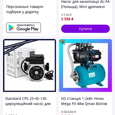
Насос для каналізації AL-FA
Персональні товарні
(Польща), Міні дренажні
підбірки у додатку
насоси, Фекальний насос
7 116
₴
для брудної води,
3 558
₴
Занурювальний насос
дренажник, FBK
Купити
Standard CPS 25-4S-130
NS Станція 1.2кВт Hmax
циркуляційний насос для
Mega Fit 48м Qmax 80л/хв
систем опалення
пластик
9 003
.60
₴
(самовсмоктувальний