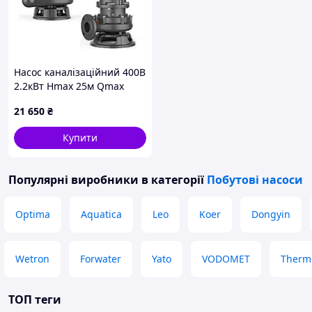
Насос каналізаційний 400В
2.2кВт Hmax 25м Qmax
700л/хв LEO 3.0 65WQ25-
21 650
₴
17-2.2 (7738373)
Купити
Популярні виробники
в категорії
Побутові насоси
Optima
Aquatica
Leo
Koer
Dongyin
Wetron
Forwater
Yato
VODOMET
Thermo
ТОП теги