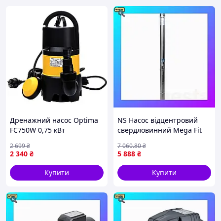
Дренажний насос Optima
NS Насос відцентровий
FC750W 0,75 кВт
свердловинний Mega Fit
0.55кВт H 86(66)м Q
2 699
₴
7 060
.80
₴
45(30)л/хв Ø80мм
2 340
₴
5 888
₴
AQUATICA (DONGYIN) 3
Nes22/Q
Купити
Купити