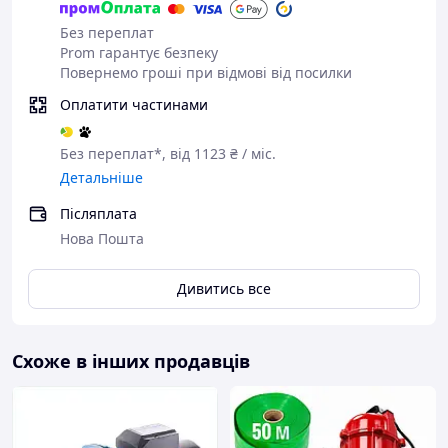
високотемпературного прання.
Неймовірна дистанція:
Без переплат
Горизонтальний напір в
100
Prom гарантує безпеку
Повернемо гроші при відмові від посилки
метрів
дає повну свободу під
час планування приміщень.
Оплатити частинами
Потужний подрібнювач:
Сталеві ножі миттєво
Без переплат*, від 1123 ₴ / міс.
перемелюють відходи,
Детальніше
запобігаючи засміченню навіть
Післяплата
під час використання труб
малого діаметра.
Нова Пошта
Мідний мотор:
100% мідна
Дивитись все
обмотка забезпечує
колосальний ресурс і стійкість
до пікових навантажень.
Схоже в інших продавців
Загалом:
Це безкомпромісне
рішення для приватних будинків,
кафе та офісів із високою
інтенсивністю використання