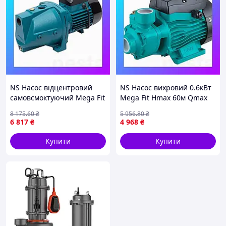
NS Насос відцентровий
NS Насос вихровий 0.6кВт
самовсмоктуючий Mega Fit
Mega Fit Hmax 60м Qmax
0.75кВт Hmax 46м Qmax
50л/хв LEO 3.0 APm60
8 175
.60
₴
5 956
.80
₴
90л/хв LEO XJWm/10M
(775133) Nes22/Q
6 817
₴
4 968
₴
(775323) Nes22/Q
Купити
Купити