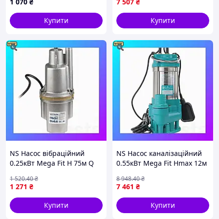
1 070
₴
7 507
₴
насос) 24л Україна Aquatic
Nes22/Q
Купити
Купити
NS Насос вібраційний
NS Насос каналізаційний
0.25кВт Mega Fit H 75м Q
0.55кВт Mega Fit Hmax 12м
18л/хв Ø100мм 10м кабелю
Qmax 242л/хв (нерж)
1 520
.40
₴
8 948
.40
₴
верхній вхід WETRON
AQUATICA (773421)
1 271
₴
7 461
₴
WVM60 (7783 Nes22/Q
Nes22/Q
Купити
Купити