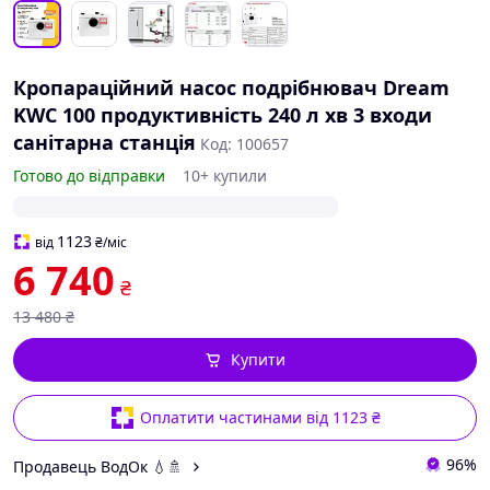
Кропараційний насос подрібнювач Dream
KWC 100 продуктивність 240 л хв 3 входи
санітарна станція
Код: 100657
Готово до відправки
10+ купили
1123
від
₴
/міс
6 740
₴
13 480
₴
Купити
Оплатити частинами від 1123 ₴
96%
Продавець ВодОк 💧🚿