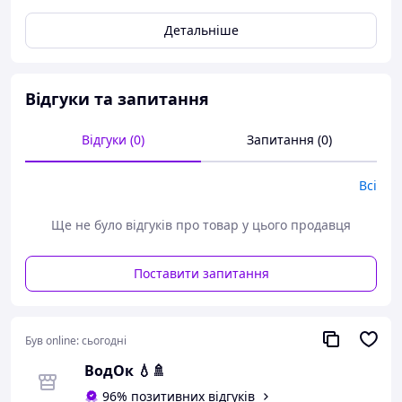
Детальніше
Відгуки та запитання
Відгуки (0)
Запитання (0)
Всі
Ще не було відгуків про товар у цього продавця
Поставити запитання
Кропараційний насос
подрібнювач Dream KWC
Був online:
сьогодні
100 продуктивність 240 л хв
ВодОк 💧🚿
3 входи санітарна станція
96% позитивних відгуків