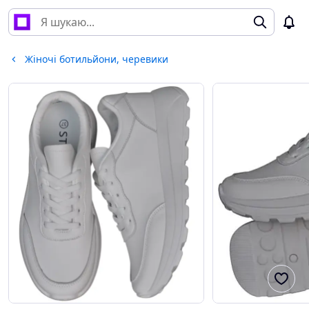
Жіночі ботильйони, черевики