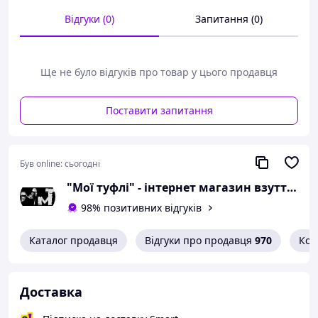
сантиметра;
Відгуки (0)
Запитання (0)
розмір 38 - 24,3
сантиметра;
розмір 39 - 25 сантиметрів;
Ще не було відгуків про товар у цього продавця
розмір 40 - 25,7
сантиметра;
Поставити запитання
розмір 41 - 26,2
сантиметра.
Можлива похибка вимірювань +/- 2мм.
Був online:
сьогодні
При оформленні замовлення
"Мої туфлі" - інтернет магазин взуття на всі випадки життя.
необхідний розмір вказуйте в
коментарях.
98% позитивних відгуків
Вам сподобалася модель
Каталог продавця
Відгуки про продавця
970
Кон
і Ви вирішили купити?
Зателефонуйте 067-9272731 / 050-
Доставка
9336271 і уточніть наявність
необхідного Вам розміру.