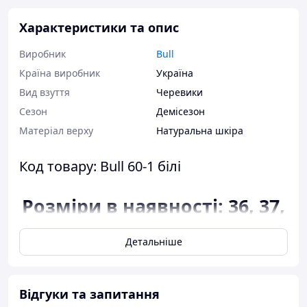
Характеристики та опис
Виробник
Bull
Країна виробник
Україна
Вид взуття
Черевики
Сезон
Демісезон
Матеріал верху
Натуральна шкіра
Код товару: Bull 60-1 білі
Розміри в наявності: 36, 37,
38, 39, 40, 41.
Детальніше
Відповідність розміру до
довжини устілки:
розмір 36 - 23 сантиметра;
Відгуки та запитання
розмір 37 - 23,7