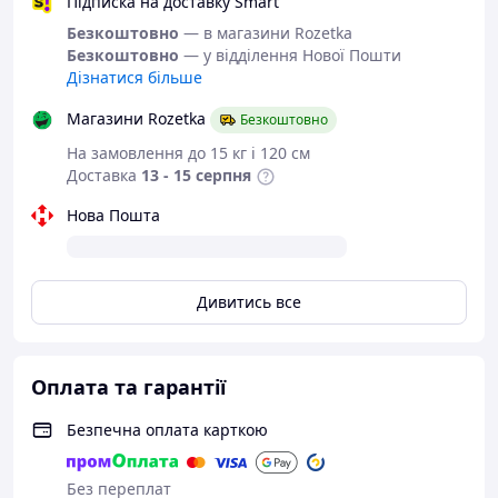
Підписка на доставку Smart
Або задайте запитання на
Безкоштовно
— в магазини Rozetka
simashkevichr@ukr.net
Безкоштовно
— у відділення Нової Пошти
Дізнатися більше
Всі товари магазину -->
Магазини Rozetka
Безкоштовно
Взуття від
На замовлення до 15 кг і 120 см
українського
Доставка
13 - 15 серпня
виробника
Нова Пошта
Шкіряні кросівки
.
Дивитись все
Кросівки відмінно підходять для занять
спортом, бігом і просто на кожен день.
Оплата та гарантії
Дуже легкі. Ефектна модель, зручна
колодка.
Безпечна оплата карткою
Шнуровка дозволяє зафіксувати підйом
Вашої ноги.
Піно-латексная устілка додає комфорту
Без переплат