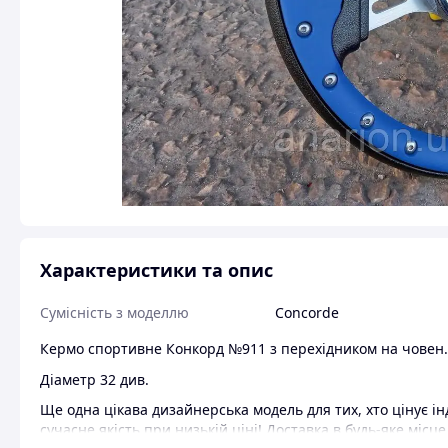
Характеристики та опис
Сумісність з моделлю
Concorde
Кермо спортивне Конкорд №911 з перехідником на човен.
Діаметр 32 див.
Ще одна цікава дизайнерська модель для тих, хто цінує ін
сучасне якість при низькій ціні! Доставка в будь-яке місце