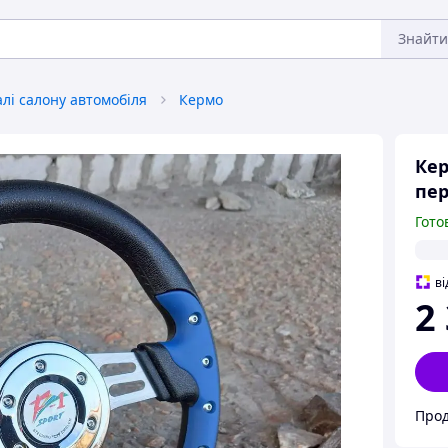
Знайти
лі салону автомобіля
Кермо
Кер
пер
Гото
ві
2