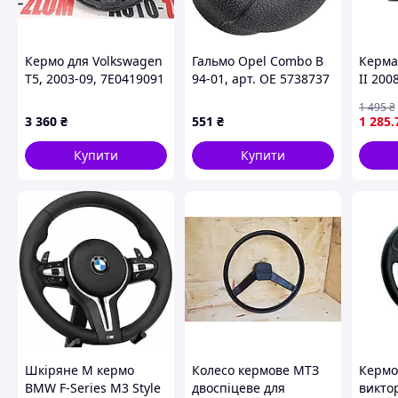
Кермо для Volkswagen
Гальмо Opel Combo B
Керма 
T5, 2003-09, 7E0419091
94-01, арт. OE 5738737
II 200
1 495
₴
3 360
₴
551
₴
1 285
.
Купити
Купити
Шкіряне M кермо
Колесо кермове МТЗ
Кермо
BMW F-Series M3 Style
двоспіцеве для
викто