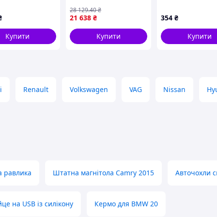
підігрівом кожзам
28 129
.40
₴
карбон стильний
₴
21 638
₴
354
₴
аксесуар для авто
тюнінга.
Купити
Купити
Купити
i
Renault
Volkswagen
VAG
Nissan
Hy
la равлика
Штатна магнітола Camry 2015
Авточохли с
це на USB із силікону
Кермо для BMW 20