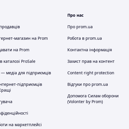
Про нас
 продавців
Про prom.ua
тернет-магазин
на Prom
Робота в prom.ua
авати на Prom
Контактна інформація
 каталозі ProSale
Захист прав на контент
 — медіа для підприємців
Content right protection
інтернет-підприємців
Відгуки про prom.ua
Кращі
Допомога Силам оборони
тувача
(Volonter by Prom)
нфіденційності
оти на маркетплейсі