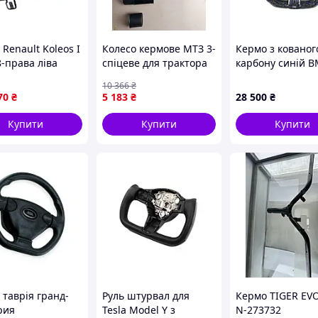
Renault Koleos I
Колесо кермове МТЗ 3-
Кермо з кованог
8-права ліва
спіцеве для трактора
карбону синій 
МТЗ оригінальне для
+ Led екран F-Se
10 366
₴
точного керування
F15 F16 F20 F21 
70
₴
5 183
₴
28 500
₴
F30 F31 F32 F34 
Купити
Купити
Купити
 таврія гранд-
Руль штурвал для
Кермо TIGER EVO
рия
Tesla Model Y з
N-273732