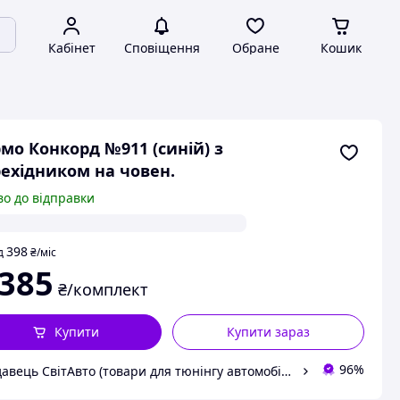
Кабінет
Сповіщення
Обране
Кошик
мо Конкорд №911 (синій) з
ехідником на човен.
во до відправки
398
д
₴
/міс
 385
₴/комплект
Купити
Купити зараз
96%
Продавець СвітАвто (товари для тюнінгу автомобілів ВАЗ)