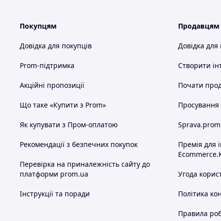
Покупцям
Продавцям
Довідка для покупців
Довідка для
Prom-підтримка
Створити ін
Акційні пропозиції
Почати прод
Що таке «Купити з Prom»
Просування в
Як купувати з Пром-оплатою
Sprava.prom
Рекомендації з безпечних покупок
Премія для 
Ecommerce.
Перевірка на приналежність сайту до
платформи prom.ua
Угода корис
Інструкції та поради
Політика ко
Правила роб