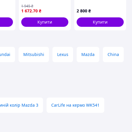
(DK), CX-5 (KE) -
1 945
₴
BNK8664M2 - MAZDA
1 672
.70
₴
2 800
₴
Купити
Купити
undai
Mitsubishi
Lexus
Mazda
China
иній колір Mazda 3
CarLife на кермо WK541