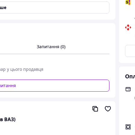
іше
Запитання (0)
вар у цього продавця
Опл
питання
в ВАЗ)