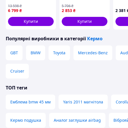
спортивний руль для
тракторів МТЗ-80
13 598
₴
5 706
₴
F01 F02 F06 F07 F10 F11
керування й комфорт у
6 799
₴
2 853
₴
2 381
F12 F13
роботі
Купити
Купити
Популярні виробники
в категорії
Кермо
GBT
BMW
Toyota
Mercedes-Benz
Aud
Cruiser
ТОП теги
Емблема bmw 45 мм
Yaris 2011 магнітола
Corol
Кермо подушка
Аналог заглушки airbag
Віброяй