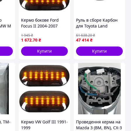
о
Кермо бокове Ford
Руль в сборе Карбон
BMW M
Focus II 2004-2007
для Toyota Land
ries
Cruiser Prado 150
1 945
₴
61 638
.20
₴
F25 F26
2009-2023 стильний
1 672
.70
₴
47 414
₴
F35 F36
аксесуар для тюнінга
авто.
Купити
Купити
, TM-
Кермо VW Golf III 1991-
Проведення керма на
1999
Mazda 3 (BM, BN), CX-3