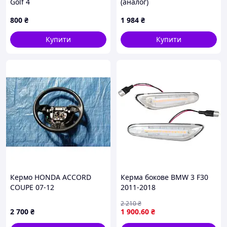
Golf 4
(аналог)
800
₴
1 984
₴
Купити
Купити
Кермо HONDA ACCORD
Керма бокове BMW 3 F30
COUPE 07-12
2011-2018
2 210
₴
2 700
₴
1 900
.60
₴