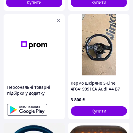
Купити
Купити
Кермо шкіряне S-Line
Персональні товарні
4F0419091CA Audi A4 B7
підбірки у додатку
2005-2008 седан 3.0 дизель
3 800
₴
Купити