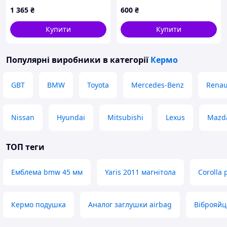
1 365
₴
600
₴
Купити
Купити
Популярні виробники
в категорії
Кермо
GBT
BMW
Toyota
Mercedes-Benz
Renau
Nissan
Hyundai
Mitsubishi
Lexus
Mazd
ТОП теги
Емблема bmw 45 мм
Yaris 2011 магнітола
Corolla
Кермо подушка
Аналог заглушки airbag
Віброяйце