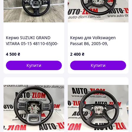
Кермо SUZUKI GRAND
Кермо для Volkswagen
VITARA 05-15 48110-65J00-
Passat B6, 2005-09,
BWJ
305227760
4 500
₴
2 400
₴
Купити
Купити