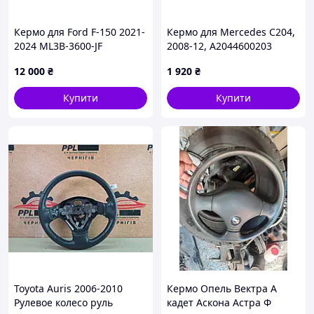
Кермо для Ford F-150 2021-
Кермо для Mercedes C204,
2024 ML3B-3600-JF
2008-12, A2044600203
12 000
₴
1 920
₴
Купити
Купити
Toyota Auris 2006-2010
Кермо Опель Вектра А
Рулевое колесо руль
кадет Аскона Астра Ф