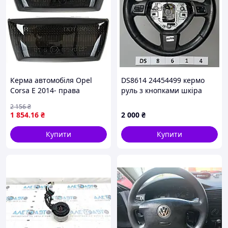
Керма автомобіля Opel
DS8614 24454499 кермо
Corsa E 2014- права
руль з кнопками шкіра
Astra General Motors Astra
2 156
₴
H 04-
1 854
.16
₴
2 000
₴
Купити
Купити