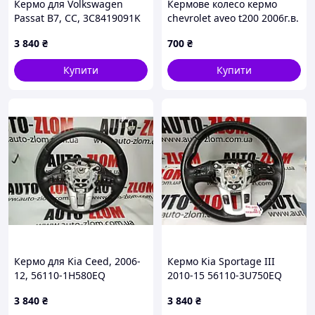
Кермо для Volkswagen
Кермове колесо кермо
Passat B7, CC, 3C8419091K
chevrolet aveo t200 2006г.в.
3 840
₴
700
₴
Купити
Купити
Кермо для Kia Ceed, 2006-
Кермо Kia Sportage III
12, 56110-1H580EQ
2010-15 56110-3U750EQ
3 840
₴
3 840
₴