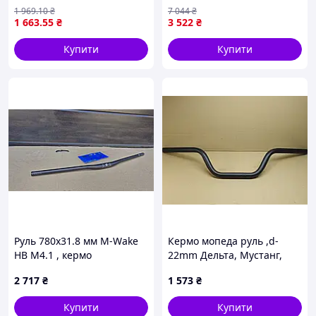
(рулевое колесо) (пр-во
МТЗ-80 і МТЗ-82 для
1 969
.10
₴
7 044
₴
Турция) З 225313
надійного керування
1 663
.55
₴
3 522
₴
Купити
Купити
Руль 780x31.8 мм M-Wake
Кермо мопеда руль ,d-
HB M4.1 , кермо
22mm Дельта, Мустанг,
Enduro/Trail /E-bike
Спарк, Альфа NEW
2 717
₴
1 573
₴
оригінал (сталь чорний)
Купити
Купити