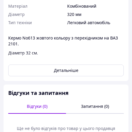
Матеріал
Комбінований
Діаметр
320 мм
Тип техніки
Легковий автомобіль
Кермо No613 жовтого кольору з перехідником на ВАЗ
2101.
Діаметр 32 см.
Модель представлена в жовтому кольорі, що дає змогу
підібрати кермо відповідно до кольору салону або
Детальніше
самого авто.Прекрасна якість і сучасний дизайн-
відмітні якості цієї оригінальної моделі. Доставка в
будь-яке місце.
Відгуки та запитання
Відгуки (0)
Запитання (0)
Ще не було відгуків про товар у цього продавця