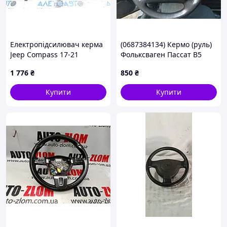
Електропідсилювач керма
(0687384134) Кермо (руль)
Jeep Compass 17-21
Фольксваген Пассат В5
68276903AF, A0044588N
дорест
1 776
₴
850
₴
Купити
Купити