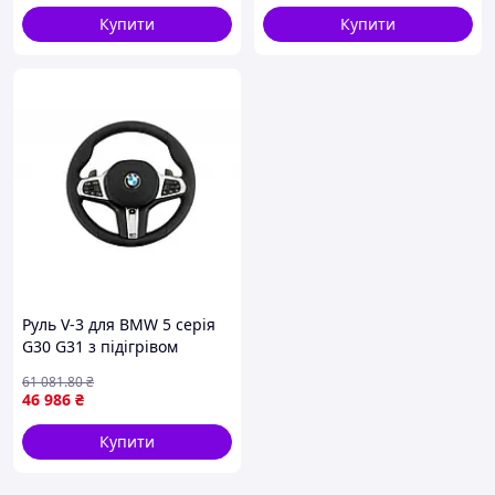
Купити
Купити
Руль V-3 для BMW 5 серія
G30 G31 з підігрівом
стильний аксесуар для
61 081
.80
₴
комфорту в автомобілі.
46 986
₴
Купити