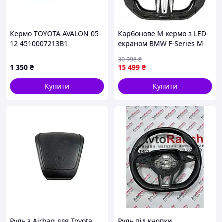
Кермо TOYOTA AVALON 05-
Карбонове M кермо з LED-
12 4510007213B1
екраном BMW F-Series M
Performance для F20 F21
30 998
₴
F23 F30 F31 F32 F33 F36 X3
1 350
₴
15 499
₴
F25 X5 F15 F01 F02 F06 F07
F10
Купити
Купити
Руль з Airbag для Toyota
Руль під кнопки