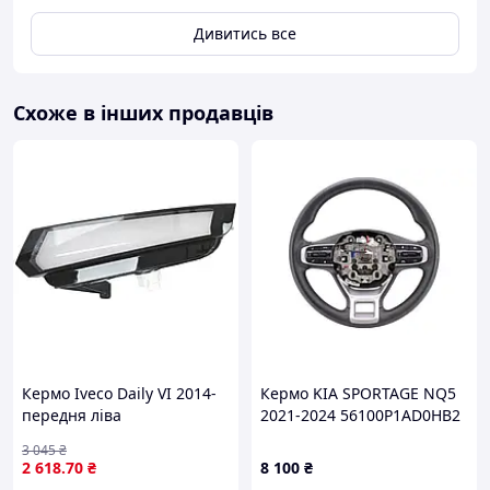
Дивитись все
Схоже в інших продавців
Кермо Iveco Daily VI 2014-
Кермо KIA SPORTAGE NQ5
передня ліва
2021-2024 56100P1AD0HB2
3 045
₴
2 618
.70
₴
8 100
₴