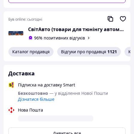
Був online:
сьогодні
СвітАвто (товари для тюнінгу автомобілів ВАЗ)
96% позитивних відгуків
Каталог продавця
Відгуки про продавця
1121
Ко
Доставка
Підписка на доставку Smart
Безкоштовно
— у відділення Нової Пошти
Дізнатися більше
Нова Пошта
Дивитись все