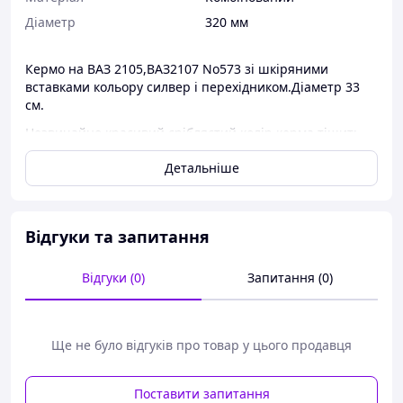
Діаметр
320 мм
Кермо на ВАЗ 2105,ВАЗ2107 No573 зі шкіряними
вставками кольору силвер і перехідником.Діаметр 33
см.
Незвичайно красивий сріблястий колір керма тішить
око та підносить настрій.
Детальніше
Чудова якість, незвичайний дизайн, що схожий на
приціл снайпера, роблять цю модель
неповторною.Також є червоний і синій.
Відгуки та запитання
Відгуки (0)
Запитання (0)
Ще не було відгуків про товар у цього продавця
Поставити запитання