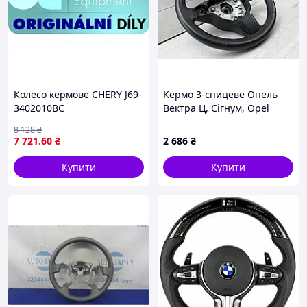
Колесо кермове CHERY J69-
Кермо 3-спицеве Опель
3402010BC
Вектра Ц, Сігнум, Opel
Vectra C, Opel Signum, GTS,
8 128
₴
13138396, оригінал GM
7 721
.60
₴
2 686
₴
Купити
Купити