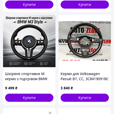
Купити
Купити
Шкіряне спортивне M
Кермо для Volkswagen
кермо з підігрівом BMW
Passat B7, CC, 3C8419091BC
M3 Style для F20 F21 F23
9 499
₴
3 840
₴
F30 F31 F32 F33 F36 F01 F02
F06 F07 F10 F11 F12 F13 X3
Купити
Купити
F25 X5