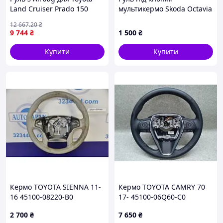
Land Cruiser Prado 150
мультикермо Skoda Octavia
2009-2023 стильний
A7 погнутий
12 667
.20
₴
аксесуар для покращення
9 744
₴
1 500
₴
безпеки і комфорту
Купити
Купити
Кермо TOYOTA SIENNA 11-
Кермо TOYOTA CAMRY 70
16 45100-08220-B0
17- 45100-06Q60-C0
2 700
₴
7 650
₴