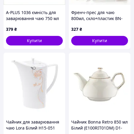
A-PLUS 1036 ємність для
Френч-прес для чаю
заварювання чаю 750 мл
800мл, скло+пластик BN-
прозора 88X1CX9366
137
379
₴
327
₴
Купити
Купити
Чайник для заварювання
Чайник Bonna Retro 850 мл
чаю Lora Білий H15-051
Білий (E100RIT01DM) D1-
1400ml D3-2026
2026