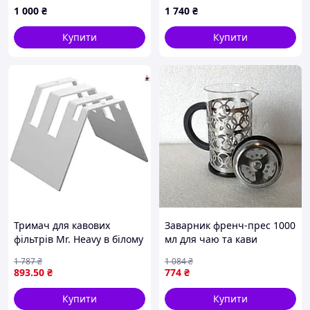
1 000
₴
1 740
₴
Купити
Купити
Тримач для кавових
Заварник френч-прес 1000
фільтрів Mr. Heavy в білому
мл для чаю та кави
кольорі для зручності
неіржавка сталь і скло
1 787
₴
1 084
₴
приготування кави
Bohmann FK-8380
893
.50
₴
774
₴
Купити
Купити