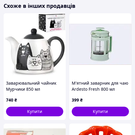
кількість аромату і смаку кожного сорту чаю.
Схоже в інших продавців
Характеристики:
Обсяг зовнішньої ємності: 700 мл
Обсяг внутрішньої ємності: 210 мл
Матеріал: високоякісне скло та екологічно
чистий харчовий пластик
Особливості:
Заварювальний чайник
М'ятний заварник для чаю
Кнопка для зливу чаю
Мурчики 850 мл
Ardesto Fresh 800 мл
Металева сітка-фільтр
керамічний DP65113 S&T
871T4KE463
740
₴
399
₴
Термостійкість
Купити
Купити
Використання:
Заварювання різних сортів китайського та
тайванського чаю