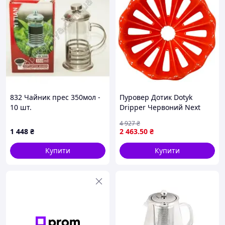
Проведення чайних церемоній в домашніх
умовах або в офісі
Зручність і ефективність при заварюванні чаю
Не упустіть можливість зробити ваш чайний ритуал по-
справжньому незабутнім! Придбайте заварник чайний
Kamjove TP-757 прямо зараз і насолоджуйтеся кожним
832 Чайник прес 350мол -
Пуровер Дотик Dotyk
ковтком!
10 шт.
Dripper Червоний Next
Generation
4 927
₴
1 448
₴
2 463
.50
₴
Купити
Купити