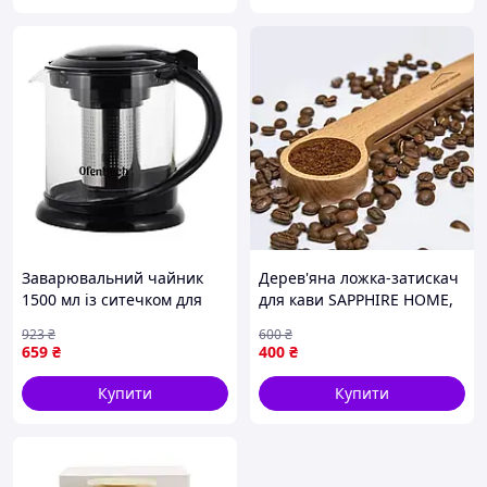
Заварювальний чайник
Дерев'яна ложка-затискач
1500 мл із ситечком для
для кави SAPPHIRE HOME,
чаю та кави зі скла для
2 шт, буковий масив, для
923
₴
600
₴
кухні прозорий Ofenbach
меленої кави і зерен, 7 г
659
₴
400
₴
FK-10435
Купити
Купити