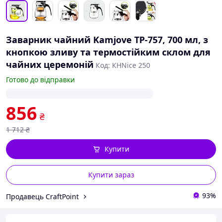
Заварник чайний Kamjove TP-757, 700 мл, з
кнопкою зливу та термостійким склом для
чайних церемоній
Код: КНNice 250
Готово до відправки
856
₴
1 712
₴
Купити
Купити зараз
93%
Продавець CraftPoint