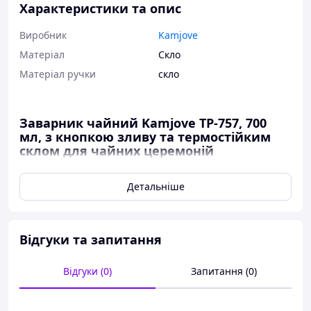
Характеристики та опис
Виробник
Kamjove
Матеріал
Скло
Матеріал ручки
скло
Заварник чайний Kamjove TP-757, 700
мл, з кнопкою зливу та термостійким
склом для чайних церемоній
Детальніше
Заварник чайний Kamjove TP-757 — це ідеальний вибір
для любителів чайної церемонії, які цінують зручність і
Відгуки та запитання
функціональність. Виготовлений відомою компанією
Kamjove (Камжов), цей чайник поєднує сучасний стиль
з інноваційним дизайном і ідеально підходить для
Відгуки (0)
Запитання (0)
заварювання різних сортів чаю, таких як Пуер, Улуни,
Зелений, Білий, Червоний і Жовтий чаю, з
використанням методу «проливу».