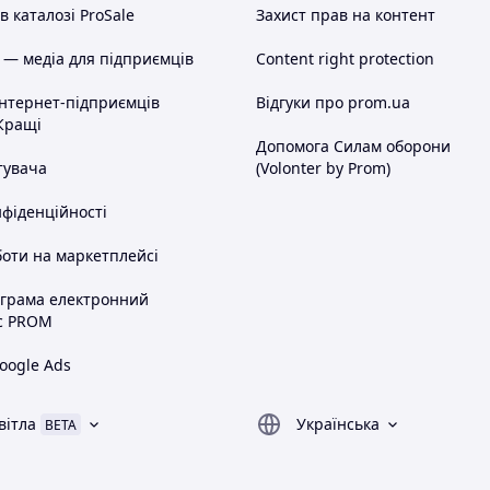
 каталозі ProSale
Захист прав на контент
 — медіа для підприємців
Content right protection
інтернет-підприємців
Відгуки про prom.ua
Кращі
Допомога Силам оборони
тувача
(Volonter by Prom)
нфіденційності
оти на маркетплейсі
ограма електронний
с PROM
oogle Ads
вітла
Українська
BETA