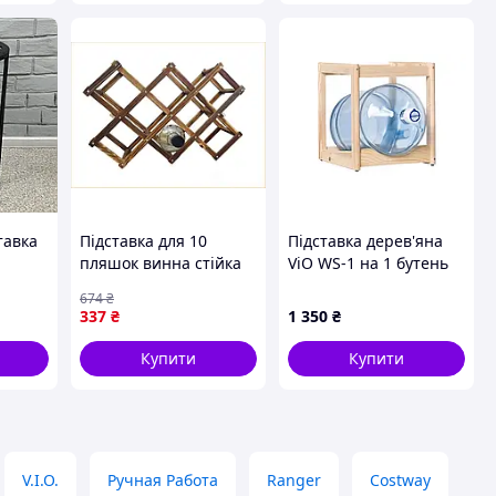
тавка
Підставка для 10
Підставка дерев'яна
пляшок винна стійка
ViO WS-1 на 1 бутень
для зберігання
Бук
674
₴
пляшок в інтер'єрі
337
₴
1 350
₴
кухні або ресторану
Купити
Купити
V.I.O.
Ручная Работа
Ranger
Costway