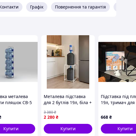
Контакти
Графік
Повернення та гарантія
Про про
авка металева
Металева підставка
Підставка під п
-ти пляшок СВ-5
для 2 бутлів 19л, біла +
19л, тримач для
2 сірі чохли для бутлів
пляшки Чорний
3 380
₴
(комплект)
₴
2 280
₴
668
₴
Купити
Купити
Купити