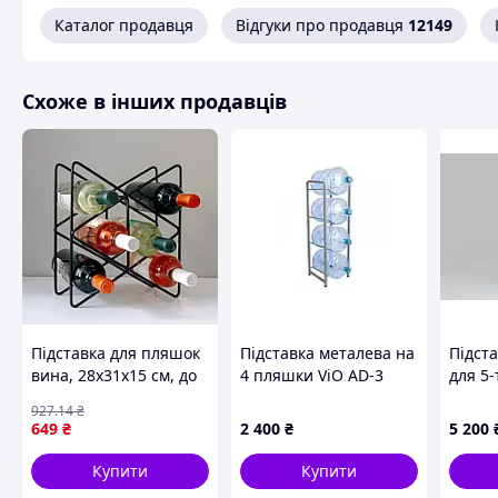
Каталог продавця
Відгуки про продавця
12149
Схоже в інших продавців
🍾 універсальне використання
Підходить для більшості винних пляшок стандартного
розміру та вписується в будь-який стиль інтер’єру. Її
можна розмістити у вітальні, кухні, барній зоні або як
декоративний елемент на святковому столі
Підставка для пляшок
Підставка металева на
Підст
вина, 28х31х15 см, до
4 пляшки ViO AD-3
для 5
6 пляшок, "Тоскана",
біла
Біла
927
.14
₴
Черный / Підставка
649
₴
2 400
₴
5 200
для вина / Міні-бар
підставка
Купити
Купити