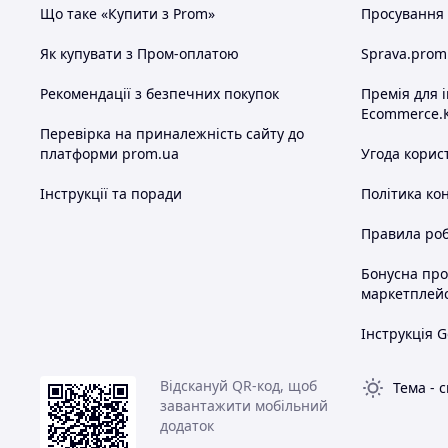
Що таке «Купити з Prom»
Просування в
Схожі товари за характеристиками
Як купувати з Пром-оплатою
Sprava.prom
Рекомендації з безпечних покупок
Премія для 
Ecommerce.
Перевірка на приналежність сайту до
платформи prom.ua
Угода корис
Інструкції та поради
Політика ко
Правила роб
Бонусна пр
маркетплей
Інструкція G
Відскануй QR-код, щоб
Тема
-
с
завантажити мобільний
додаток