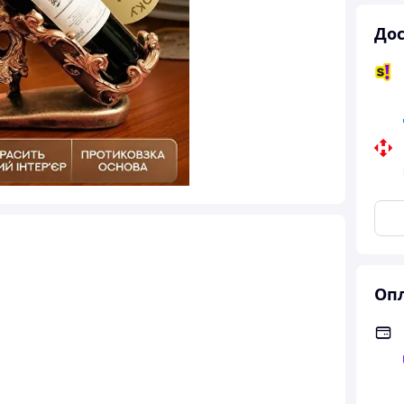
Дос
Опл