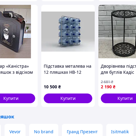
іцний матеріал
овлена з високоякісної смоли, підставка стійка до
мації та зношування. Матеріал не тріскається,
мяніє й надовго зберігає насиченість кольорів
ар «Каністра»
Підставка металева на
Дворівнева підс
яшок з відсіком
12 пляшках НВ-12
для бутлів Кадіс
рок, темна,
2 681
₴
 4, 33×24 см
10 500
₴
2 190
₴
Купити
Купити
Купити
ляшок
Vevor
No brand
Гранд Презент
Isitmatik