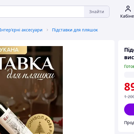
Знайти
Кабіне
Інтер'єрні аксесуари
Підставки для пляшок
Під
вис
Гото
8
1 20
Прод