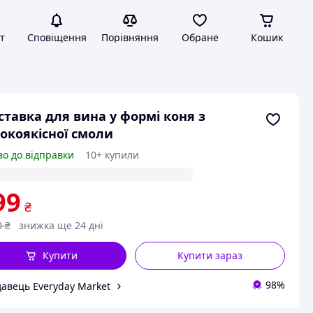
т
Сповіщення
Порівняння
Обране
Кошик
ставка для вина у формі коня з
окоякісної смоли
во до відправки
10+ купили
99
₴
0
₴
знижка ще 24 дні
Купити
Купити зараз
98%
авець Everyday Market