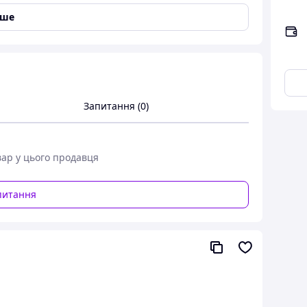
іше
Запитання (0)
вар у цього продавця
вишуканий дизайн
авка у формі коня створює елегантний та
питання
шний акцент у просторі. Детально
ацьована фігура та плавні лінії роблять її
жнім артоб’єктом, який привертає увагу гостей