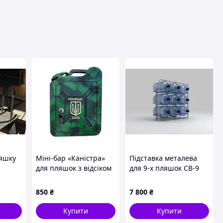
давця
ляшку
Міні-бар «Каністра»
Підставка металева
для пляшок з відсіком
для 9-х пляшок СВ-9
для чарок, хакі, 33×24
см
850
₴
7 800
₴
Купити
Купити