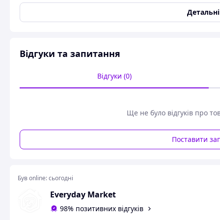
Висота
190 мм
Детальн
Колір
Бронзовий
Стан
Новий
Відгуки та запитання
Відгуки (0)
Ще не було відгуків про то
🐎 
Підст
Поставити за
розкі
пропр
справ
Був online:
сьогодні
Everyday Market
98% позитивних відгуків