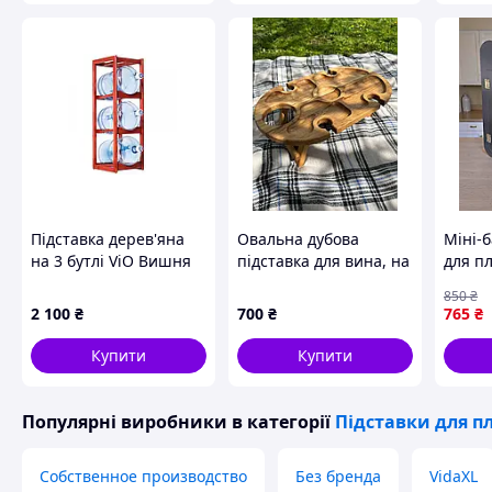
💎 м
Вигот
дефор
не ть
Підставка дерев'яна
Овальна дубова
Міні-б
на 3 бутлі ViO Вишня
підставка для вина, на
для пл
4 келихи, з гніздом для
для ча
850
₴
пляшки, 50х30 см
модель
2 100
₴
700
₴
765
₴
Купити
Купити
Популярні виробники
в категорії
Підставки для п
Собственное производство
Без бренда
VidaXL