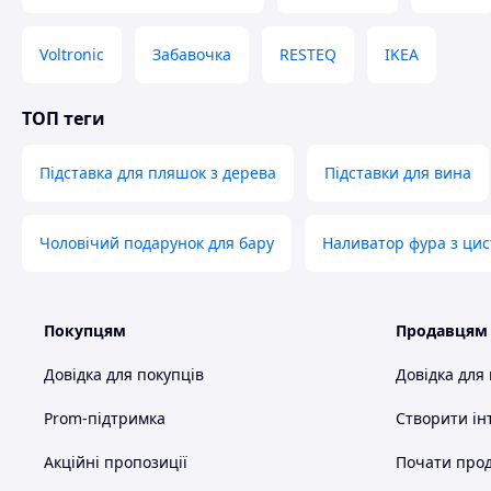
Voltronic
Забавочка
RESTEQ
IKEA
👌 стійка конструкція
ТОП теги
Протиковзкі накладки на основі запобігають
зміщенню підставки навіть на гладких поверхнях.
Підставка для пляшок з дерева
Підставки для вина
Вони забезпечують стійкість конструкції та безпечне
розміщення пляшки
Чоловічий подарунок для бару
Наливатор фура з ци
Покупцям
Продавцям
Довідка для покупців
Довідка для
Prom-підтримка
Створити ін
Акційні пропозиції
Почати прод