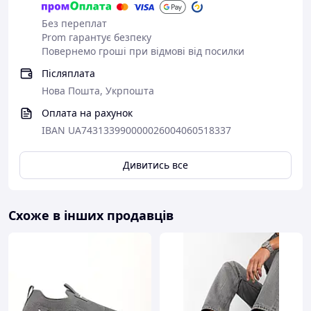
Обов'язковим елементом є супінатор.
Фабричне виробництво.
Без переплат
На фото реальний товар який ви
Prom гарантує безпеку
отримаєте. Будуть питання, задавайте,
Повернемо гроші при відмові від посилки
не соромтеся!
Післяплата
Колір:
чорний.
Нова Пошта, Укрпошта
Матеріал верху:
натуральна, відмінної
Оплата на рахунок
якості шкіра.
Матеріал середини:
IBAN UA743133990000026004060518337
текстиль і шкіряна
устілка.
Матеріал підошви:
піна, легка і зручна.
Дивитись все
=== Замовлення ===
Уточніть наявність потрібного Вам
розміру, для цього зателефонуйте або
Схоже в інших продавців
напишіть.
Дзвінок краще, відразу отримаєте всю
інформацію.
Відповідь через e-mail може прийти
через кілька годин. Ви задали питання,
але в перебігу 4-5 годин не отримали
відповідь? Перевірте в своєму