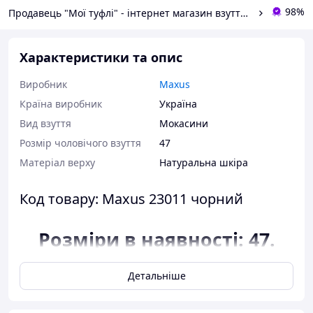
98%
Продавець "Мої туфлі" - інтернет магазин взуття на всі випадки життя.
Характеристики та опис
Виробник
Maxus
Країна виробник
Україна
Вид взуття
Мокасини
Розмір чоловічого взуття
47
Матеріал верху
Натуральна шкіра
Код товару: Maxus 23011 чорний
Розміри в наявності: 47.
Відповідність розміру до
Детальніше
довжини устілки:
розмір 47 - 31,5