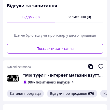
сантиметра.
Відгуки та запитання
Можлива похибка вимірювань +/- 2мм.
Відгуки (0)
Запитання (0)
При оформленні замовлення
необхідний розмір вказуйте в
коментарях.
Ще не було відгуків про товар у цього продавця
Вам сподобалася модель
і Ви вирішили купити?
Поставити запитання
Зателефонуйте 067-9272731 / 050-
9336271 і уточніть наявність
необхідного Вам розміру.
Був online:
вчора
Або задайте запитання на
"Мої туфлі" - інтернет магазин взуття на всі випадки життя.
simashkevichr@ukr.net
98% позитивних відгуків
Всі товари магазину -->
Каталог продавця
Відгуки про продавця
970
Кон