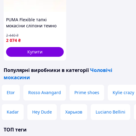
PUMA Flexible тапкі
мокасіни сліпони темно
сірі
2 440
₴
2 074
₴
Купити
Популярні виробники
в категорії
Чоловічі
мокасини
Etor
Rosso Avangard
Prime shoes
Kylie crazy
Kadar
Hey Dude
Харьков
Luciano Bellini
ТОП теги