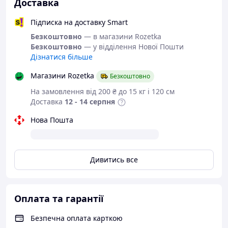
Якісне взуття від
Доставка
українського
виробника
Підписка на доставку Smart
Безкоштовно
— в магазини Rozetka
Безкоштовно
— у відділення Нової Пошти
Шкіряні мокасини
з
Дізнатися більше
серії "
Maxus
".
Магазини Rozetka
Безкоштовно
Одна з переваг - цілісна, стійка до
На замовлення від 200 ₴ до 15 кг і 120 см
стирання, не вимагає "профілактики"
Доставка
12 - 14 серпня
підошва.
Глибока посадка ноги, спеціально
Нова Пошта
розрахована для осінньої або весняної
негоди. У такому взутті буде зручно і
комфортно.
Дивитись все
Якісна, м'яка, натуральна шкіра і зручна
колодка, добре виглядають, як під
джинси, так і під класичні брюки.
В п'яткової і носкової частинах взуття
Оплата та гарантії
стоять вставки - що служать для
збереження зовнішнього вигляду і
Безпечна оплата карткою
форми.