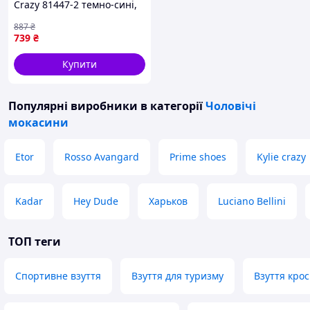
Crazy 81447-2 темно-сині,
розмір 41, 42, 43, 44, 45,
887
₴
46.
739
₴
Купити
Популярні виробники
в категорії
Чоловічі
мокасини
Etor
Rosso Avangard
Prime shoes
Kylie crazy
Kadar
Hey Dude
Харьков
Luciano Bellini
ТОП теги
Спортивне взуття
Взуття для туризму
Взуття крос