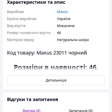
Характеристики та опис
Виробник
Maxus
Країна виробник
Україна
Вид взуття
Мокасини
Розмір чоловічого взуття
46
Матеріал верху
Натуральна шкіра
Код товару: Maxus 23011 чорний
Розміри в наявності: 46.
Відповідність розміру до
Детальніше
довжини устілки:
розмір 46 - 30,8
сантиметра.
Відгуки та запитання
Можлива похибка вимірювань +/- 2мм.
Відгуки (0)
Запитання (0)