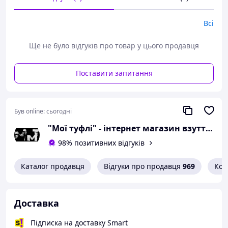
При оформленні замовлення
необхідний розмір вказуйте в
коментарях.
Всі
Вам сподобалася модель
Ще не було відгуків про товар у цього продавця
і Ви вирішили купити?
Поставити запитання
Зателефонуйте 067-9272731 / 050-
9336271 і уточніть наявність
необхідного Вам розміру.
Був online:
сьогодні
Або задайте запитання на
simashkevichr@ukr.net
"Мої туфлі" - інтернет магазин взуття на всі випадки життя.
Всі товари магазину -->
98% позитивних відгуків
Каталог продавця
Відгуки про продавця
969
Кон
Якісне взуття від
українського
Доставка
виробника
Підписка на доставку Smart