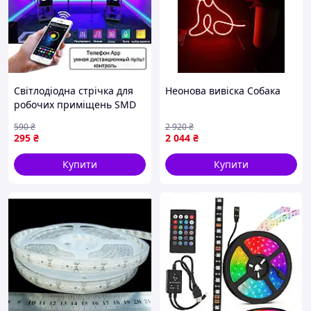
Світлодіодна стрічка для
Неонова вивіска Собака
робочих приміщень SMD
5050 RGB 5 м bluetooth,
590
₴
2 920
₴
Світлодіодна стрічка LED
295
₴
2 044
₴
LAMP KI-84
Купити
Купити