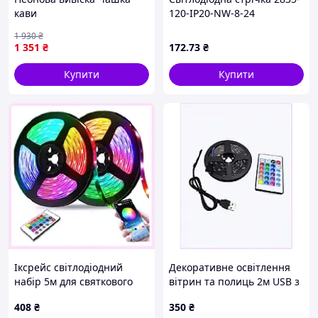
кави
120-IP20-NW-8-24
RV08C0TC-A 4000K
1 930
₴
1 351
₴
172
.73
₴
Купити
Купити
Іксрейс світлодіодний
Декоративне освітлення
набір 5м для святкового
вітрин та полиць 2м USB з
оформлення вікон
контролером, C8390A42A7
408
₴
350
₴
T85X8B1453