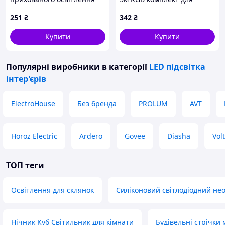
карнизів E5B27192
вітальні, B5381MT267
251
₴
342
₴
Купити
Купити
Популярні виробники
в категорії
LED підсвітка
інтер'єрів
ElectroHouse
Без бренда
PROLUM
AVT
Horoz Electric
Ardero
Govee
Diasha
Vol
ТОП теги
Освітлення для склянок
Силіконовий світлодіодний н
Нічник Куб Світильник для кімнати
Будівельні стрічки