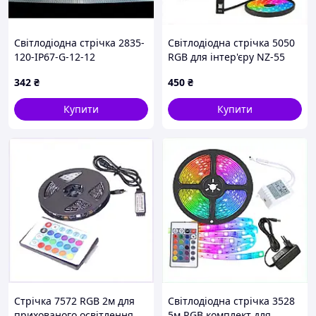
Світлодіодна стрічка 2835-
Світлодіодна стрічка 5050
120-IP67-G-12-12
RGB для інтер'єру NZ-55
RN32C0TA-B GREEN
вологостійка, 7A1C89787
342
₴
450
₴
Купити
Купити
Стрічка 7572 RGB 2м для
Світлодіодна стрічка 3528
прихованого освітлення
5м RGB комплект для