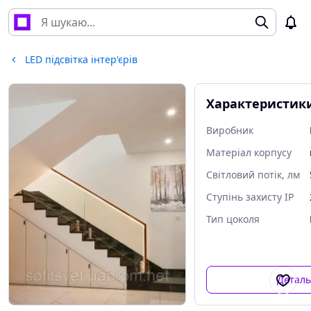
LED підсвітка інтер'єрів
Характеристик
Виробник
Матеріал корпусу
Світловий потік, лм
Ступінь захисту IP
Тип цоколя
Детал