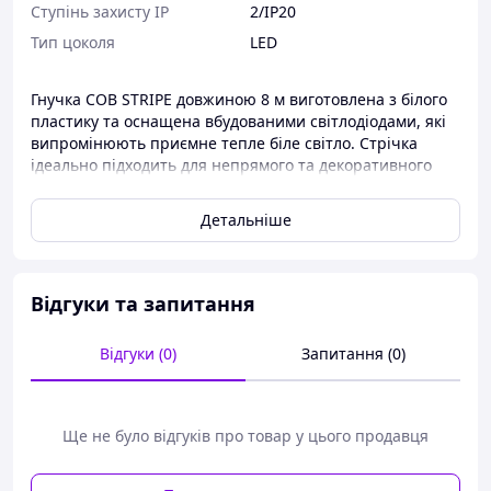
Ступінь захисту IP
2/IP20
Тип цоколя
LED
Гнучка COB STRIPE довжиною 8 м виготовлена з білого
пластику та оснащена вбудованими світлодіодами, які
випромінюють приємне тепле біле світло. Стрічка
ідеально підходить для непрямого та декоративного
освітлення різноманітних предметів інтер’єру та
житлових приміщень. Наприклад, освітлюйте непрямо
Детальніше
шафу, стіну, край ліжка, кухонний гарнітур або
вітальню. Завдяки невеликій відстані між світлодіодами
світлові точки не видимі. LED-стрічку можна один раз
обрізати ножицями через кожні 5 см на передбачених
Відгуки та запитання
позначках, а завдяки вбудованій клейкій смузі її можна
швидко та легко закріпити.
Відгуки (0)
Запитання (0)
Ще не було відгуків про товар у цього продавця