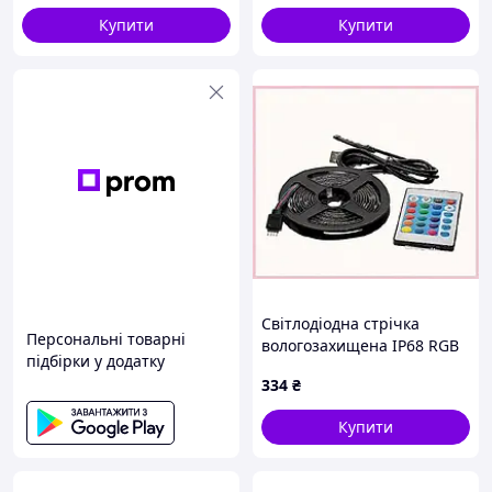
Купити
Купити
Світлодіодна стрічка
Персональні товарні
вологозахищена IP68 RGB
підбірки у додатку
2 метри P8K5158B45
334
₴
Купити