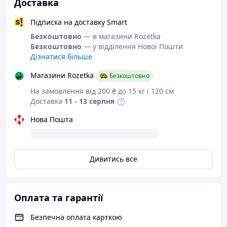
Всі товари магазину -->
Доставка
Підписка на доставку Smart
Безкоштовно
— в магазини Rozetka
Якісне взуття від
Безкоштовно
— у відділення Нової Пошти
українського
Дізнатися більше
виробника
Магазини Rozetka
Безкоштовно
На замовлення від 200 ₴ до 15 кг і 120 см
Шкіряні
Доставка
11 - 13 серпня
напівчеревики
з
Нова Пошта
серії "
Maxus
".
Одна з переваг - цілісна, стійка до
Дивитись все
стирання, не вимагає "профілактики"
підошва.
Глибока посадка ноги, спеціально
розрахована для осінньої або весняної
Оплата та гарантії
негоди. У такому взутті буде зручно і
комфортно.
Безпечна оплата карткою
Якісна, м'яка, натуральна шкіра і зручна