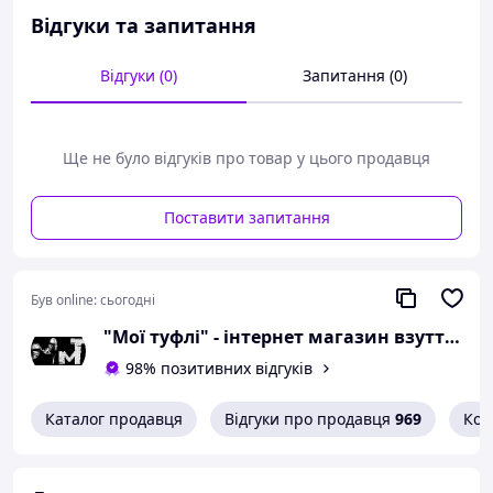
розмір 46 - 30,8
Відгуки та запитання
сантиметра;
розмір 47 - 31,5
Відгуки (0)
Запитання (0)
сантиметра;
розмір 48 - 32 сантиметра.
Ще не було відгуків про товар у цього продавця
Можлива похибка вимірювань +/- 2мм.
При оформленні замовлення
необхідний розмір вказуйте в
Поставити запитання
коментарях.
Вам сподобалася модель
Був online:
сьогодні
і Ви вирішили купити?
"Мої туфлі" - інтернет магазин взуття на всі випадки життя.
Зателефонуйте 067-9272731 / 050-
98% позитивних відгуків
9336271 і уточніть наявність
необхідного Вам розміру.
Каталог продавця
Відгуки про продавця
969
Кон
Або задайте запитання на
simashkevichr@ukr.net