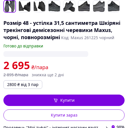
Розмір 48 - устілка 31,5 сантиметра Шкіряні
трекінгові демісезонні черевики Maxus,
чорні, повнорозмірні
Код: Maxus 261225 чорний
Готово до відправки
2 695
₴/пара
2 895
₴/пара
знижка ще 2 дні
2800
₴
від 3 пар
Купити
Купити зараз
98%
Продавець "Мої туфлі" - інтернет магазин взуття на всі випадки життя.