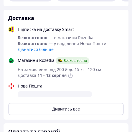
Взуття від
Доставка
українського
виробника
Підписка на доставку Smart
Безкоштовно
— в магазини Rozetka
Безкоштовно
— у відділення Нової Пошти
Дізнатися більше
Колір:
чорний.
Матеріал верху:
натуральна шкіра.
Магазини Rozetka
Безкоштовно
Матеріал середини:
натуральна шкіра.
На замовлення від 200 ₴ до 15 кг і 120 см
Матеріал підошви:
ТЕП - підошва
Доставка
11 - 13 серпня
взуття, виготовлена з термопластичної
гуми. Термоэластопластичные підошви
Нова Пошта
позбавлені недоліків гумових підошов,
низької еластичності і морозостійкості
ПВХ-підошов. ТЕП підошви володіють
високим коефіцієнтом тертя по
Дивитись все
асфальту, мокрих дорогах і снігу.
Оплата та гарантії