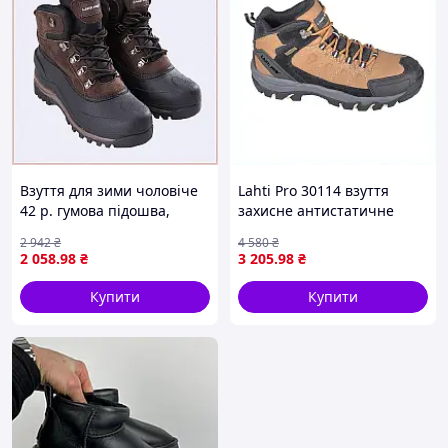
В наявності великий асортимент взуття.
Літо, весна, осінь, зима, починаючи від
шльопанців і закінчуючи зимовими
чоботами.
Пишіть, телефонуйте, відповім на всі
питання.
Взуття для зими чоловіче
Lahti Pro 30114 взуття
42 р. гумова підошва,
захисне антистатичне
T8T1E79398
коричневе 8M179404CA
2 942
₴
4 580
₴
2 058
.98
₴
3 205
.98
₴
Купити
Купити