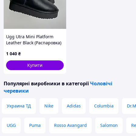
Ugg Utra Mini Platform
Leather Black (Распаровка)
1 040
₴
Купити
Популярні виробники
в категорії
Чоловічі
черевики
Украина ТД
Nike
Adidas
Columbia
Dr.M
UGG
Puma
Rosso Avangard
Salomon
R