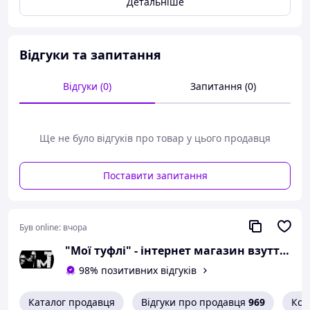
Детальніше
Відповідність розміру до
довжини устілки:
розмір 48 - 31,5
Відгуки та запитання
сантиметра.
Відгуки (0)
Запитання (0)
Можлива похибка вимірювань +/- 2мм.
При оформленні замовлення
необхідний розмір вказуйте в
коментарях.
Ще не було відгуків про товар у цього продавця
Вам сподобалася модель
і Ви вирішили купити?
Поставити запитання
Зателефонуйте 067-9272731 / 050-
9336271 і уточніть наявність
Був online:
вчора
необхідного Вам розміру.
"Мої туфлі" - інтернет магазин взуття на всі випадки життя.
Або задайте запитання на
98% позитивних відгуків
simashkevichr@ukr.net
Всі товари магазину -->
Каталог продавця
Відгуки про продавця
969
Кон