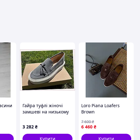
вця
касини
Гайра туфлі жіночі
Loro Piana Loafers
замшеві на низькому
Brown
ходу EE432472K7
7 600
₴
3 282
₴
6 460
₴
Купити
Купити