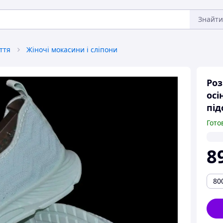
Знайти
ття
Жіночі мокасини і сліпони
Роз
осі
під
Гото
8
80