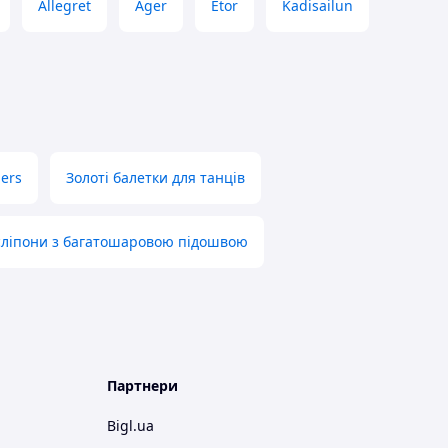
Allegret
Ager
Etor
Kadisailun
hers
Золоті балетки для танців
 сліпони з багатошаровою підошвою
Партнери
Bigl.ua