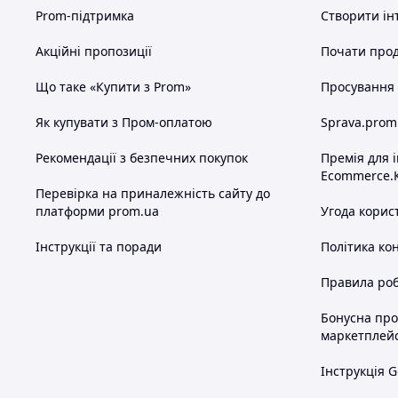
перебігу 4-5 годин не отримали відповідь?
Prom-підтримка
Створити ін
папку "СПАМ".
Акційні пропозиції
Почати прод
При замовленні потрібно вказати:
Що таке «Купити з Prom»
Просування в
Код / артикул товару.
Необхідний розмір.
Як купувати з Пром-оплатою
Sprava.prom
Вибраний перевізник.
Місто / селище.
Рекомендації з безпечних покупок
Премія для 
Номер відділення для Нової Пошти 
Ecommerce.
Повне прізвище, ім'я, по батькові 
Перевірка на приналежність сайту до
одержувача.
платформи prom.ua
Угода корис
=== Оплат
Інструкції та поради
Політика ко
Варіанти оплати.
Правила роб
1.
ПРОМоплата, детальніше ==>.
2.
Для будь-якого обраного Вами перевізник
Бонусна пр
тільки, вартість лота на карту Приватбанку
маркетплей
отриманні ви оплачуєте тільки за послуги 
3.
Тільки для Нової Пошти та Укрпошти. Пі
Інструкція G
в 100 гривень. Ви оплачуєте 100 гривень н
пару. При отриманні Ви оплачуєте послуги 