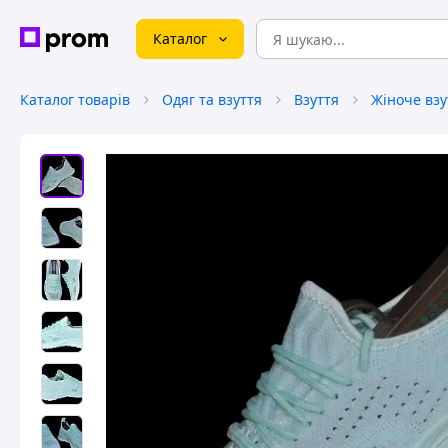
Каталог
Каталог товарів
Одяг та взуття
Взуття
Жіноче взу