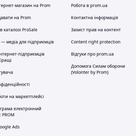
 Перевірте в своєму поштовому клієнті
тернет-магазин
на Prom
Робота в prom.ua
авати на Prom
Контактна інформація
 каталозі ProSale
Захист прав на контент
 — медіа для підприємців
Content right protection
інтернет-підприємців
Відгуки про prom.ua
або індекс для Укрпошти.
Кращі
та номер мобільного телефону
Допомога Силам оборони
тувача
(Volonter by Prom)
а. ===
нфіденційності
оти на маркетплейсі
а - 100% передоплата. Ви сплачуєте,
ограма електронний
, я висилаю Вам посилку. При
с PROM
перевізника.
сляплата з мінімальною передоплатою
oogle Ads
а карту Приватбанку, я відсилаю Вам
перевізника за доставку до Вас + за