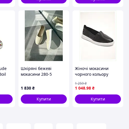
ude
Шкіряні бежеві
Жіночі мокасини
oil
мокасини 280-5
чорного кольору
й,
демісезонні 38 р
1 259
₴
),
X858K9732E
1 830
₴
1 048
.98
₴
Купити
Купити