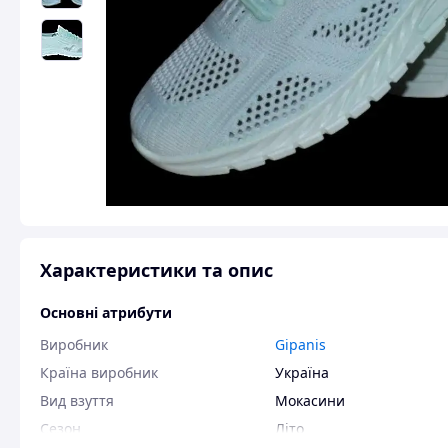
Характеристики та опис
Основні атрибути
Виробник
Gipanis
Країна виробник
Україна
Вид взуття
Мокасини
Сезон
Літо