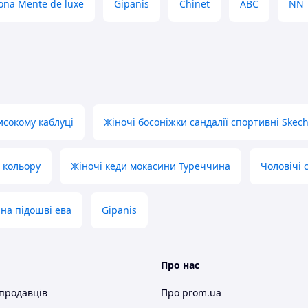
ona Mente de luxe
Gipanis
Chinet
ABC
NN
деальне рішення для весняного,
огам дихати навіть у саму жарку
тя практично невагомим - ноги в
дьбі. Підошва м'яка і гнучка з
и.
 ходьбі.
исокому каблуці
Жіночі босоніжки сандалії спортивні Skec
й одяг.
 кольору
Жіночі кеди мокасини Туреччина
Чоловічі
орацією.
сна устілка.
 на підошві ева
Gipanis
зуюча гума.
ння ===
, для цього зателефонуйте або
Про нас
ормацію.
 продавців
Про prom.ua
ілька годин. Ви задали питання, але в