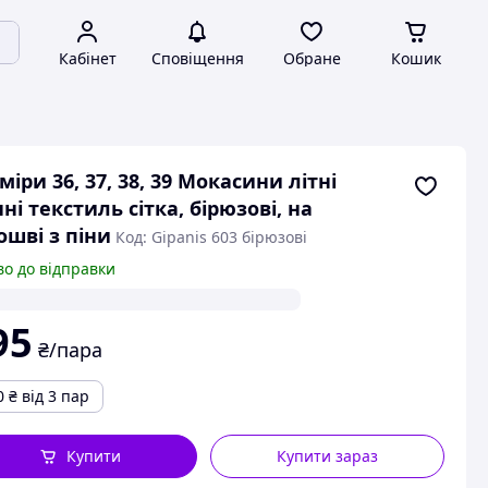
Кабінет
Сповіщення
Обране
Кошик
міри 36, 37, 38, 39 Мокасини літні
нні текстиль сітка, бірюзові, на
ошві з піни
Код: Gipanis 603 бірюзові
во до відправки
95
₴/пара
0
₴
від 3 пар
Купити
Купити зараз