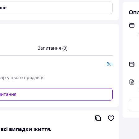
іше
Опл
Запитання (0)
Всі
вар у цього продавця
питання
а всі випадки життя.