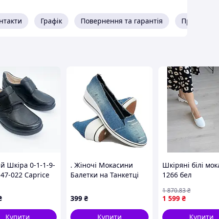
нтакти
Графік
Повернення та гарантія
Про прода
: 36, 37, 38, 39.
до довжини устілки:
 сантиметра;
 сантиметра;
й Шкіра 0-1-1-9-
. Жіночі Мокасини
Шкіряні білі мо
5 сантиметра;
47-022 Caprice
Балетки на Танкетці
1266 бел
сантиметров.
Блакитні Джинсові
1 870
.83
₴
Сині (розміри:
₴
399
₴
1 599
₴
36,37,38,39,40,41)
ірювань +/- 2мм.
й розмір вказуйте в коментарях.
Купити
Купити
Купити