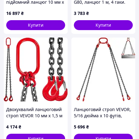
підйомний ланцюг 10 мм x
G80, ланцюг 1 м, 4 гаки.
3 м з 4 гаками, 4-прядний
Строп для крана G80,
16 897
₴
3 783
₴
ланцюг із сталевого сплаву
легована марганцева
G80, лісозаготівельний
сталь 8 мм, довжина
Купити
Купити
ланцюга 1 м,
Двохухвалий ланцюговий
Ланцюговий строп VEVOR,
строп VEVOR 10 мм x 1,5 м
5/16 дюйма x 10 футів,
із запобіжним гаком,
підйомні ланцюги з гаком,
4 174
₴
5 696
₴
вантажопідйомність 4
ланцюгові талі для
тонни, двовальний
двигунів G80,
Купити
Купити