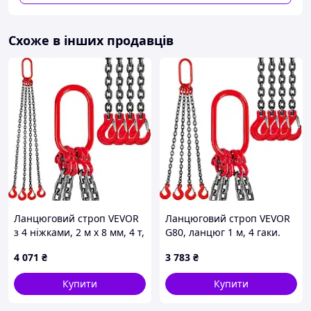
Схоже в інших продавців
Ланцюговий строп VEVOR
Ланцюговий строп VEVOR
з 4 ніжками, 2 м x 8 мм, 4 т,
G80, ланцюг 1 м, 4 гаки.
сталеві ніжки, заводське
Строп для крана G80,
4 071
₴
3 783
₴
порошкове покриття,
легована марганцева
високотемпературний
сталь 8 мм, довжина
Купити
Купити
сталевий
ланцюга 1 м,