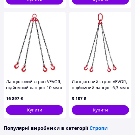
ланцюговий строп,
вантажопідйомність 11000
Ланцюговий строп VEVOR,
Ланцюговий строп VEVOR,
підйомний ланцюг 10 мм x
підйомний ланцюг 6,3 мм x
3 м з 4 гаками, 4-прядний
1,5 м з 4 гаками,
16 897
₴
3 187
₴
ланцюг із сталевого сплаву
надміцний підйомний
G80, лісозаготівельний
ланцюг зі сталевого сплаву
Купити
Купити
G80,
Популярні виробники
в категорії
Стропи