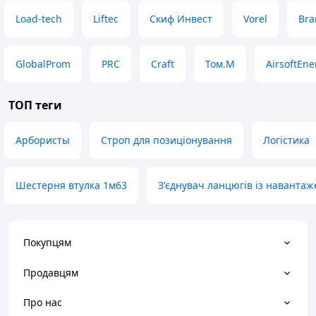
Load-tech
Liftec
Скиф Инвест
Vorel
Bra
GlobalProm
PRC
Craft
Том.М
AirsoftEne
ТОП теги
Арбористы
Строп для позиціонування
Логістика
Шестерня втулка 1м63
З'єднувач ланцюгів із наванта
Покупцям
Продавцям
Про нас