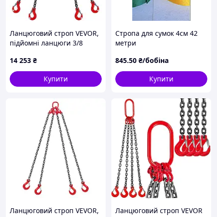
Ланцюговий строп VEVOR,
Стропа для сумок 4см 42
підйомні ланцюги 3/8
метри
дюйма x 10 футів з гаком,
14 253
₴
845
.50
₴/бобіна
ланцюгові талі G80 для
двигунів, підйомні
Купити
Купити
ланцюги 18 400
Ланцюговий строп VEVOR,
Ланцюговий строп VEVOR