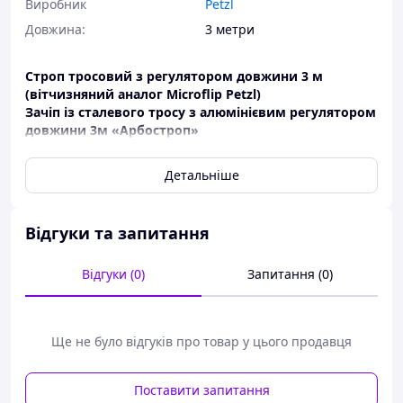
Виробник
Petzl
Довжина:
3 метри
Строп тросовий з регулятором довжини 3 м
(вітчизняний аналог Microflip Petzl)
Зачіп із сталевого тросу з алюмінієвим регулятором
довжини 3м «Арбостроп»
Строп для переміщення та позиціонування на деревах,
Детальніше
зі сталевим сердечником для зниження ризику
перепилювання при роботі з пилкою на дереві, що
застосовуються в арбористиці.
Відгуки та запитання
Діаметр готового виробу – 12 мм, довжина 3м;
Виготовлений зі сталевого тросу Ø8 мм в
Відгуки (0)
Запитання (0)
подвійному обплетенні поліамідною ниткою;
Ергономічний алюмінієвий кулачковий
затискач для швидкого регулювання довжини;
Монтажний карабін К20;
Ще не було відгуків про товар у цього продавця
Захисна оболонка з ПВХ;
Заглушки або коуш (петля);
Відповідає ДСТУ EN 358:2017
;
Поставити запитання
Виробник Україна.