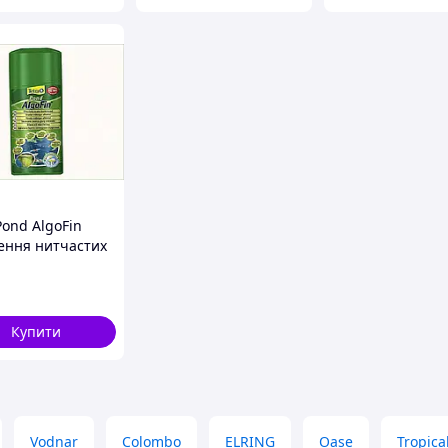
Pond AlgoFin
ення нитчастих
стей за 3 тижні,
6B266
Купити
Vodnar
Colombo
ELRING
Oase
Tropica