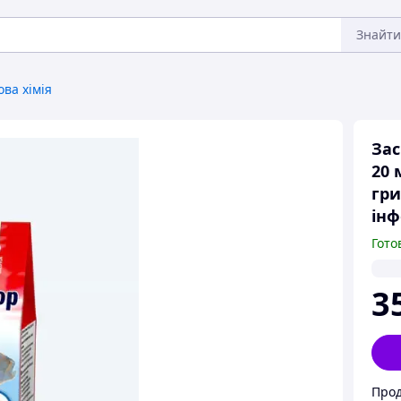
Знайти
ова хімія
Зас
20 
гри
інф
Гото
3
Прод