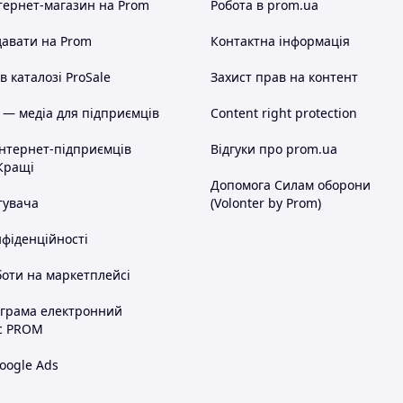
тернет-магазин
на Prom
Робота в prom.ua
авати на Prom
Контактна інформація
 каталозі ProSale
Захист прав на контент
 — медіа для підприємців
Content right protection
інтернет-підприємців
Відгуки про prom.ua
Кращі
Допомога Силам оборони
тувача
(Volonter by Prom)
нфіденційності
оти на маркетплейсі
ограма електронний
с PROM
oogle Ads