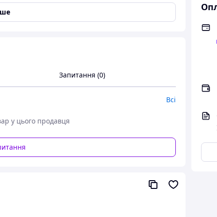
Опл
іше
та бактеріальними інфекціями.
а бактеріальних інфекцій, а також для лікування ран
компонентам рибки швидко одужують. 1 мл розчину
Запитання (0)
ілтіонінія хлориду та 2,0 мг акрифлавіну хлориду."
Всі
вар у цього продавця
питання