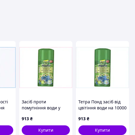
вця
ості
Засіб проти
Тетра Понд засіб від
ня
помутніння води у
цвітіння води на 10000
Фін,
водоймі Tetra Pond
літрів 500 мл,
913
₴
913
₴
AlgoFin 88AX36266
8P83626T6
Купити
Купити