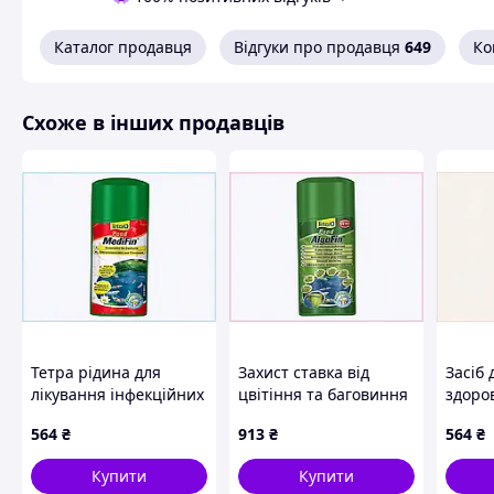
Каталог продавця
Відгуки про продавця
649
Ко
Схоже в інших продавців
Тетра рідина для
Захист ставка від
Засіб 
лікування інфекційних
цвітіння та баговиння
здоров
виразок у ставкових
Тетра Понд АлгоФін
садов
564
₴
913
₴
564
₴
риб, 88A36C2T76
88A36B266K
MediF
Купити
Купити