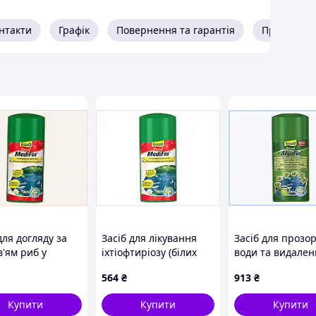
нтакти
Графік
Повернення та гарантія
Про прода
для догляду за
Засіб для лікування
Засіб для прозор
'ям риб у
іхтіофтиріозу (білих
води та видален
ому ставку
точок) у риб Tetra
тини Тетра Алго
564
₴
913
₴
in HT8836276
8836T276AP
88M36C266
Купити
Купити
Купити