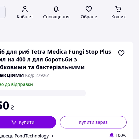
Кабінет
Сповіщення
Обране
Кошик
іб для риб Tetra Medica Fungi Stop Plus
мл на 400 л для боротьби з
бковими та бактеріальними
екціями
Код: 279261
во до відправки
50
₴
Купити
Купити зараз
100%
авець PondTechnology