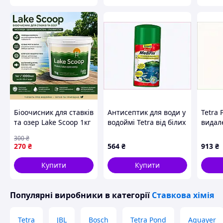
Біоочисник для ставків
Антисептик для води у
Tetra 
та озер Lake Scoop 1кг
водоймі Tetra від білих
видал
/ 1000мл — засіб від
плям на лусці,
водоро
300
₴
мулу, водоростей та
AA883627A6
883CC
270
₴
564
₴
913
₴
цвітіння води
Купити
Купити
Популярні виробники
в категорії
Ставкова хімія
Tetra
JBL
Bosch
Tetra Pond
Aquayer