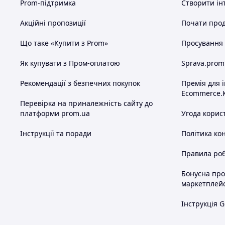
Prom-підтримка
Створити ін
Акційні пропозиції
Почати прод
Що таке «Купити з Prom»
Просування в
Як купувати з Пром-оплатою
Sprava.prom
Рекомендації з безпечних покупок
Премія для 
Ecommerce.
Перевірка на приналежність сайту до
платформи prom.ua
Угода корис
Інструкції та поради
Політика ко
Правила роб
Бонусна пр
маркетплей
Інструкція G