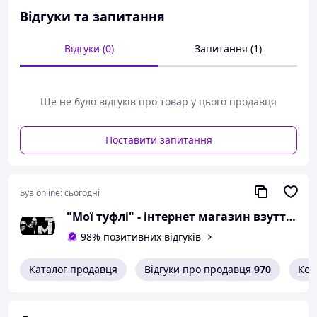
довжини устілки:
Відгуки та запитання
розмір 36 - 23 сантиметра;
розмір 37 - 24 сантиметра;
Відгуки (0)
Запитання (1)
розмір 38 - 24,5
сантиметра;
розмір 39 - 25 сантиметрів;
розмір 40 - 26 сантиметрів;
Ще не було відгуків про товар у цього продавця
розмір 41 - 26,5
сантиметра;
Поставити запитання
розмір 42 - 27 сантиметрів.
Можлива похибка вимірювань +/- 2мм.
Був online:
сьогодні
При оформленні замовлення
необхідний розмір вказуйте в
"Мої туфлі" - інтернет магазин взуття на всі випадки життя.
коментарях.
98% позитивних відгуків
Вам сподобалася модель
Каталог продавця
Відгуки про продавця
970
Кон
і Ви вирішили купити?
Зателефонуйте 067-9272731 / 050-