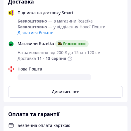
Доставка
9336271 і уточніть наявність
необхідного Вам розміру.
Підписка на доставку Smart
Або задайте запитання на
Безкоштовно
— в магазини Rozetka
simashkevichr@ukr.net
Безкоштовно
— у відділення Нової Пошти
Всі товари магазину -->
Дізнатися більше
Магазини Rozetka
Безкоштовно
Якісне взуття від
українського
На замовлення від 200 ₴ до 15 кг і 120 см
Доставка
11 - 13 серпня
виробника
Нова Пошта
Дуже легкі та зручні
мокасини.
Дивитись все
Колір:
хакі / бежевий - як на фото.
Матеріал верху:
текстиль/сітка.
Матеріал середини:
текстиль та піно-
Оплата та гарантії
латексна устілка.
Матеріал підошви:
піна. Підошва хоч і
Безпечна оплата карткою