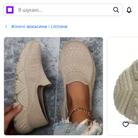
Жіночі мокасини і сліпони