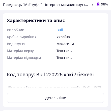
98%
Продавець "Мої туфлі" - інтернет магазин взуття на всі випадки життя.
Характеристики та опис
Виробник
Bull
Країна виробник
Україна
Вид взуття
Мокасини
Матеріал верху
Текстиль
Матеріал підкладки
Текстиль
Код товару: Bull 220226 хакі / бежеві
Розміри в наявності: 36, 37,
38, 39, 40, 41, 42.
Детальніше
Відповідність розміру до