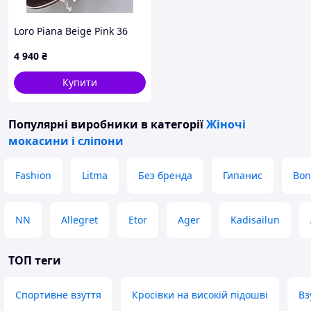
Пишіть, телефонуйте, відповім на всі
питання.
Loro Piana Beige Pink 36
4 940
₴
Купити
Популярні виробники
в категорії
Жіночі
мокасини і сліпони
Fashion
Litma
Без бренда
Гипанис
Bon
NN
Allegret
Etor
Ager
Kadisailun
ТОП теги
Спортивне взуття
Кросівки на високій підошві
Вз