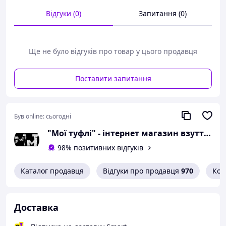
сантиметра;
Відгуки (0)
Запитання (0)
розмір 42 - 27,5
сантиметра;
розмір 43 - 28 сантиметрів;
розмір 44 - 28,5
Ще не було відгуків про товар у цього продавця
сантиметра;
розмір 45 - 29 сантиметрів.
Поставити запитання
Можлива похибка вимірювань +/- 2мм.
При оформленні замовлення
Був online:
сьогодні
необхідний розмір вказуйте в
коментарях.
"Мої туфлі" - інтернет магазин взуття на всі випадки життя.
98% позитивних відгуків
Вам сподобалася модель
і Ви вирішили купити?
Каталог продавця
Відгуки про продавця
970
Кон
Зателефонуйте 067-9272731 / 050-
9336271 і уточніть наявність
необхідного Вам розміру.
Доставка
Або задайте запитання на