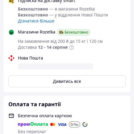
Підписка на доставку Smart
simashkevichr@ukr.net
Безкоштовно
— в магазини Rozetka
Всі товари магазину -->
Безкоштовно
— у відділення Нової Пошти
Дізнатися більше
Необхідний розмір
Магазини Rozetka
Безкоштовно
визначається за довжиною
На замовлення від 200 ₴ до 15 кг і 120 см
стопи
Доставка
12 - 14 серпня
Розміри в наявності і розмірну
Нова Пошта
сітку дивіться в описі
Чоловічі туфлі від українського
виробника Box&Co.
Дивитись все
Гарне і якісне взуття часто є
запорукою не тільки чудового
Оплата та гарантії
настрою свого власника, але
практичним завершальним
Безпечна оплата карткою
елементом дорогого і вишуканого
образу. Виріб повністю пошитий з
натуральної та високоякісної шкіри в
Без переплат