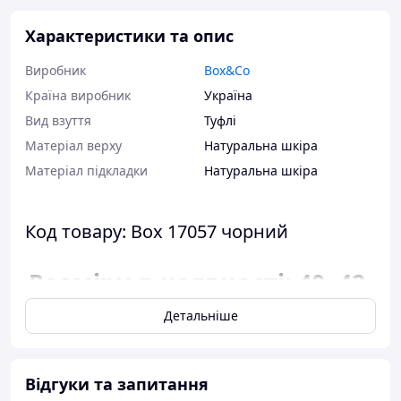
Характеристики та опис
Виробник
Box&Co
Країна виробник
Україна
Вид взуття
Туфлі
Матеріал верху
Натуральна шкіра
Матеріал підкладки
Натуральна шкіра
Код товару: Box 17057 чорний
Розміри в наявності: 40, 42,
43, 44, 45.
Детальніше
Відповідність розміру до
довжини стопи:
Відгуки та запитання
розмір 40 - 26,5