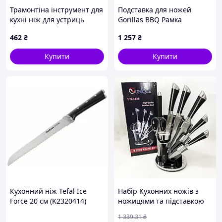
Трамонтіна інструмент для
Подставка для ножей
кухні ніж для устриць
Gorillas BBQ Рамка
чорний, 186E38X8C5
24.5x8.3x12.5 см
462
₴
1 257
₴
Коричневый (DS13) D15-
Для чого підходить цей ніж
2026
Купити
Купити
обробка м’яса
обвалювання м’яса
обробка птиці
обробка риби
нарізка продуктів на кухні
Цей
кухонний ніж для м’яса
стане чудовим
інструментом як для домашньої кухні, так і для
професійного використання.
Кухонний ніж Tefal Ice
Набір Кухонних ножів з
Force 20 см (K2320414)
ножицями та підставкою
UNIQUE UN-1838,
1 339
.31
₴
Поварський ніж