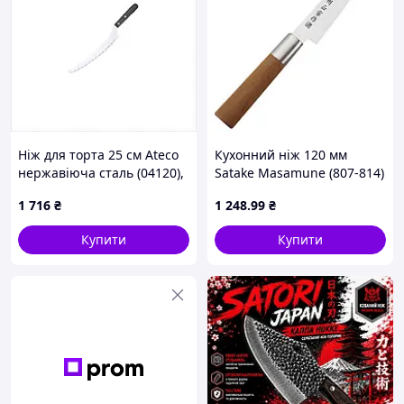
Ніж для торта 25 см Ateco
Кухонний ніж 120 мм
нержавіюча сталь (04120),
Satake Masamune (807-814)
6H1H5438X3
1 716
₴
1 248
.99
₴
Купити
Купити
Характеристики
Тип ножа:
обвалювальний кухонний ніж
Призначення:
для м’яса / обробки / кухні
Загальна довжина:
25.3 см
Матеріал леза:
нержавіюча сталь 40Cr13
Рукоять:
дерев’яна
Тип заточки:
двостороння