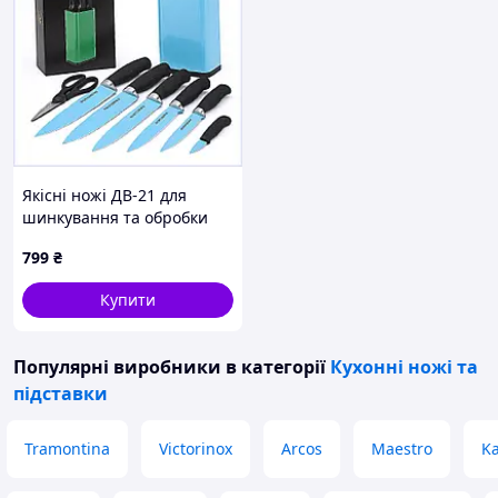
Гострий, зручний та надійний ніж для щоденного
використання
У комплект входять 2 ножі
, як показано на фото.
Якісні ножі ДВ-21 для
шинкування та обробки
філе, 7H21135C4
799
₴
Купити
Популярні виробники
в категорії
Кухонні ножі та
підставки
Tramontina
Victorinox
Arcos
Maestro
Ka