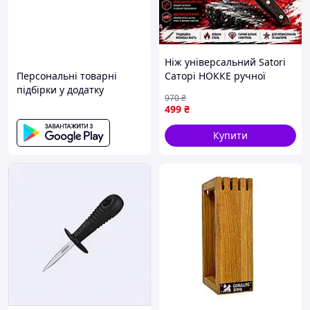
Hiж універсальний Satori
Персональні товарні
Саторі НОККЕ ручної
підбірки у додатку
роботи на кухню коване
970
₴
лезо з рельєфною
499
₴
текстурою
Купити