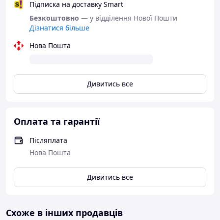
Підписка на доставку Smart
Безкоштовно
— у відділення Нової Пошти
Дізнатися більше
Нова Пошта
Дивитись все
Оплата та гарантії
Післяплата
Нова Пошта
Дивитись все
Переваги ножа
✔
Гостра сталь 40Cr13
Нержавіюча сталь відрізняється високою міцністю,
Схоже в інших продавців
довго тримає заточку та стійка до корозії.