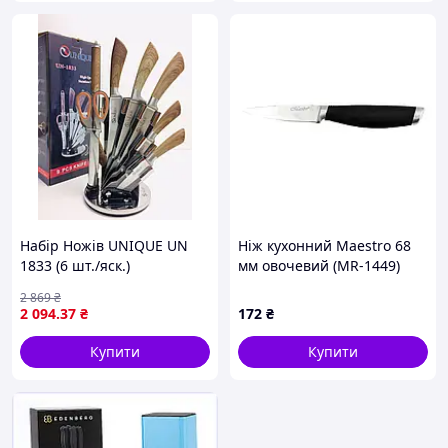
Набір Ножів UNIQUE UN
Ніж кухонний Maestro 68
1833 (6 шт./яск.)
мм овочевий (MR-1449)
2 869
₴
2 094
.37
₴
172
₴
Купити
Купити
Чудовий вибір для кухні, м’ясників та любителів
готувати.