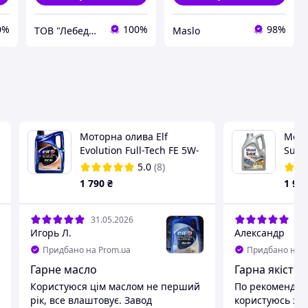
0%
100%
98%
ТОВ "Лебединський нафтомаслозавод"
Maslo
Моторна олива Elf
Мото
Evolution Full-Tech FE 5W-
Supe
30 5л (Франція) (194908)
(1561
5.0
(8)
1 790
₴
1 98
31.05.2026
24.
Игорь Л.
Александр
Придбано на Prom.ua
Придбано на P
Гарне масло
Гарна якість з
Користуюся цім маслом не перший
По рекомендаці
рік, все влаштовує. Завод
користуюсь зав