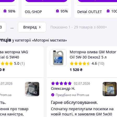
98%
95%
10
OIL-SHOP
DeVal OUTLET
3
...
Вперед
Показано 1 - 29 товарів з 6000+
упців
у категорії «Моторні мастила»
ва моторна VAG
Моторна олива GM Motor
ial G 5W40
Oil 5W-30 Dexos2 5 л
5502M4 5л
(93165557)
5.0
(1)
4.6
(10)
0
₴
1 520
₴
.07.2026
02.07.2026
Олександр Н.
+
2
+
1
Prom.ua
Придбано на Prom.ua
ть.
Гарне обслуговування.
ення про товар
Спочатку переплутали посилки на
сна каністра,
новій пошті, я замовляв GM 5w30