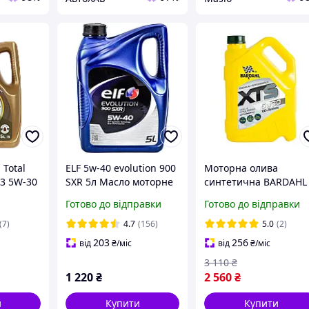
Total
ELF 5w-40 evolution 900
Моторна олива
C3 5W-30
SXR 5л Масло моторне
синтетична BARDAHL
XTS 5W30 5л. SL/CF
Готово до відправки
Готово до відправки
A5/B5 Ford WSS-
M2C913-D,RN0700
(7)
4.7
(156)
5.0
(2)
36543
203
256
від
₴
/міс
від
₴
/міс
3 110
₴
1 220
₴
2 560
₴
и
Купити
Купити