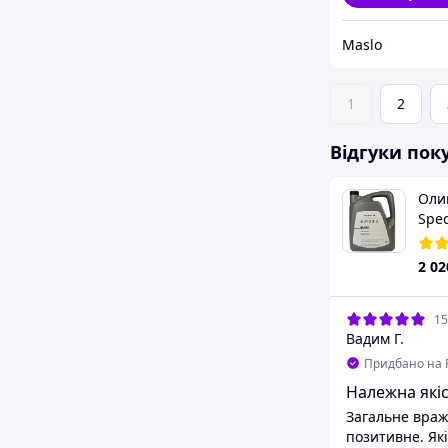
Maslo
1
2
Відгуки пок
Оли
Spec
GS5
2 02
15
Вадим Г.
Придбано на 
Належна якіс
Загальне враж
позитивне. Які