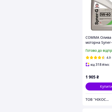
COMMA Олива
моторна Syner
4 л.
Готово до відп
4.9
318
від
₴
/міс
1 905
₴
Купит
ТОВ "НІКОС-АВТО"