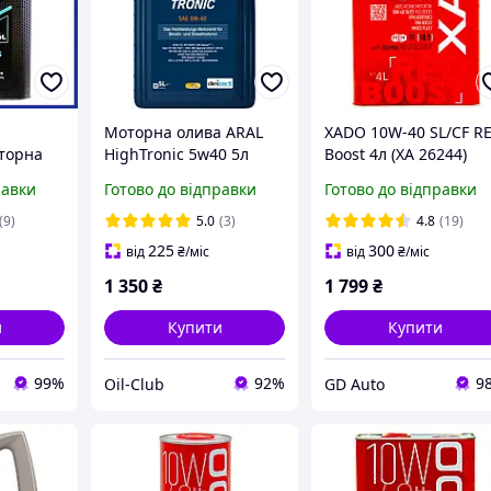
Моторна олива ARAL
XADO 10W-40 SL/CF R
торна
HighTronic 5w40 5л
Boost 4л (ХА 26244)
eader
равки
Готово до відправки
Готово до відправки
CF 4л,
а олива
(9)
5.0
(3)
4.8
(19)
225
300
від
₴
/міс
від
₴
/міс
1 350
₴
1 799
₴
и
Купити
Купити
99%
92%
9
Oil-Club
GD Auto