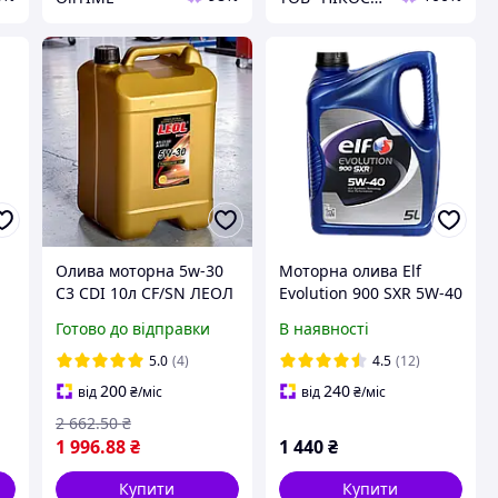
Олива моторна 5w-30
Моторна олива Elf
С3 CDI 10л CF/SN ЛЕОЛ
Evolution 900 SXR 5W-40
TURBODIESEL
5л (213913)
Готово до відправки
В наявності
5.0
(4)
4.5
(12)
200
240
від
₴
/міс
від
₴
/міс
2 662
.50
₴
1 996
.88
₴
1 440
₴
Купити
Купити