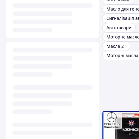
Масло для ген
Сигналізація а
Автотовари
Моторне масл
Масла 2Т