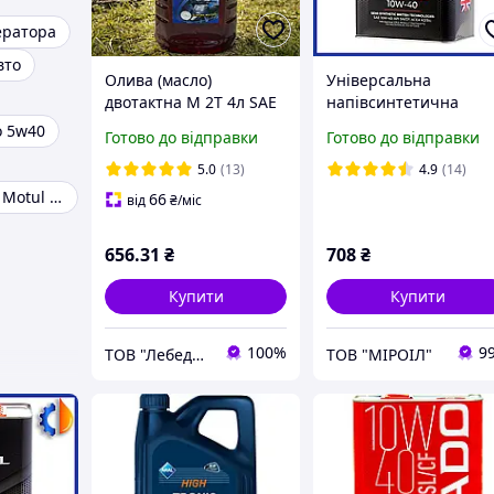
ератора
вто
Олива (масло)
Універсальна
двотактна M 2Т 4л SAE
напівсинтетична
30 ТС (3,6л) ЛЕОЛ
моторна олива AZMO
о 5w40
Готово до відправки
Готово до відправки
CROSS
Leader Plus 10W-40
SN/CF 4л для 4 тактни
5.0
(13)
4.9
(14)
двигунів Азмол
Моторні масла Motul 7100 4T 10W-40
66
від
₴
/міс
656
.31
₴
708
₴
Купити
Купити
100%
9
ТОВ "Лебединський нафтомаслозавод"
ТОВ "МІРОІЛ"