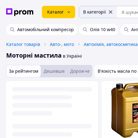
Каталог
В категорії
Автомобільний компресор
Олія 10 w40
Ан
Каталог товарів
Авто-, мото
Моторні мастила
в Україні
За рейтингом
Дешевше
Дорожче
В'язкість масла по