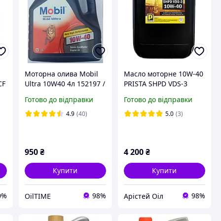
Моторна олива Mobil
Масло моторне 10W-40
CF
Ultra 10W40 4л 152197 /
PRISTA SHPD VDS-3
152624
10W-40 каністра 20л
Готово до відправки
Готово до відправки
для вантажних авто та
спецтехніки
4.9
(40)
5.0
(3)
950
₴
4 200
₴
Купити
Купити
0%
98%
98%
OilTIME
Арістей Оіл