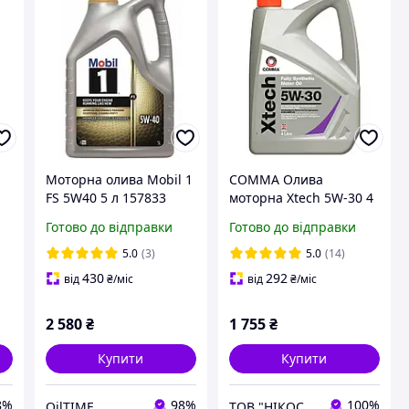
Моторна олива Mobil 1
COMMA Олива
FS 5W40 5 л 157833
моторна Xtech 5W-30 4
л.
Готово до відправки
Готово до відправки
5.0
(3)
5.0
(14)
430
292
від
₴
/міс
від
₴
/міс
2 580
₴
1 755
₴
Купити
Купити
8%
98%
100%
OilTIME
ТОВ "НІКОС-АВТО"