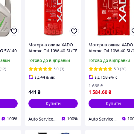
Моторна олива XADO
Моторна олива XADO
-G 5W-40
Atomic Oil 10W-40 SL/CF
Atomic Oil 10W-40 SL/
RED BOOST
RED BOOST
равки
Готово до відправки
Готово до відправки
напівсинтетична 1 л
напівсинтетична 4 л
(12)
5.0
(3)
5.0
(20)
44
158
від
₴
/міс
від
₴
/міс
1 668
₴
441
₴
1 584
.60
₴
и
Купити
Купити
100%
100%
10
Auto Service Point
Auto Service Point