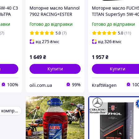
5W-40 С3
Моторне масло Mannol
Моторне масло FUCH
ЛЬТРА
7902 RACING+ESTER
TITAN SuperSyn 5W-4
10W-60 4л синтетичне
5л (602003232)
равки
Готово до відправки
Готово до відправки
(7)
5.0
(7)
5.0
(11)
275
326
від
₴
/міс
від
₴
/міс
1 649
₴
1 957
₴
и
Купити
Купити
100%
99%
10
oili.com.ua
KraftWagen
Автомобільний компресор