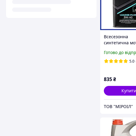
Всесезонна
синтетична мо
олива AZMOL L
Готово до відп
Plus 5W-40 SN/
якісна машинн
5.0
Азмол
835
₴
Купит
ТОВ "МІРОІЛ"