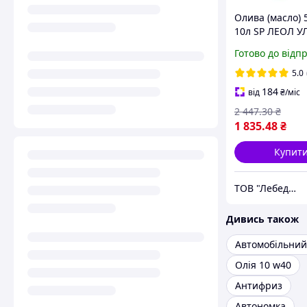
Олива (масло) 
10л SP ЛЕОЛ У
Готово до відп
5.0
184
від
₴
/міс
2 447
.30
₴
1 835
.48
₴
Купит
ТОВ "Лебединський нафтомаслозавод"
Дивись також
Олія 10 w40
Антифриз
Автономка