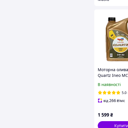
Моторна олива 
Quartz Ineo M
5 л (213698)
В наявності
5.0
266
від
₴
/міс
1 599
₴
Купит