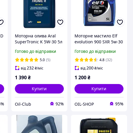
ED
Моторна олива Aral
Моторне мастило Elf
SuperTronic K 5W-30 5л
evolution 900 SXR 5w-30
(15F477)
5 л.
Готово до відправки
Готово до відправки
5.0
(5)
4.8
(32)
232
200
від
₴
/міс
від
₴
/міс
1 390
₴
1 200
₴
Купити
Купити
8%
92%
95%
Oil-Club
OIL-SHOP