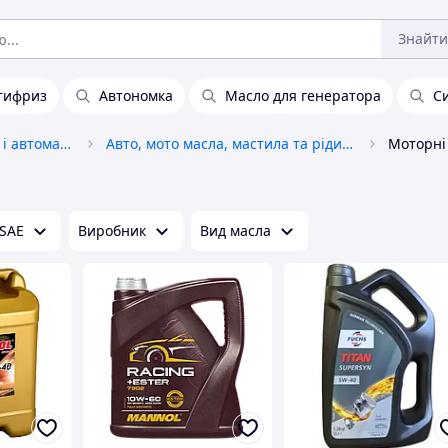
Знайти
тифриз
Автономка
Масло для генератора
Си
Автохімія, автокосметика і автомастила
Авто, мото масла, мастила та рідини
Моторні
 SAE
Виробник
Вид масла