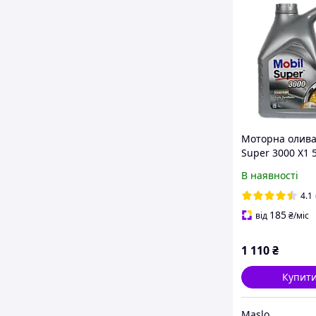
Моторна олива
Super 3000 X1 
л) Європа (1505
В наявності
4.1
185
від
₴
/міс
1 110
₴
Купит
Maslo