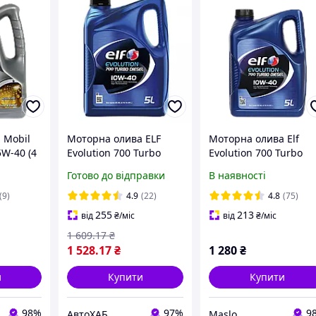
 Mobil
Моторна олива ELF
Моторна олива Elf
5W-40 (4
Evolution 700 Turbo
Evolution 700 Turbo
65)
Diesel 10W-40 5л
Diesel 10W-40 5л
Готово до відправки
В наявності
(214121)
(9)
4.9
(22)
4.8
(75)
255
213
від
₴
/міс
від
₴
/міс
1 609
.17
₴
1 528
.17
₴
1 280
₴
и
Купити
Купити
98%
97%
9
АвтоХАБ
Maslo