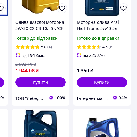
Олива (масло) моторна
Моторна олива Aral
5W-30 С2 С3 10л SN/CF
HighTronic 5w40 5л
L
ЛЕОЛ УЛЬТРА
Готово до відправки
Готово до відправки
х
5.0
(4)
4.5
(6)
194
225
від
₴
/міс
від
₴
/міс
2 592
.10
₴
1 944
.08
₴
1 350
₴
Купити
Купити
9%
100%
94%
ТОВ "Лебединський нафтомаслозавод"
Інтернет магазин alloil.com.ua