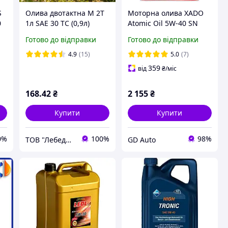
S
Олива двотактна M 2Т
Моторна олива XADO
0
1л SAE 30 ТС (0,9л)
Atomic Oil 5W-40 SN
ЛЕОЛ CROSS
Red Boost 4 л (ХА 26269)
Готово до відправки
Готово до відправки
4.9
(15)
5.0
(7)
359
від
₴
/міс
168
.42
₴
2 155
₴
Купити
Купити
0%
100%
98%
ТОВ "Лебединський нафтомаслозавод"
GD Auto