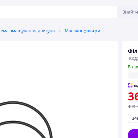
Знайти
тема змащування двигуна
Масляні фільтри
Філ
Код
В на
ві
3
403
34