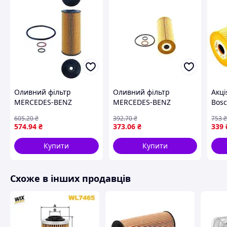
Оливний фільтр
Оливний фільтр
Акці
MERCEDES-BENZ
MERCEDES-BENZ
Bosc
MK/MAN F 90 sklap__
MK/MAN F 2000 sklap__
кра
605
.20
₴
392
.70
₴
753
1955-2011 р.
1984-2011 р.
574
.94
₴
373
.06
₴
339
Купити
Купити
Схоже в інших продавців