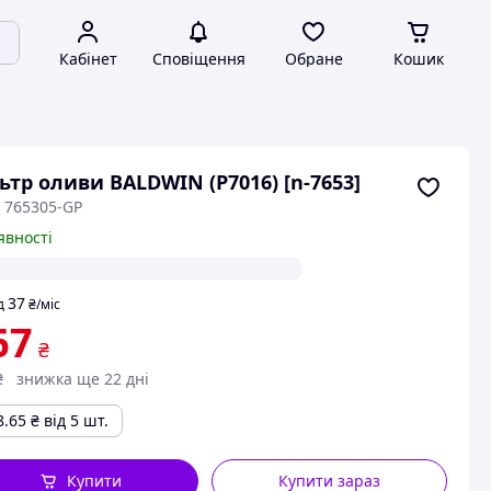
Кабінет
Сповіщення
Обране
Кошик
ьтр оливи BALDWIN (P7016) [n-7653]
: 765305-GP
явності
37
д
₴
/міс
67
₴
₴
знижка ще 22 дні
8.65
₴
від 5 шт.
Купити
Купити зараз