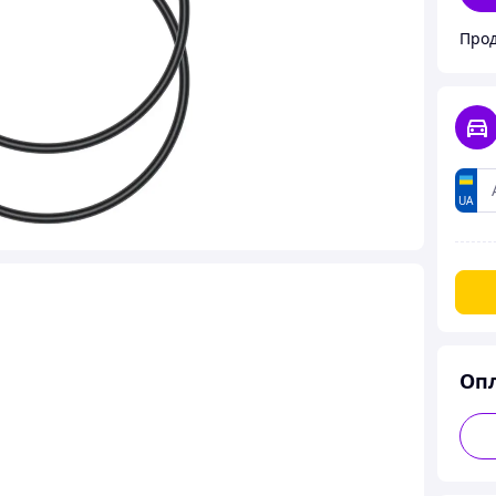
Прод
UA
Оп