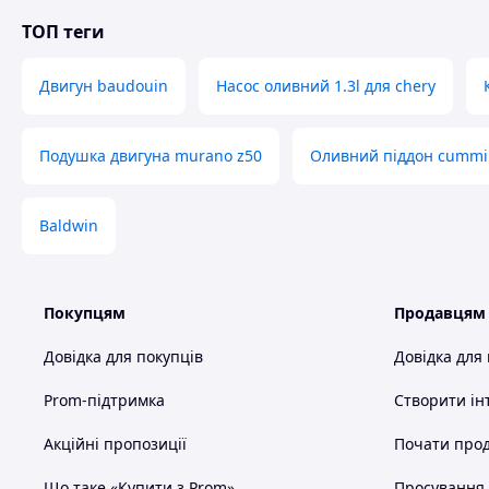
ТОП теги
Двигун baudouin
Насос оливний 1.3l для chery
Подушка двигуна murano z50
Оливний піддон cummi
Baldwin
Покупцям
Продавцям
Довідка для покупців
Довідка для
Prom-підтримка
Створити ін
Акційні пропозиції
Почати прод
Що таке «Купити з Prom»
Просування в