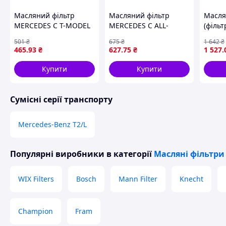
Масляний фільтр
Масляний фільтр
Масля
MERCEDES C T-MODEL
MERCEDES C ALL-
(фільт
(S205), C (W205),
TERRAIN (S206), C T-
вгвин
501
₴
675
₴
1 642
₴
MARCO POLO CAMPER
MODEL (S206), C
CHEM 1
465
.93
₴
627
.75
₴
1 527
.
(W447), VITO MIXTO
(W206), CLE (A236), CLE
554, 8
(DOUBLE CABIN), VITO
(C236), E ALL-TERRAIN
8425,
Купити
Купити
TOURER (W447), VITO
(S214), E T-MODEL
R42, R
Сумісні серії транспорту
Mercedes-Benz T2/L
Популярні виробники
в категорії
Масляні фільтри
WIX Filters
Bosch
Mann Filter
Knecht
Champion
Fram