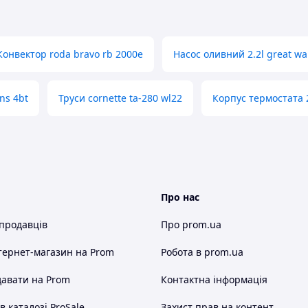
0001336331
–
Claas
0007520230
–
Claas
0007520231
–
Claas
Конвектор roda bravo rb 2000e
Насос оливний 2.2l great wal
01335300
–
Claas
0001336332
–
Claas
ns 4bt
Труси cornette ta-280 wl22
Корпус термостата 2
01336331
–
Claas
3661840525
–
Mercedes-Benz
A3661840525
–
Mercedes-Benz
01336330
–
Claas
3661800309
–
Mercedes-Benz
A3661800309
–
Mercedes-Benz
Про нас
560282808
–
Liebherr
 продавців
Про prom.ua
A830X6731MA
–
Ford
тернет-магазин
на Prom
Робота в prom.ua
0001800809
–
Mercedes-Benz
0001845525
–
Mercedes-Benz
авати на Prom
Контактна інформація
11844225
–
Mercedes-Benz
 каталозі ProSale
Захист прав на контент