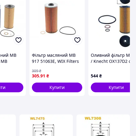
яний MB
Фільтр масляний MB
Оливний фільтр Mah
, MB
917 51063E, WIX Filters
/ Knecht OX137D2 cx.
309
₴
305
.91
₴
544
₴
ити
Купити
Купити