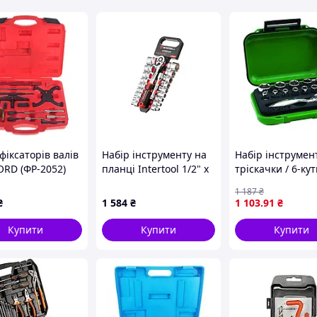
фіксаторів валів
Набір інструменту на
Набір інструмент
ORD (ФР-2052)
планці Intertool 1/2" x
тріскачки / 6-кут
20 од. Storm (ET-8016)
насадки 1/4, 6-к
1 187
₴
кількість інстру
₴
1 584
₴
1 103
.91
₴
13шт, метрични
розмір:
Купити
Купити
Купити