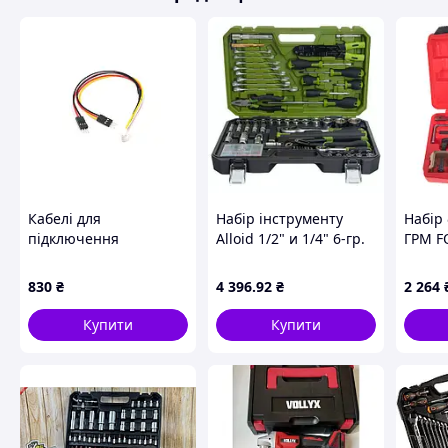
Кабелі для
Hабір інструменту
Набір 
підключення
Alloid 1/2" и 1/4" 6-гр.
ГРМ F
сервоприводів до
109 предметiв
Alloid
системи Grove (5 шт.)
(00000064548)
830
₴
4 396
.92
₴
2 264
Купити
Купити