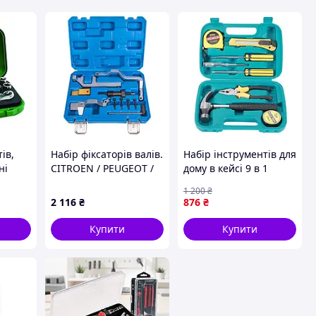
ів,
Набір фіксаторів валів.
Набір інструментів для
ні
CITROEN / PEUGEOT /
дому в кейсі 9 в 1
утна,
BMW MINI Alloid.
MAG-735/ YL 809A (24)
1 200
₴
ментів:
2 116
₴
876
₴
й
Купити
Купити