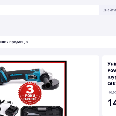
Знайти
інших продавців
Уні
Pow
шур
сек
Недо
1