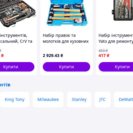
BL (ударний, безщітковий)
е універсальний інструмент для свердління
інструментів,
Набір правок та
Набір інструмен
сальний, CrV та
молотків для кузовних
Yato для ремонт
3шт Neo Tools
робіт (00000049012)
різьби M8x1,25 (
₴
453
₴
8166
17633) — Досту
₴
2 929
.43
₴
417
₴
Купити
Купити
Купити
нтів
King Tony
Milwaukee
Stanley
JTC
DeWalt