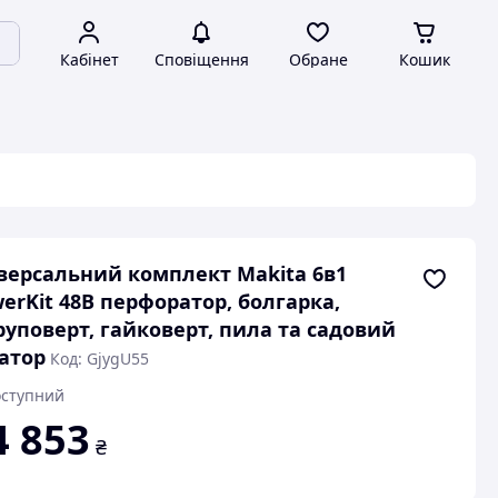
Кабінет
Сповіщення
Обране
Кошик
версальний комплект Makita 6в1
erKit 48В перфоратор, болгарка,
уповерт, гайковерт, пила та садовий
атор
Код: GjygU55
ступний
4 853
₴