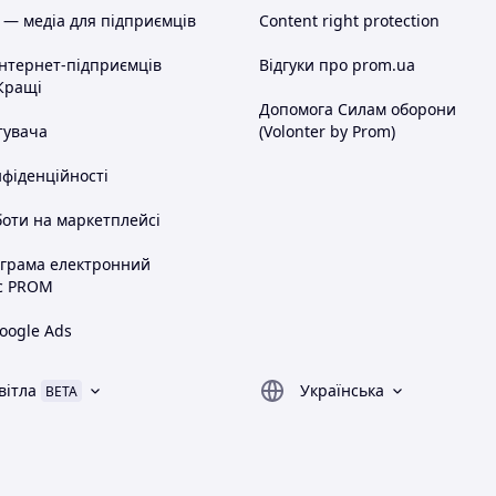
 — медіа для підприємців
Content right protection
інтернет-підприємців
Відгуки про prom.ua
Кращі
Допомога Силам оборони
тувача
(Volonter by Prom)
нфіденційності
оти на маркетплейсі
ограма електронний
с PROM
oogle Ads
вітла
Українська
BETA