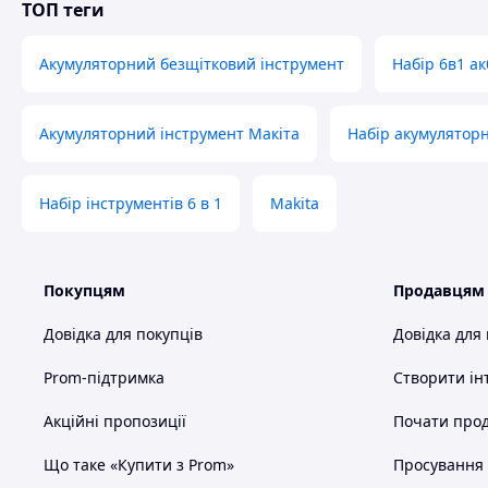
ТОП теги
Акумуляторний безщітковий інструмент
Набір 6в1 ак
Акумуляторний інструмент Макіта
Набір акумуляторн
Набір інструментів 6 в 1
Makita
Покупцям
Продавцям
Довідка для покупців
Довідка для
Prom-підтримка
Створити ін
Акційні пропозиції
Почати прод
Що таке «Купити з Prom»
Просування в
Оснастка: