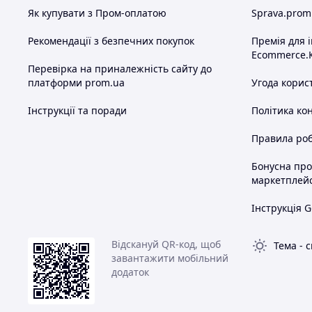
Як купувати з Пром-оплатою
Sprava.prom
8 свердел для дерева та металу
6 універсальних біт
Рекомендації з безпечних покупок
Премія для 
Ecommerce.
гнучкий вал для важкодоступних місць
Перевірка на приналежність сайту до
платформи prom.ua
Угода корис
Характеристики:
Потужність: 48 В
Інструкції та поради
Політика ко
АКБ: 48V/6.0Ah
Правила роб
Обороти: 0–3200 об/хв
Бонусна пр
Удари: 0–36 000 уд/хв
маркетплей
Макс. момент: 92 Нм
Інструкція G
Патрон: 1,5–13 мм
Вага: 1,7 кг
Відскануй QR-код, щоб
Тема
-
с
завантажити мобільний
додаток