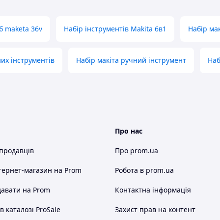
б maketa 36v
Набір інструментів Makita 6в1
Набір ма
их інструментів
Набір макіта ручний інструмент
Наб
Про нас
 продавців
Про prom.ua
тернет-магазин
на Prom
Робота в prom.ua
авати на Prom
Контактна інформація
 каталозі ProSale
Захист прав на контент