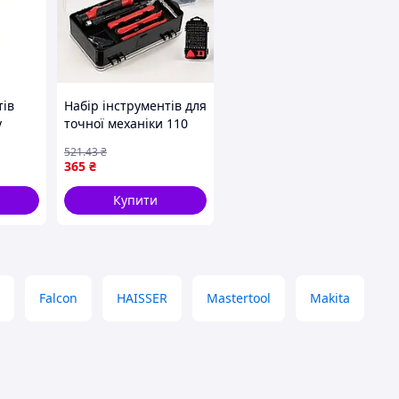
тів
Набір інструментів для
у
точної механіки 110
YT-
шт Bigstren
521
.43
₴
пний
365
₴
Купити
Falcon
HAISSER
Mastertool
Makita