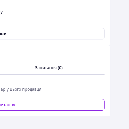
ту
іше
48V — універсальна станція
Запитання (0)
ду
нструментів
, які працюють від єдиної акумуляторної
вар у цього продавця
 швидкісний імпульсний зарядний пристрій та великий
професійних роботах.
 забезпечують зниження зношування, високу
питання
3 РОКИ !!