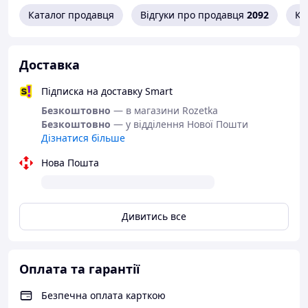
Захист волосся від сухості
Каталог продавця
Відгуки про продавця
2092
Ко
Легке встановлення
Універсальний розмір
Комплект 5 шт
Підходить для сім’ї
Доставка
Портативність
Доступне рішення для дому
Підписка на доставку Smart
Безкоштовно
— в магазини Rozetka
Безкоштовно
— у відділення Нової Пошти
Дізнатися більше
Нова Пошта
Дивитись все
Оплата та гарантії
Безпечна оплата карткою