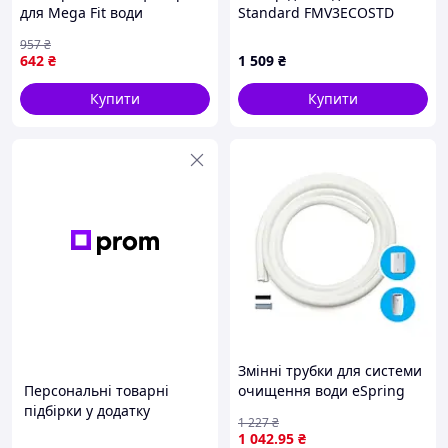
для Mega Fit води
Standard FMV3ECOSTD
туристичний похідний
White потрійний
957
₴
JSQ001, з ресурсом 1500
642
₴
1 509
₴
літрів Nes22/Q
Купити
Купити
Змінні трубки для системи
Персональні товарні
очищення води eSpring
підбірки у додатку
1 227
₴
1 042
.95
₴