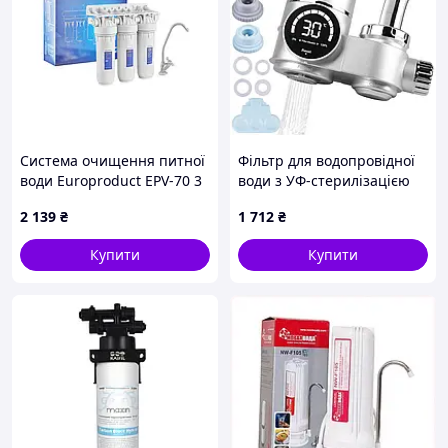
Система очищення питної
Фільтр для водопровідної
води Europroduct EPV-70 3
води з УФ-стерилізацією
ступеня
та світлодіодним дисплеєм
2 139
₴
1 712
₴
(ППР5+пом'якшення+спресоване
білий для кухні та
вугілля) (EP6220)
подорожей
Купити
Купити