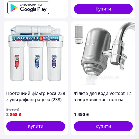
Купити
Проточний фільтр Роса 238
Фільтр для води Vortopt T2
з ультрафільтрацією (238)
з нержавіючої сталі на
кран, ресурс 153 л, 5 рівнів
3 585
₴
очищення, для кухні,
2 868
₴
1 450
₴
ванни, офісу
Купити
Купити