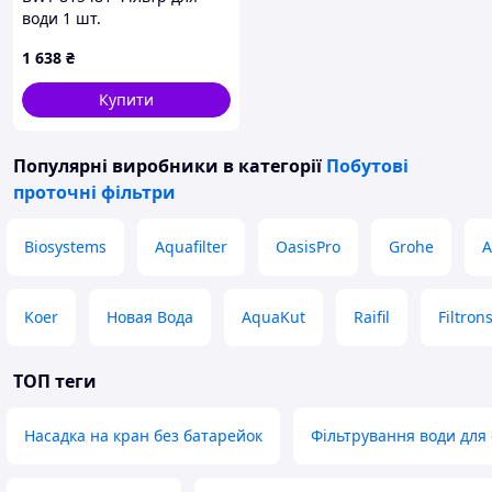
води 1 шт.
1 638
₴
Купити
Популярні виробники
в категорії
Побутові
проточні фільтри
Biosystems
Aquafilter
OasisPro
Grohe
А
Koer
Новая Вода
AquaKut
Raifil
Filtron
ТОП теги
Насадка на кран без батарейок
Фільтрування води для с