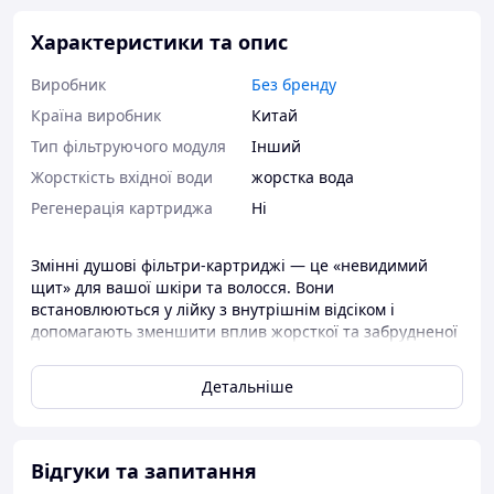
Характеристики та опис
Виробник
Без бренду
Країна виробник
Китай
Тип фільтруючого модуля
Інший
Жорсткість вхідної води
жорстка вода
Регенерація картриджа
Ні
Змінні душові фільтри-картриджі — це «невидимий
щит» для вашої шкіри та волосся. Вони
встановлюються у лійку з внутрішнім відсіком і
допомагають зменшити вплив жорсткої та забрудненої
води.
Поліпропіленове волокно з дрібнопористою структурою
Детальніше
затримує частинки іржі, піску, вапна та інші механічні
домішки. У результаті вода стає м’якшою на відчуття,
зменшується сухість шкіри та ламкість волосся.
Комплект із 5 змінних картриджів забезпечить запас на
Відгуки та запитання
тривалий період використання.