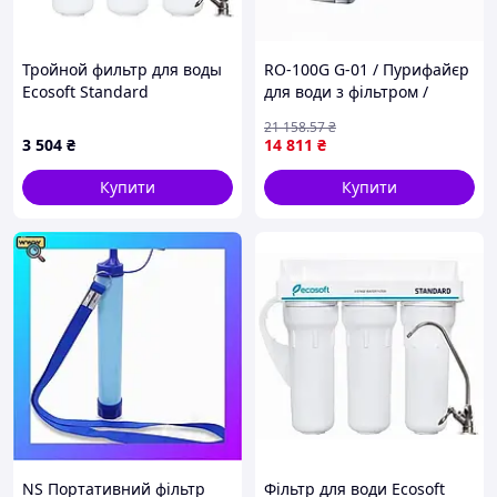
Тройной фильтр для воды
RO-100G G-01 / Пурифайєр
Ecosoft Standard
для води з фільтром /
FMV3ECOSTD тройная
Диспенсер пурифайєр з
21 158
.57
₴
система
осмосом
3 504
₴
14 811
₴
Купити
Купити
NS Портативний фільтр
Фільтр для води Ecosoft