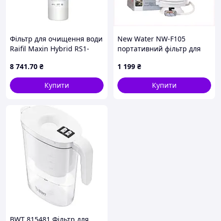
Фільтр для очищення води
New Water NW-F105
Raifil Maxin Hybrid RS1-
портативний фільтр для
15BF три ступеня
дачі та дому PC837A5734
8 741
.70
₴
1 199
₴
очищення
Купити
Купити
BWT 815481 Фільтр для