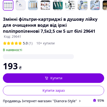
Змінні фільтри-картриджі в душову лійку
для очищення води від іржі
поліпропіленові 7,5х2,5 см 5 шт білі 29641
Код: 29641
5.0
(1)
10+ купили
В наявності
193
₴
Купити
Купити зараз
95%
Продавець Інтернет-магазин "Dianora-Style"