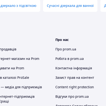
 дзеркало з підсвіткою
Сучасні дзеркала для ванної
Д
Про нас
 продавців
Про prom.ua
тернет-магазин
на Prom
Робота в prom.ua
авати на Prom
Контактна інформація
 каталозі ProSale
Захист прав на контент
 — медіа для підприємців
Content right protection
інтернет-підприємців
Відгуки про prom.ua
Кращі
Допомога Силам оборони