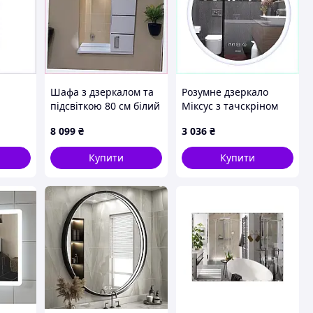
Шафа з дзеркалом та
Розумне дзеркало
підсвіткою 80 см білий
Міксус з тачскріном
глянець 870B4K160K
для ванної кімнати
8 099
₴
3 036
₴
P6454P
T43073C71E
Купити
Купити