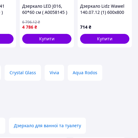
141
Дзеркало LED J016,
Дзеркало Lidz Wawel
 )
60*60 см ( А0058145 )
140.07.12 (1) 600х800
настінне прямокутне
6 796
.12
₴
LD78WA6080
4 786
₴
714
₴
Купити
Купити
Crystal Glass
Vivia
Aqua Rodos
и
Дзеркало для ванної та туалету