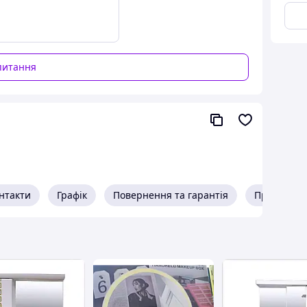
питання
нтакти
Графік
Повернення та гарантія
Про прода