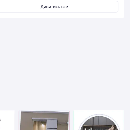
Дивитись все
вця