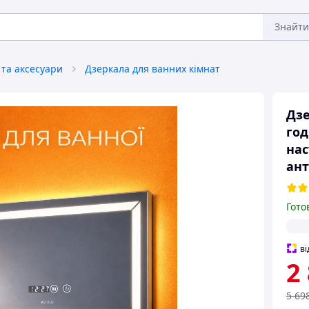
Знайти
 та аксесуари
Дзеркала для ванних кімнат
Дзе
год
нас
ант
Гото
ві
2
5 69