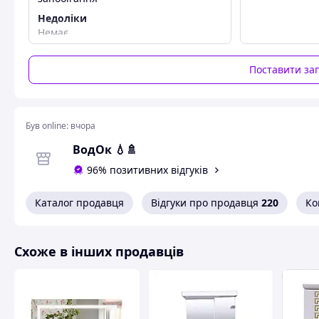
Недоліки
Немає
Поставити за
Був online:
вчора
ВодОк 💧🚿
96% позитивних відгуків
Каталог продавця
Відгуки про продавця
220
Ко
Схоже в інших продавців