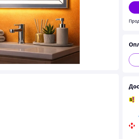
Прод
Оп
Дос