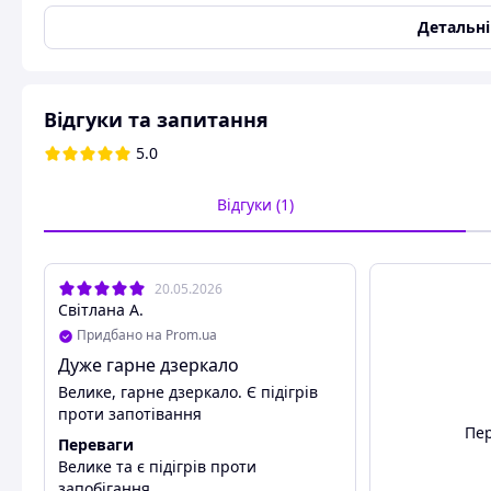
Наявність декоративного
Так
Детальн
підсвічування
Настінне кріплення
Так
Основний колір
Білий
Відгуки та запитання
Гарантійний термін
36 міс
5.0
Стан
Новий
Підсвічування (тип ламп)
Світлодіодна
Відгуки (1)
Сенсорна кнопка
Так
Особливості
З підсвічуванням
,
З піді
Габаритні розміри
20.05.2026
Світлана А.
Ширина
700 мм
Придбано на Prom.ua
Висота
500 мм
Дуже гарне дзеркало
Матеріал виготовлення
Велике, гарне дзеркало. Є підігрів
проти запотівання
Фасади
дзеркало
Пер
Переваги
Велике та є підігрів проти
запобігання