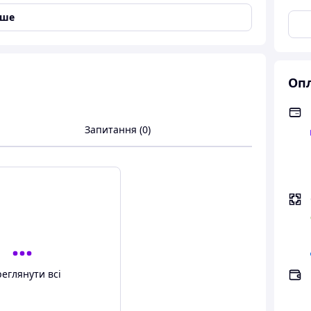
іше
Опл
Запитання (0)
грівом
,
Антизапітніння
,
Сенсорне управління
еглянути всі