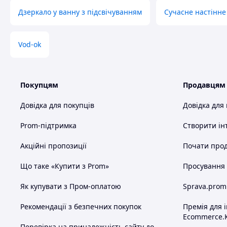
Дзеркало у ванну з підсвічуванням
Сучасне настінне
Схожі товари за характеристиками
Vod-ok
Покупцям
Продавцям
Довідка для покупців
Довідка для
Prom-підтримка
Створити ін
Акційні пропозиції
Почати прод
Що таке «Купити з Prom»
Просування в
Як купувати з Пром-оплатою
Sprava.prom
Рекомендації з безпечних покупок
Премія для 
Ecommerce.
Перевірка на приналежність сайту до