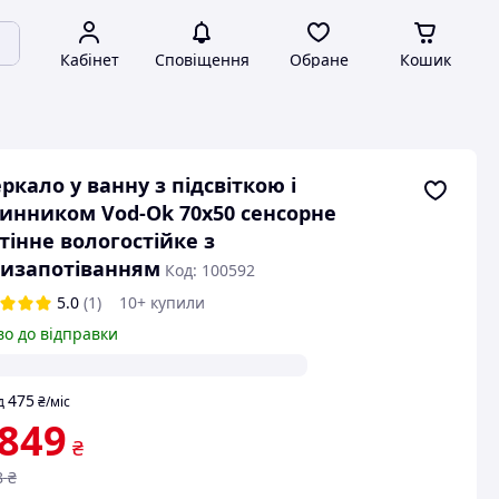
Кабінет
Сповіщення
Обране
Кошик
ркало у ванну з підсвіткою і
инником Vod-Ok 70x50 сенсорне
тінне вологостійке з
изапотіванням
Код: 100592
5.0
(1)
10+ купили
во до відправки
475
д
₴
/міс
 849
₴
8
₴