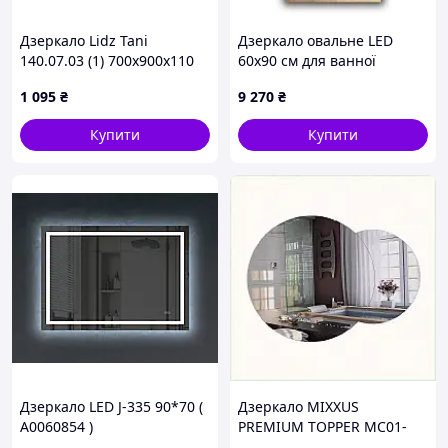
Дзеркало Lidz Tani
Дзеркало овальне LED
140.07.03 (1) 700х900х110
60х90 см для ванної
настінне з пілочкою
кімнати з підсвіченням
1 095
₴
9 270
₴
прямокутне з
(m00826482)
дугоподібним верхом
Купити
Купити
LD78TA7090
Дзеркало LED J-335 90*70 (
Дзеркало MIXXUS
А0060854 )
PREMIUM TOPPER MC01-
100x75 з LED Touch, Anti-