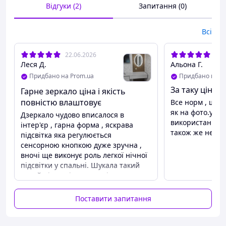
Відгуки (2)
Запитання (0)
Всі
22.06.2026
19.
Леся Д.
Альона Г.
Придбано на Prom.ua
Придбано на P
За таку ціну 
Гарне зеркало ціна і якість
Сенсорне дзеркало для
повністю влаштовує
Все норм , шви
ванної кімнати Vod-Ok
як на фото.упак
Дзеркало чудово вписалося в
50x70 овальне настінне з
використанні щ
інтер'єр , гарна форма , яскрава
підігрівом і лід підсвіткою
також же не бач
підсвітка яка регулюється
вертикальне
сенсорною кнопкою дуже зручна ,
вночі ще виконує роль легкої нічної
Дзеркало Zerix Fusion MV01-50x70
підсвітки у спальні. Шукала такий
з LED Touch, Anti-fog, димером —
дизайн і розмір у свою кімнату ,
товаров повністю задоволена .
безмідна, овальна форма,
подвійна підсвітка
Поставити запитання
Переваги
Сучасний дизайн
Настінне овальне дзеркало Zerix
Недоліки