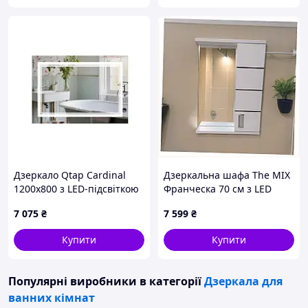
Дзеркало Qtap Cardinal
Дзеркальна шафа The MIX
1200х800 з LED-підсвіткою
Франческа 70 см з LED
Touch, з
підсвіткою, 8P7041C59B
7 075
₴
7 599
₴
антизапотіванням, з
димером, р. темп. кольори
Купити
Купити
(3000-6500 K)
QT0478C12080
Популярні виробники
в категорії
Дзеркала для
ванних кімнат