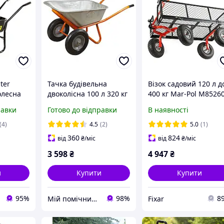
ter
Тачка будівельна
Візок садовий 120 л д
олесна
двоколісна 100 л 320 кг
400 кг Mar-Pol M8526
колесо 15" FLORA
тачка для городу та
равки
Готово до відправки
В наявності
ність
(5056714)
транспортування
вантажу без вкладиш
(4)
4.5
(2)
5.0
(1)
360
824
від
₴
/міс
від
₴
/міс
3 598
₴
4 947
₴
и
Купити
Купити
95%
98%
8
Мій помічник - інтернет магазин
Fixar