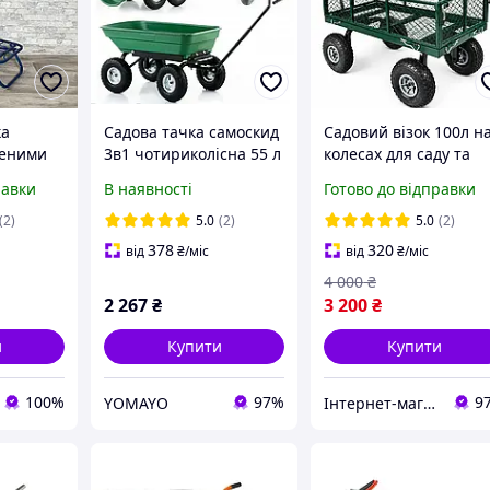
ка
Садова тачка самоскид
Садовий візок 100л н
леними
3в1 чотириколісна 55 л
колесах для саду та
» візок
Siker TC2145 (200 кг) /
будівництва Diego
равки
В наявності
Готово до відправки
 сине-
Садово-будівельний
візок
(2)
5.0
(2)
5.0
(2)
378
320
від
₴
/міс
від
₴
/міс
4 000
₴
2 267
₴
3 200
₴
и
Купити
Купити
100%
97%
9
YOMAYO
Інтернет-магазин «Копійка»