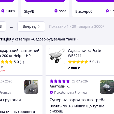
100%
99%
9
SkyVII
Виконроб
3
...
Вперед
Показано 1 - 29 товарів з 3000+
упців
у категорії «Садово-будівельні тачки»
подарський вантажний
Садова тачка Forte
к 200 кг Helper HP -
WB6211
 двоколісна складська
5.0
(1)
5.0
(1)
ка вантажна тачка на
8
₴
2 800
₴
есах
9
₴
.07.2026
27.07.2026
Анатолій К.
+
1
+
1
Prom.ua
Придбано на Prom.ua
я грузовая
Супер на город то шо треба
Возять по 3-2 мішки що тут ще
скажеш
жка очень хорошего