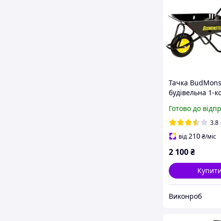
Тачка BudMons
будівельна 1-к
80 л,
Готово до відп
вантажопідйом
200 кг
3.8
210
від
₴
/міс
2 100
₴
Купит
Виконроб