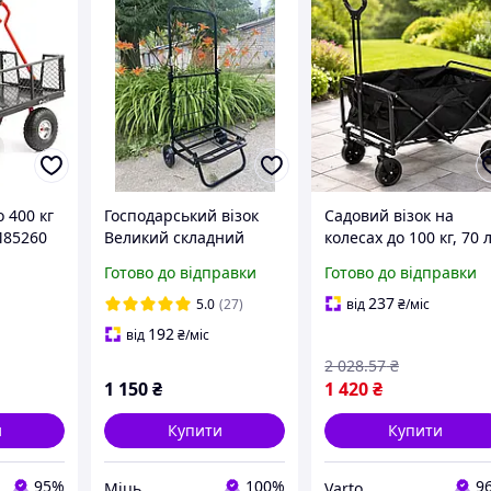
 400 кг
Господарський візок
Садовий візок на
M85260
Великий складний
колесах до 100 кг, 70 л
ручний кравчучка
73х46х33.5см, Чорний
Готово до відправки
Готово до відправки
«Міць" побутовий
Вантажний візок /
чорний
Складний візок для
237
5.0
(27)
від
₴
/міс
саду
192
від
₴
/міс
2 028
.57
₴
1 150
₴
1 420
₴
и
Купити
Купити
95%
100%
9
Міць
Varto