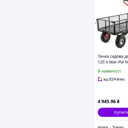
Тачка садова до
120 л Mar-Pol 
без вкладиша
В наявності
824
від
₴
/міс
4 945
.96
₴
Купит
Homs - Товари для дому, саду, авто!