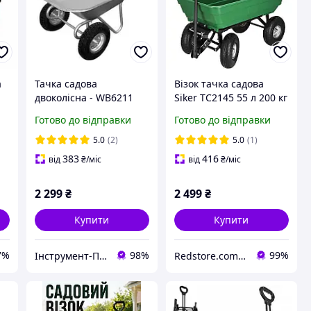
а
Тачка садова
Візок тачка садова
двоколісна - WB6211
Siker TC2145 55 л 200 кг
(FORTE)
універсальний
Готово до відправки
Готово до відправки
самоскид 4-колісний
для саду ферми R_2540
5.0
(2)
5.0
(1)
383
416
від
₴
/міс
від
₴
/міс
2 299
₴
2 499
₴
Купити
Купити
7%
98%
99%
Інструмент-Про
Redstore.com.ua