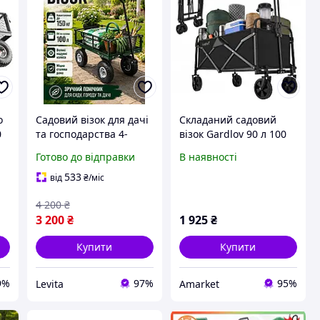
о
Садовий візок для дачі
Складаний садовий
0
та господарства 4-
візок Gardlov 90 л 100
колісна, садове
кг 27542
Готово до відправки
В наявності
навантаження 150 кг,
а
візок для садових робіт
533
від
₴
/міс
із гумовою ручкою
4 200
₴
3 200
₴
1 925
₴
Купити
Купити
9%
97%
95%
Levita
Amarket