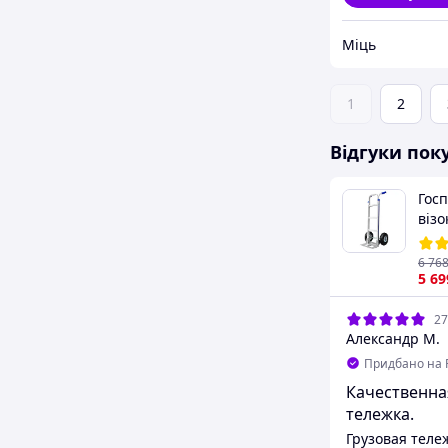
Міць
1
2
Відгуки пок
Гос
візо
1206
тач
6 76
кол
5 69
27
Александр М.
Придбано на 
Качественна
тележка.
Грузовая теле