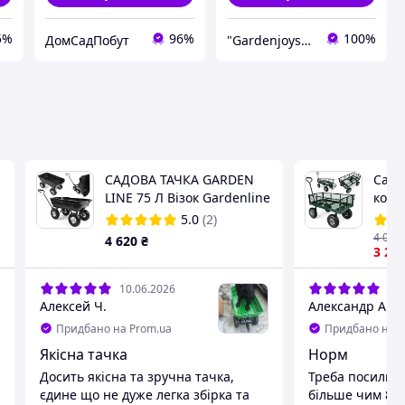
5%
96%
100%
ДомСадПобут
"Gardenjoys": Від садової тачки до останнього гвинтика!
САДОВА ТАЧКА GARDEN
Садо
LINE 75 Л Візок Gardenline
коле
75 л
буді
5.0
(2)
4 000
4 620
₴
3 20
10.06.2026
03.
Алексей Ч.
Александр А.
Придбано на Prom.ua
Придбано на P
Якісна тачка
Норм
Досить якісна та зручна тачка,
Треба посилюв
єдине що не дуже легка збірка та
більше чим 80 