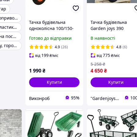
тар
Тачка з електроприводом
Тачка будівельна
Тачка будівельна
Тачка садова пластикова
одноколісна 100/150-
Garden joys 390
4m
Чорний Тачка садова
Тачка будівельна посилена
Готово до відправки
В наявності
на пневмоколесах
Товари для саду, городу
Садово-будівельна
4.9
(26)
4.8
(6)
тачка
199
775
від
₴
/міс
від
₴
/міс
5 258
₴
1 990
₴
4 650
₴
Купити
Купити
95%
10
Виконроб
"Gardenjoys": Від садової тачки до останнього гвинтика!