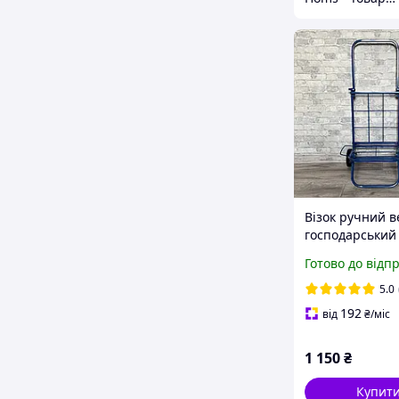
Візок ручний 
господарський
посиленими к
Готово до відп
"Міць" тачка к
складна синя
5.0
192
від
₴
/міс
1 150
₴
Купит