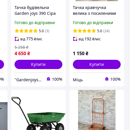
Тачка будівельна
Тачка кравчучка
Garden joys 390 Сіра
велика з посиленими
Тачка на двох колесах
колесами "Міць" візок
Готово до відправки
Готово до відправки
Тачка будівельна
розкладний
посилена двоколісна
господарський чорний
5.0
(3)
5.0
(24)
775
192
від
₴
/міс
від
₴
/міс
5 258
₴
4 650
₴
1 150
₴
Купити
Купити
0%
100%
100%
"Gardenjoys": Від садової тачки до останнього гвинтика!
Міць