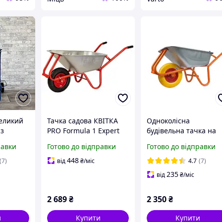
великий
Тачка садова КВІТКА
Одноколісна
 з
PRO Formula 1 Expert
будівельна тачка на
олесами
(100 л, 180 кг, ПК) (110-
пінополіуретановом
равки
Готово до відправки
Готово до відправки
равчучка
4062)
колесі (100 л, 180кг)
448
(7)
від
₴
/міс
4.7
(7)
235
від
₴
/міс
2 689
₴
2 350
₴
и
Купити
Купити