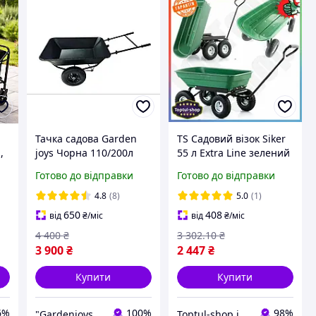
Тачка садова Garden
TS Садовий візок Siker
,
joys Чорна 110/200л
55 л Extra Line зелений
 /
Тачка для перевезення
для транспортування
Готово до відправки
Готово до відправки
сміття Тачка для
вантажів та
перевезення піску
інструментів самоскид
4.8
(8)
5.0
(1)
Тачка для вантажу
4-колісний SHT55_Q
650
408
від
₴
/міс
від
₴
/міс
4 400
₴
3 302
.10
₴
3 900
₴
2 447
₴
Купити
Купити
6%
100%
98%
"Gardenjoys": Від садової тачки до останнього гвинтика!
Toptul-shop інтернет магазин