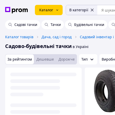
Каталог
В категорії
Садові тачки
Тачки
Будівельні тачки
Каталог товарів
Дача, сад і город
Садовий інвентар і
Садово-будівельні тачки
в Україні
За рейтингом
Дешевше
Дорожче
Тип
Виробн