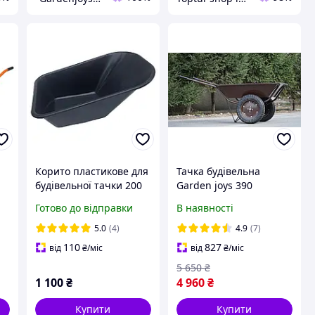
Корито пластикове для
Тачка будівельна
будівельної тачки 200
Garden joys 390
кг/100 л чорне
Шоколад Тачка
Готово до відправки
В наявності
будівельно-садова
Тачка на великих
5.0
(4)
4.9
(7)
колесах
110
827
від
₴
/міс
від
₴
/міс
5 650
₴
1 100
₴
4 960
₴
Купити
Купити