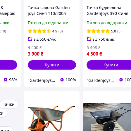
-8
Тачка садова Garden
Тачка будівельна
 камерою
joys Синя 110/200л
GardenJoys 390 Синя
Тачка для перевезення
Садова тачка
равки
Готово до відправки
Готово до відправки
сміття Тачка для
двоколісна Тачка
перевезення піску
вантажна на великих
(10)
4.9
(8)
5.0
(5)
Тачка для вантажу
колесах
650
750
від
₴
/міс
від
₴
/міс
4 400
₴
5 408
₴
3 900
₴
4 500
₴
и
Купити
Купити
98%
100%
10
"Gardenjoys": Від садової тачки до останнього гвинтика!
"Gardenjoys": Від садової тачки до останнього гвинтика!
Тачки
ки
тачки