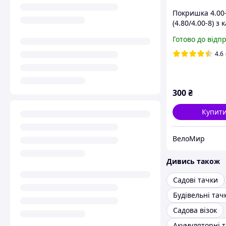
Покришка 4.00
(4.80/4.00-8) з
для тачки 4 PR
Готово до відп
4.6
300
₴
Купит
ВелоМир
Дивись також
Садові тачки
Будівельні тач
Садова візок
Акумуляторні 