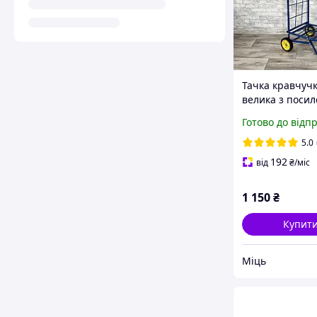
Тачка кравчуч
велика з поси
колесами «Міць
Готово до відп
господарський
жовтий
5.0
192
від
₴
/міс
1 150
₴
Купит
Міць