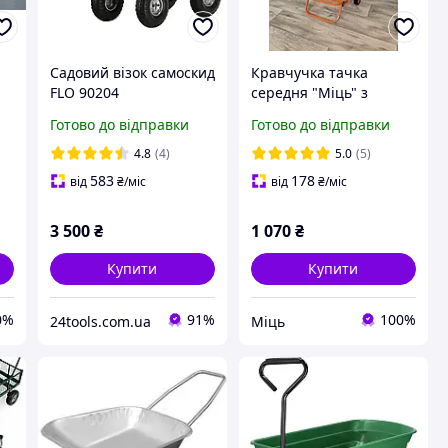
Садовий візок самоскид
Кравчучка тачка
FLO 90204
середня "Міць" з
посиленими колесами
Готово до відправки
Готово до відправки
двоколісна візок
побутовий
4.8
(4)
5.0
(5)
помаранчева
583
178
від
₴
/міс
від
₴
/міс
3 500
₴
1 070
₴
Купити
Купити
0%
91%
100%
24tools.com.ua
Міць