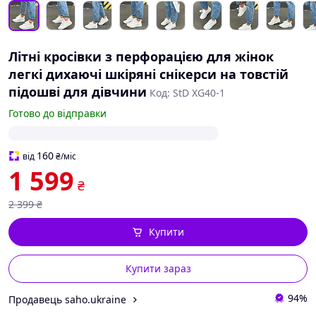
Літні кросівки з перфорацією для жінок
легкі дихаючі шкіряні снікерси на товстій
підошві для дівчини
Код: StD XG40-1
Готово до відправки
160
від
₴
/міс
1 599
₴
2 399
₴
Купити
Купити зараз
94%
Продавець saho.ukraine