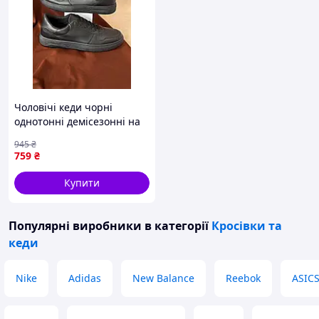
Чоловічі кеди чорні
однотонні демісезонні на
шнурівці еко шкіра Seli
945
₴
759
₴
Купити
Популярні виробники
в категорії
Кросівки та
кеди
Nike
Adidas
New Balance
Reebok
ASIC