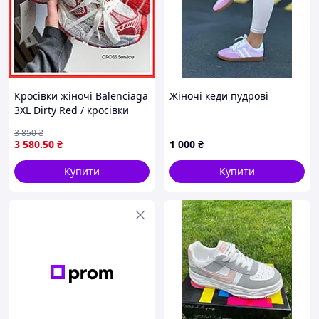
Кросівки жіночі Balenciaga
Жіночі кеди пудрові
3XL Dirty Red / кросівки
Баленсіага 3ХЛ брудно
3 850
₴
червоні
3 580
.50
₴
1 000
₴
Купити
Купити