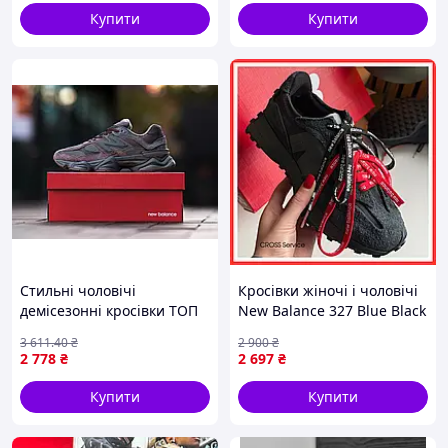
Купити
Купити
Стильні чоловічі
Кросівки жіночі і чоловічі
демісезонні кросівки ТОП
New Balance 327 Blue Black
якість, New Balance 9060
Grey / кросівки Нью Беланс
3 611
.40
₴
2 900
₴
Truffle Rich Earth Violet
327 сині чорні сірі
2 778
₴
2 697
₴
Grey
Купити
Купити