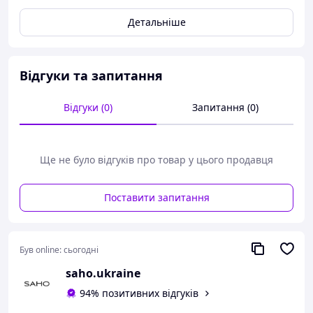
Жіночі кросівки весна/літо
Детальніше
арт.XG40-1 - білий,
XG40-2 - чорний
Відгуки та запитання
Сезон - Весна/літо/осінь
Верх - Натуральна шкіра/наскрізна перфорація
Підошва - EVA
Відгуки (0)
Запитання (0)
Заміри:
36 - 23,5 см,
Ще не було відгуків про товар у цього продавця
37 - 24 см,
38 - 24,5 см,
39 - 25 см,
Поставити запитання
40 - 25,5 см,
41 - 26 см
Розміри: 36,37,38,39,40,41
Був online:
сьогодні
saho.ukraine
94% позитивних відгуків