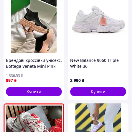
Брендові кроссівки унісекс,
New Balance 9060 Triple
Bottega Veneta Mini Pink
White 36
No logo РОЗПРОДАЖ 36
1 336
.53
₴
897
₴
2 990
₴
Купити
Купити