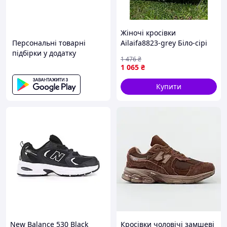
Жіночі кросівки
Персональні товарні
Ailaifa8823-grey Біло-сірі
підбірки у додатку
1 476
₴
1 065
₴
Купити
New Balance 530 Black
Кросівки чоловічі замшеві