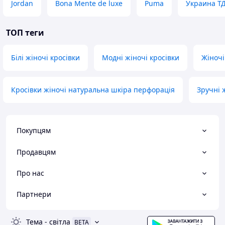
Jordan
Bona Mente de luxe
Puma
Украина Т
ТОП теги
Білі жіночі кросівки
Модні жіночі кросівки
Жіночі
Кросівки жіночі натуральна шкіра перфорація
Зручні 
Покупцям
Продавцям
Про нас
Партнери
Тема
-
світла
BETA