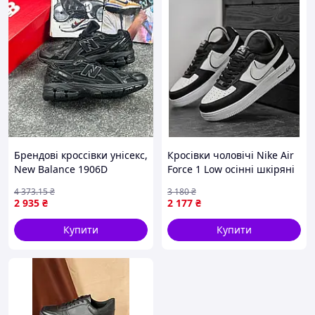
Брендові кроссівки унісекс,
Кросівки чоловічі Nike Air
New Balance 1906D
Force 1 Low осінні шкіряні
Protection Pack Black
чорно білі
4 373
.15
₴
3 180
₴
Leather 44
2 935
₴
2 177
₴
Купити
Купити