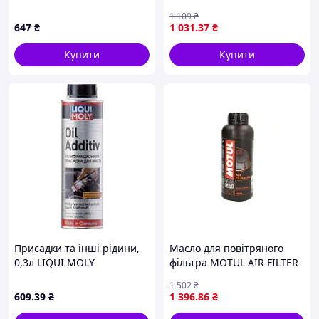
чищення спрей 0,4л
1 109
₴
MOTUL
647
₴
1 031
.37
₴
Купити
Купити
Присадки та інші рідини,
Масло для повітряного
0,3л LIQUI MOLY
фільтра MOTUL AIR FILTER
OIL 1л для поролонових
1 502
₴
фільтрів MOTUL 108588
609
.39
₴
1 396
.86
₴