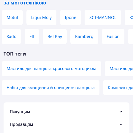
за мототехнікою
Motul
Liqui Moly
Ipone
SCT-MANNOL
K
Xado
Elf
Bel Ray
Kamberg
Fusion
ТОП теги
Мастило для ланцюга кросового мотоцикла
Мастило д
Набір для змащення й очищення ланцюга
Комплект д
Покупцям
Продавцям