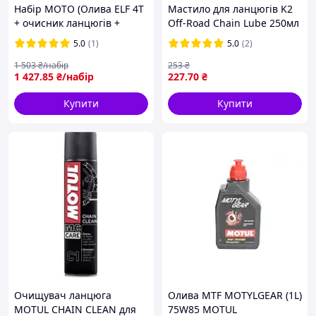
Набір МОТО (Олива ELF 4T
Мастило для ланцюгів K2
+ очисник ланцюгів +
Off-Road Chain Lube 250мл
мастило для ланцюгів +
5.0
(1)
5.0
(2)
щітка для очищення
ланцюгів)
1 503
₴/набір
253
₴
1 427
.85
₴/набір
227
.70
₴
Купити
Купити
Очищувач ланцюга
Олива MTF MOTYLGEAR (1L)
MOTUL CHAIN CLEAN для
75W85 MOTUL