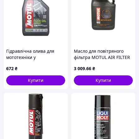
Контурна міцна пластикова ручка робить доступ до
важкодоступних місць дитячою грою.
Ідеально підходить для передсезонного та
післясезонного догляду.
Гідравлічна олива для
Масло для повітряного
мототехніки у
фільтра MOTUL AIR FILTER
амортизатори 15W-
CLEAN для чищення 5л для
672
₴
3 009
.66
₴
Medium/Heavy 1L Motul
поролонових фільтрів
MOTUL
Купити
Купити