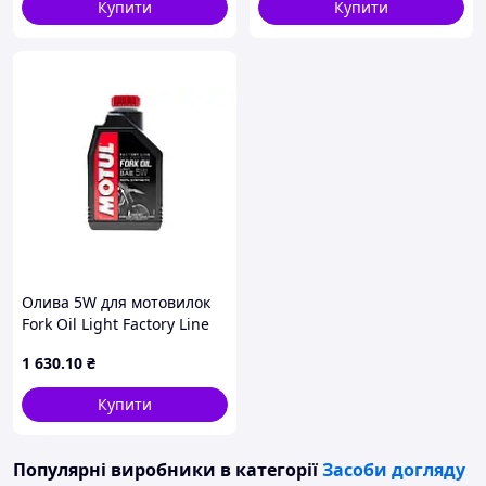
Купити
Купити
Олива 5W для мотовилок
Fork Oil Light Factory Line
(1L) (101130/105924)
1 630
.10
₴
(821801)
Купити
Популярні виробники
в категорії
Засоби догляду