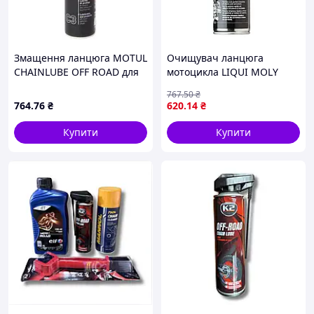
Змащення ланцюга MOTUL
Очищувач ланцюга
CHAINLUBE OFF ROAD для
мотоцикла LIQUI MOLY
змащення спрей 0,4л, 1шт
Motorbike Ketten-Reiniger
767
.50
₴
MOTUL
аерозоль 500 мл
764
.76
₴
620
.14
₴
Купити
Купити