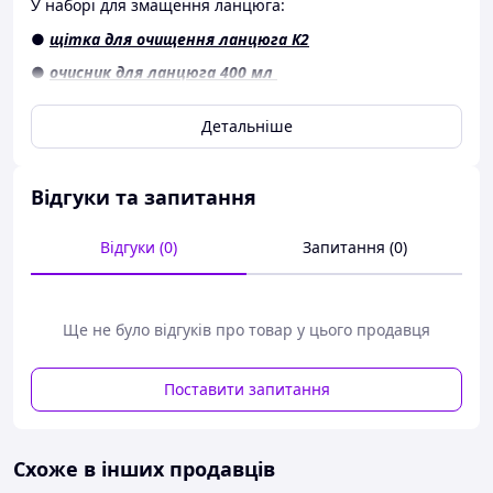
У наборі для змащення ланцюга:
●
щітка для очищення ланцюга К2
●
очисник для ланцюга 400 мл
■ Очисник ланцюгів
Детальніше
Підходить для всіх видів ланцюгів. Завдяки високому
вмісту активних речовин швидко, ефективно та
дбайливо очищає й знежирює ланцюги від старого
Відгуки та запитання
мастила, жиру, бруду, пилу, піску та інших дорожніх
забруднень;
Відгуки (0)
Запитання (0)
- спеціально підібрані розчинники ефективно
розчиняють і очищають застарілі засохлі та затверділі
залишки нафтопродуктів у формі смоли та лаку;
Ще не було відгуків про товар у цього продавця
- має чудові розчинні властивості та легко проникає в
усі проміжки ланцюга;
Поставити запитання
— швидко й без залишку випаровується, не
пошкоджуючи сальники.
■ Універсальна щітка для очищення ланцюга К2
Схоже в інших продавців
призначена для очищення приводних ланцюгів