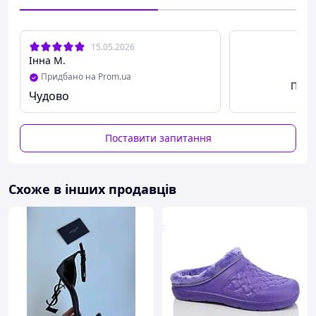
15.05.2026
Інна М.
Придбано на Prom.ua
Пере
Чудово
Поставити запитання
Схоже в інших продавців