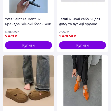
Yves Saint Laurent 37,
Теплі жіночі сабо SL для
Брендові жіночі босоніжки
дому та вулиці зручне
взуття розмір 36-41
6 300
.85
₴
2 957
₴
бузкового кольору
5 479
₴
1 478
.50
₴
Купити
Купити