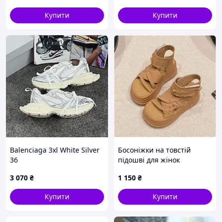
Купити
Купити
Balenciaga 3xl White Silver
Босоніжки на товстій
36
підошві для жінок
3 070
₴
1 150
₴
Купити
Купити