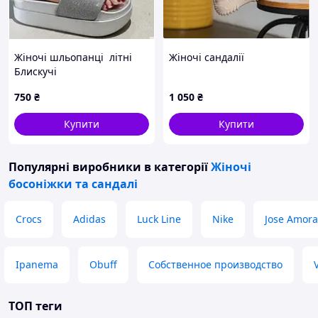
Жіночі шльопанці літні
Жіночі сандалії
Блискучі
750
₴
1 050
₴
Купити
Купити
Популярні виробники
в категорії
Жіночі
босоніжки та сандалі
Crocs
Adidas
Luck Line
Nike
Jose Amora
Ipanema
Obuff
Собственное производство
ТОП теги