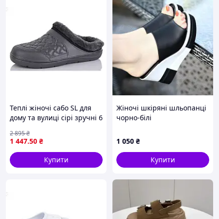
Теплі жіночі сабо SL для
Жіночі шкіряні шльопанці
дому та вулиці сірі зручні 6
чорно-білі
пар розмір 36-41
2 895
₴
1 447
.50
₴
1 050
₴
Купити
Купити