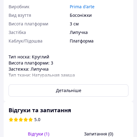
Виробник
Prima d'arte
Вид взуття
Босоніжки
Висота платформи
3 см
Застібка
Липучка
Каблук/Підошва
Платформа
Тип носка: Круглий
Висота платформи: 3
Застежка: Липучка
Тип ткани: Натуральная замша
Сезон: Літо
Країна-виробник: Китай
Детальніше
Каблук/Подошва: Платформа
Матеріал верху: Натуральна замша
Матеріал підкладки: Текстиль
Відгуки та запитання
Колір: Бежевий
Тип взуття: Босоніжки
5.0
]]>
Відгуки (1)
Запитання (0)