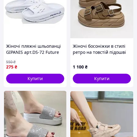
Жіночі пляжні шльопанці
Жіночі босоніжки в стилі
GIPANIS арт.DS-72 Future
ретро на товстій підошві
білі для відпочинку та
550
₴
прогулянок на пляжі
275
₴
1 100
₴
Купити
Купити