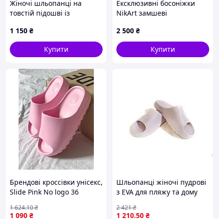
Жіночі шльопанці на
Ексклюзивні босоніжки
товстій підошві із
NikArt замшеві
закритим носком
помаранчеві
1 150
₴
2 500
₴
Купити
Купити
Брендові кроссівки унісекс,
Шльопанці жіночі пудрові
Slide Pink No logo 36
з EVA для пляжу та дому
м'які зручні для
1 624
.10
₴
2 421
₴
прогулянок і відпочинку
1 090
₴
1 210
.50
₴