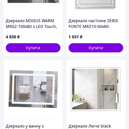
Дзеркало MIXXUS WARM
Дзеркало настінне ZERIX
MR02-100x80 з LED Touch,
FONTE MRZ10-60x80-
Anti-fog, димером, рег.
REVERSE прямокутне з
4 830
₴
1 031
₴
яскравості, годинником
декором (ZX5640)
(MI6935)
Купити
Купити
Дзеркало у ванну з
Дзеркало Люче black