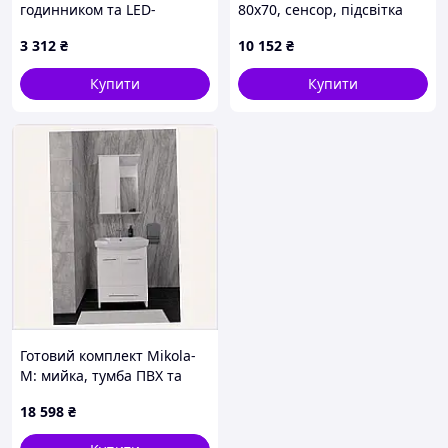
годинником та LED-
80x70, сенсор, підсвітка
стрічкою Міксус
3 312
₴
10 152
₴
409559MP4
Купити
Купити
Готовий комплект Mikola-
M: мийка, тумба ПВХ та
дзеркало, 6656EA798
18 598
₴