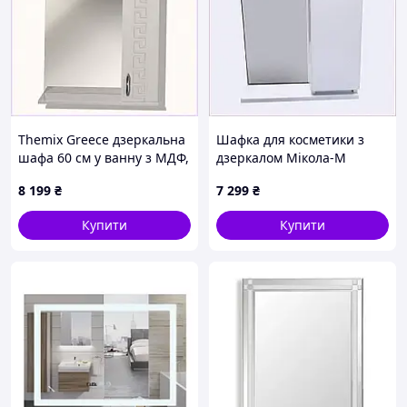
Themix Greece дзеркальна
Шафка для косметики з
шафа 60 см у ванну з МДФ,
дзеркалом Мікола-М
66C5643X9
Атлант, 665M705E7
8 199
₴
7 299
₴
Купити
Купити