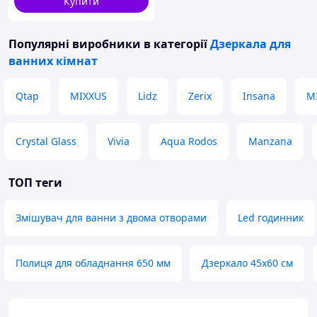
Купити
Популярні виробники
в категорії
Дзеркала для
ванних кімнат
Qtap
MIXXUS
Lidz
Zerix
Insana
M
Crystal Glass
Vivia
Aqua Rodos
Manzana
ТОП теги
Змішувач для ванни з двома отворами
Led годинник
Полиця для обладнання 650 мм
Дзеркало 45х60 см