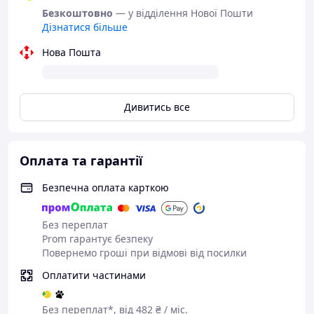
MR05-80x70-REVERSE:
Безкоштовно
— у відділення Нової Пошти
Дізнатися більше
Універсальна орієнтація —
можна вішати вертикально
Нова Пошта
(70x80 см) або горизонтально
(80x70 см)
REVERSE — реверсивний
Дивитись все
дизайн подвійного
підсвічування
Фасадна + фонова підсвітка —
подвійна система освітлення
Оплата та гарантії
Яскраве освітлення — 60 LED
на метр, світловий потік 1950-
Безпечна оплата карткою
2000 Lm/м
Сенсорний перемикач «3 в 1»
Без переплат
— Anti-fog + керування +
Prom гарантує безпеку
димування
Повернемо гроші при відмові від посилки
Технічні характеристики:
Розміри:
Оплатити частинами
800x700 мм | Орієнтація:
універсальна (вертикальна/
Без переплат*, від 482 ₴ / міс.