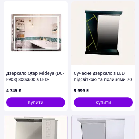
Дзеркало Qtap Mideya (DC-
Сучасне дзеркало з LED
F908) 800х600 з LED-
підсвіткою та полицями 70
підсвіткою Touch, з
см, 6PC65X7193
4 745
₴
9 999
₴
димером QT2078F908W
Купити
Купити