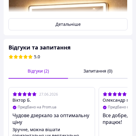
Детальніше
Відгуки та запитання
5.0
Відгуки (2)
Запитання (0)
27.06.2026
26.
Віктор Б.
Олександр г.
Придбано на Prom.ua
Придбано на P
Чудове дзеркало за оптимальну
Все добре, дз
ціну
Дзеркало з підсвіткою 80x70
працює!
Vod-Ok антизапотівання та
Зручне, можна вішати
горизонтально чи вертикально.