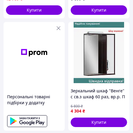
дзеркальна поверхня
Купити
Купити
Зеркальний шкаф "Венге"
Персональні товарні
с св.з шкаф 60 раз, вр.р. П
підбірки у додатку
6 800
₴
4 304
₴
Купити