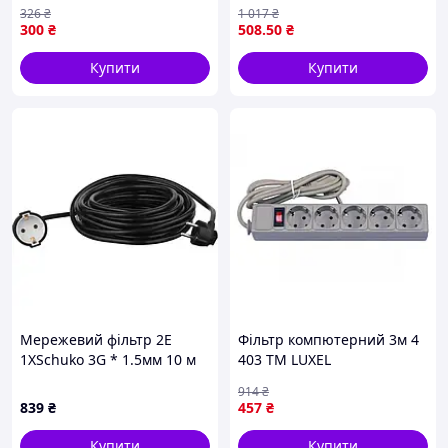
заземленням для
326
₴
1 017
₴
безпечного використання
300
₴
508
.50
₴
в будинку
Купити
Купити
Мережевий фільтр 2E
Фільтр компютерний 3м 4
1XSchuko 3G * 1.5мм 10 м
403 ТМ LUXEL
Black (2E-PC315M10)
914
₴
839
₴
457
₴
Купити
Купити