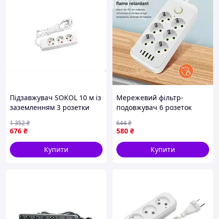
Підзавжувач SOKOL 10 м із
Мережевий фільтр-
заземленням 3 розетки
подовжувач 6 розеток
для під'єднання
4USB та Type-C Port 3m
1 352
₴
644
₴
електроприладів у будинку
676
₴
580
₴
й офісі
Купити
Купити