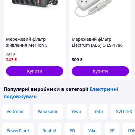
Мережевий фільтр
Мережевий фільтр
живлення Merlion 5
Electrum (ABS) C-ES-1786
розеток, 4.5м (B545) —
блоковий, 3 гнізда 3м
269
₴
Доступний
247
₴
309
₴
Купити
Купити
Популярні виробники
в категорії
Електричні
подовжувачі
Voltronic
Panasonic
Yiwu
Yato
SVITTEX
PowerPlant
Real-el
PD
Viko
2E
LD