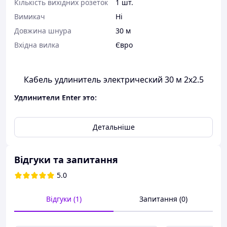
Кількість вихідних розеток
1 шт.
Вимикач
Ні
Довжина шнура
30 м
Вхідна вилка
Євро
Кабель удлинитель электрический 30 м 2х2.5
Удлинители Enter это:
Точная длина кабеля.
Качественные розетки и вилки
Детальніше
производства Турция.
Основные характеристики
Відгуки та запитання
Производитель
Enter
5.0
Страна производитель
Украина
Відгуки (1)
Запитання (0)
Тип удлинителя
Удлинитель
Количество выходных розеток
1.0 (шт.)