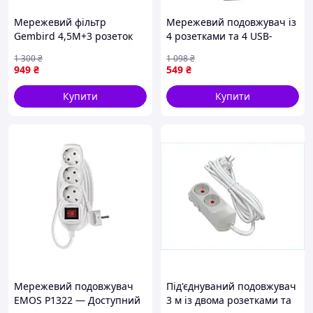
Мережевий фільтр
Мережевий подовжувач із
Gembird 4,5M+3 розеток
4 розетками та 4 USB-
ART 4797 (30 шт./ярд.)
портами 3 метри чорного
1 300
₴
1 098
₴
кольору HP-5-38M
949
₴
549
₴
Купити
Купити
Мережевий подовжувач
Під'єднуваний подовжувач
EMOS P1322 — Доступний
3 м із двома розетками та