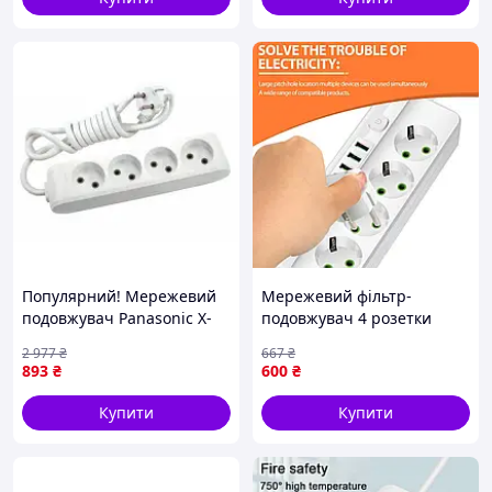
Популярний! Мережевий
Мережевий фільтр-
подовжувач Panasonic X-
подовжувач 4 розетки
tendia 4 розетки, 5м
4USB Type-C Port 5m
2 977
₴
667
₴
(WLTB02452GR-UA) - Краща
Glanse
893
₴
600
₴
якість тільки на
Nukleon.com.ua
Купити
Купити