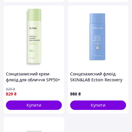
Сонцезахисний крем-
Сонцезахисний флюїд
флюїд для обличчя SPF50+
SKIN&LAB Ectoin Recovery
PA++++ iUNIK Centella
Sun Fluid, 50 мл
929
₴
Calming Daily Sun Water з
829
₴
980
₴
центелою 120 мл
Купити
Купити