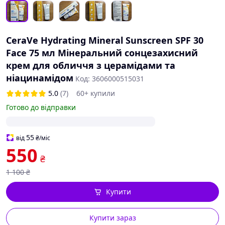
CeraVe Hydrating Mineral Sunscreen SPF 30
Face 75 мл Мінеральний сонцезахисний
крем для обличчя з церамідами та
ніацинамідом
Код: 3606000515031
5.0
(7)
60+ купили
Готово до відправки
55
від
₴
/міс
550
₴
1 100
₴
Купити
Купити зараз