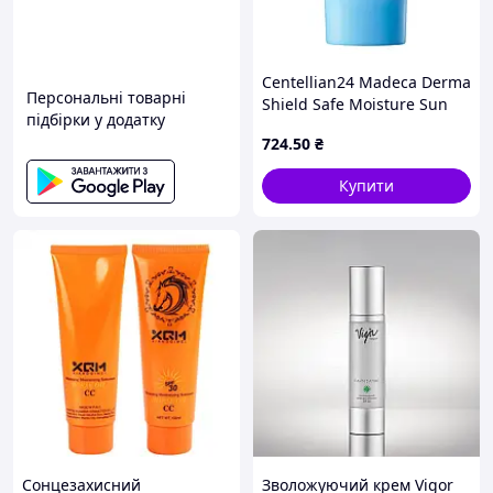
Centellian24 Madeca Derma
Персональні товарні
Shield Safe Moisture Sun
підбірки у додатку
Cream SPF 50+ PA++++
724
.50
₴
Зволожувальний
сонцезахисний крем для
Купити
обличчя
Сонцезахисний
Зволожуючий крем Vigor