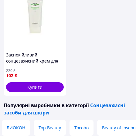
Заспокійливий
сонцезахисний крем для
обличчя Lebelage Perfect
220
₴
Care Cica Soothing Sun 50 г
102
₴
Купити
Популярні виробники
в категорії
Сонцезахисні
засоби для шкіри
БИОКОН
Top Beauty
Tocobo
Beauty of Joseon