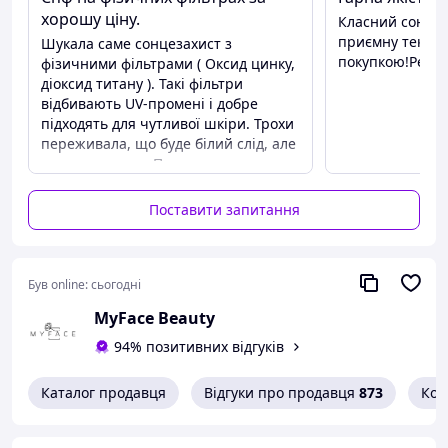
☀️ SPF 30 – високий рівень захисту
хорошу ціну.
Класний сонце
приємну тексту
Шукала саме сонцезахист з
🛡 Захист широкого спектру (UVA + UVB)
покупкою!Реко
фізичними фільтрами ( Оксид цинку,
🌿 Підходить для чутливої шкіри
діоксид титану ). Такі фільтри
відбивають UV-промені і добре
💧 Зволожує та підтримує бар’єр
підходять для чутливої шкіри. Трохи
🚫 Без ароматизаторів
переживала, що буде білий слід, але
все нормально. Перед нанесенням
✔ Некомедогенний
за 5-10 хвилин обов'язково наношу
🧪 Розроблений дерматологами
зволожуючий крем. Покупкою дуже
Поставити запитання
задоволена! Тим більше крем був на
🏅 Схвалено National Eczema Association
акції)
🧬 Активні компоненти
Був online:
сьогодні
Titanium Dioxide 6%
– мінеральний UV-фільтр
MyFace Beauty
Zinc Oxide 5%
– мінеральний UV-фільтр
94% позитивних відгуків
3 цераміди (NP, AP, EOP)
– відновлення бар’єру
Каталог продавця
Відгуки про продавця
873
Кон
Ніацинамід
– заспокоює шкіру