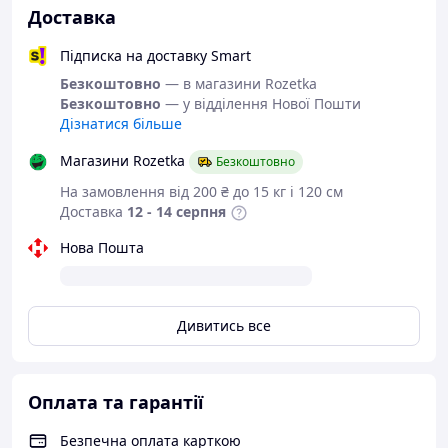
📌 Спосіб застосування
Доставка
Наносити за 15 хвилин до виходу на сонце.
Підписка на доставку Smart
Оновлювати кожні 2 години або після купання/
потовиділення.
Безкоштовно
— в магазини Rozetka
Підходить для щоденного використання як
Безкоштовно
— у відділення Нової Пошти
завершальний етап догляду.
Дізнатися більше
Магазини Rozetka
Безкоштовно
📋 Характеристики
На замовлення від 200 ₴ до 15 кг і 120 см
🔹 Параметр
📌 Значення
Доставка
12 - 14 серпня
Бренд
CeraVe (СераВе)
Нова Пошта
Мінеральний
Тип продукту
сонцезахисний крем
SPF
SPF 30
Дивитись все
Об’єм
75 мл
Призначення
Для обличчя
Оплата та гарантії
Тип шкіри
Чутлива, нормальна, суха
Безпечна оплата карткою
Вікова група
18+, 25+, 30+, 40+