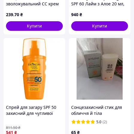
зволожувальний СС крем
SPF 60 Лайм з Алое 20 мл,
на основі кінського жиру
8213905 - 895
239
.70
₴
940
₴
XQM SPF 30, 100 мл
Купити
Купити
Спрей для загару SPF 50
Сонцезахисний стик для
захисний для чутливої
обличчя й тіла
шкіри з зволоженням і
5.0
(2)
живленням. FLAME
811
.50
₴
541
₴
65
₴