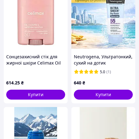
Профілактика фотостаріння
Зменшення ризику пігментації
Сонцезахисний стік для
Neutrogena, Ультратонкий,
жирної шкіри Celimax Oil
сухий на дотик
Control Mattifying Sun Stick
сонцезахисний крем,
5.0
(1)
SPF50+ PA++++ 19 г
фактор захисту від сонця
SPF 55,
614
.25
₴
640
₴
Купити
Купити