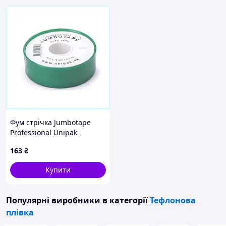
Фум стрічка Jumbotape
Professional Unipak
15М*0,2мм*19мм (UP0613),
163
₴
3B306XC786
Купити
Популярні виробники
в категорії
Тефлонова
плівка