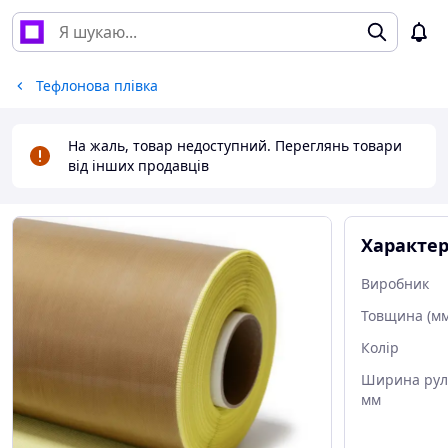
Тефлонова плівка
На жаль, товар недоступний. Переглянь товари
від інших продавців
Характе
Виробник
Товщина (мм
Колір
Ширина рул
мм