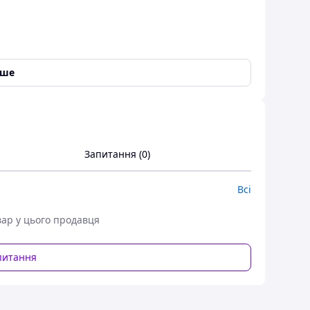
іше
стики
Запитання (0)
Всі
вар у цього продавця
питання