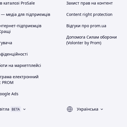
 каталозі ProSale
Захист прав на контент
 — медіа для підприємців
Content right protection
інтернет-підприємців
Відгуки про prom.ua
Кращі
Допомога Силам оборони
тувача
(Volonter by Prom)
нфіденційності
оти на маркетплейсі
ограма електронний
с PROM
oogle Ads
вітла
Українська
BETA