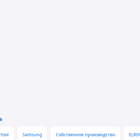
а
rtool
Samsung
Собственное производство
ELRI