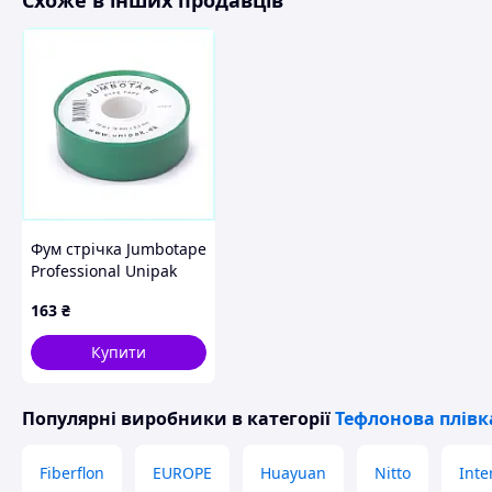
Схоже в інших продавців
Фум стрічка Jumbotape
Professional Unipak
15М*0,2мм*19мм
163
₴
(UP0613), 3B306XC786
Купити
Популярні виробники
в категорії
Тефлонова плівк
Fiberflon
EUROPE
Huayuan
Nitto
Inte