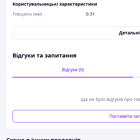
Користувальницькі характеристики
Товщина (мм)
0.31
Колір
Бежевий
Ширина рулону, мм
1000
Детальн
Тефлонова стрічка товщина 0.31 мм для розкачування ма
Відгуки та запитання
Відгуки (0)
Ще не було відгуків про то
Поставити за