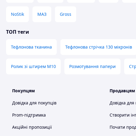
NoStik
МАЗ
Gross
ТОП теги
Тефлонова тканина
Тефлонова стрічка 130 мікронів
Ролик зі штирем М10
Розмотування папери
Ст
Покупцям
Продавцям
Довідка для покупців
Довідка для
Prom-підтримка
Створити ін
Акційні пропозиції
Почати прод