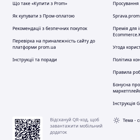
Що таке «Купити з Prom»
Просування в
Як купувати з Пром-оплатою
Sprava.prom
Рекомендації з безпечних покупок
Премія для 
Ecommerce.
Перевірка на приналежність сайту до
платформи prom.ua
Угода корис
Інструкції та поради
Політика ко
Правила роб
Бонусна пр
маркетплей
Інструкція G
Відскануй QR-код, щоб
Тема
-
с
завантажити мобільний
додаток