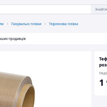
Знайти
ли
Пакувальні плівки
Тефлонова плівка
інших продавців
Теф
роз
Недо
1