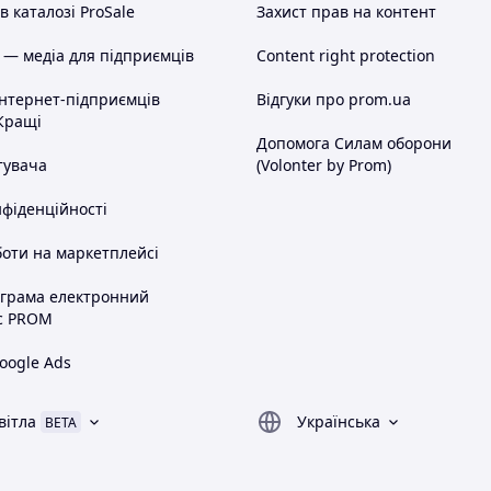
 каталозі ProSale
Захист прав на контент
 — медіа для підприємців
Content right protection
інтернет-підприємців
Відгуки про prom.ua
Кращі
Допомога Силам оборони
тувача
(Volonter by Prom)
нфіденційності
оти на маркетплейсі
ограма електронний
с PROM
oogle Ads
вітла
Українська
BETA