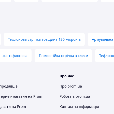
та іншим кондитерським виробам.
отребує використання жирів під час приготування
здоби та заготівок для виготовлення тортів.
ію можна зв'язавшись із менеджером із зазначених
Тефлонова стрічка товщина 130 мікронів
Армувальна 
річка тефлонова
Термостійка стрічка з клеєм
Тефлоно
Про нас
 продавців
Про prom.ua
тернет-магазин
на Prom
Робота в prom.ua
авати на Prom
Контактна інформація