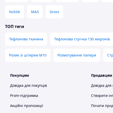
Для випікання та надання форми тортам, тістечкам 
Як діелектричного роздільника в трансформаторах.
NoStik
МАЗ
Gross
У термотоннелях і підових печах як шторки.
Тефлонова стрічка має антипригарні властивості та не п
ТОП теги
їжі. Сприяє рівномірному пропіканню м'яса, риби, овочів, 
Проконсультуватися з цікавих питань і замовити продукц
Тефлонова тканина
Тефлонова стрічка 130 мікронів
на сайті телефонів.
Ролик зі штирем М10
Розмотування папери
Ст
Покупцям
Продавцям
Довідка для покупців
Довідка для
Prom-підтримка
Створити ін
Акційні пропозиції
Почати прод