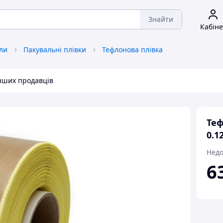
Знайти
Кабіне
ли
Пакувальні плівки
Тефлонова плівка
інших продавців
Теф
0.1
Недо
6