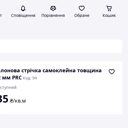
т
Сповіщення
Порівняння
Обране
Кошик
лонова стрічка самоклейна товщина
2 мм PRC
Код: 94
ступний
35
₴/кв.м