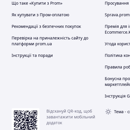
Що таке «Купити з Prom»
Просування в
Як купувати з Пром-оплатою
Sprava.prom
Рекомендації з безпечних покупок
Премія для 
Ecommerce.
Перевірка на приналежність сайту до
платформи prom.ua
Угода корис
Інструкції та поради
Політика ко
Правила роб
Бонусна пр
маркетплей
Інструкція G
Відскануй QR-код, щоб
Тема
-
с
завантажити мобільний
додаток