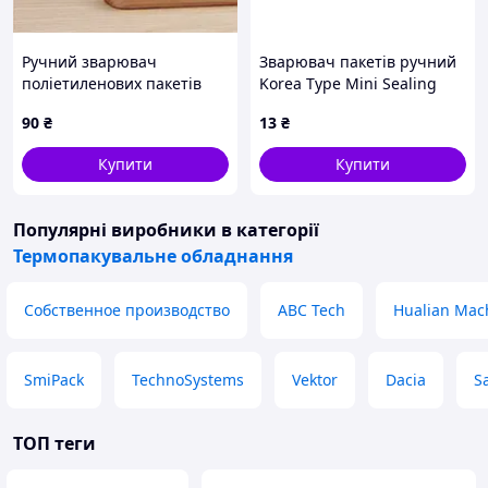
перед склеюванням і герметизацією.
Ручний зварювач
Зварювач пакетів ручний
поліетиленових пакетів
Korea Type Mini Sealing
100мм (EL-7302)
90
₴
13
₴
Купити
Купити
Популярні виробники
в категорії
Термопакувальне обладнання
Собственное производство
ABC Tech
Hualian Mac
SmiPack
TechnoSystems
Vektor
Dacia
S
Проконсультуватися з цікавих питань і замовити
ТОП теги
продукцію можна зв'язавшись із менеджером із
зазначених на сайті телефонів.