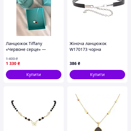
Ланцюжок Tiffany
Жіноча ланцюжок
«Червоне серце» —
W170173 чорна
акцент, який говорить про
1 400
₴
почуття
1 330
₴
386
₴
Купити
Купити