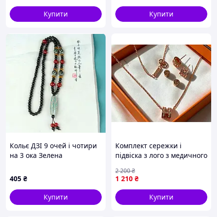
Купити
Купити
Кольє ДЗІ 9 очей і чотири
Комплект сережки і
на 3 ока Зелена
підвіска з лого з медичного
золота Stainless Steel
2 200
₴
405
₴
1 210
₴
Купити
Купити