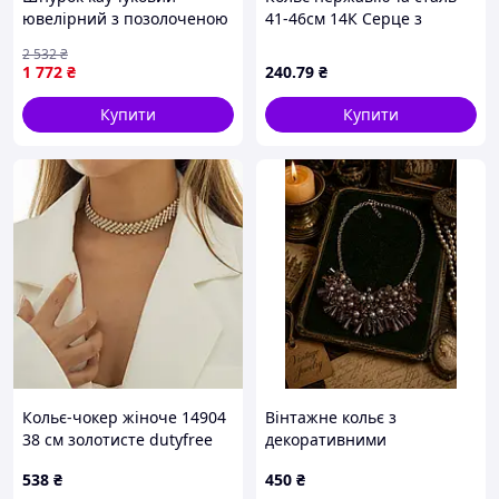
ювелірний з позолоченою
41-46см 14К Серце з
застібкою
перламутровою
2 532
₴
конюшиною 1.5мм
1 772
₴
240
.79
₴
(350190) ТМ XUPING
Купити
Купити
Кольє-чокер жіноче 14904
Вінтажне кольє з
38 см золотисте dutyfree
декоративними
кристалами,
538
₴
450
₴
Великобританія, 43 см