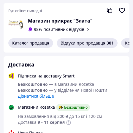
дракона, нержавіюча сталь, бижутерный сплав.
Був online:
сьогодні
Розмір:
довжина кольє без підвіски 55 см, діаметр
намистин 6 та 8 мм, розмір підвіски 5,5 х 3 см.
Магазин прикрас "Злата"
98% позитивних відгуків
Каталог продавця
Відгуки про продавця
301
Кон
Доставка
Підписка на доставку Smart
Безкоштовно
— в магазини Rozetka
Безкоштовно
— у відділення Нової Пошти
Дізнатися більше
Магазини Rozetka
Безкоштовно
На замовлення від 200 ₴ до 15 кг і 120 см
Доставка
9 - 11 серпня
Нова Пошта