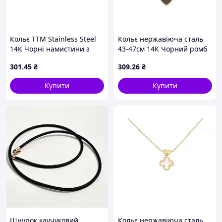
Кольє ТТМ Stainless Steel
Кольє нержавіюча сталь
14К Чорні намистини з
43-47см 14К Чорний ромб
метеликом 44-49см*4-5мм
1.5-3мм (350246) ТМ
301
.45
₴
309
.26
₴
арт.308137 ТМ XUPING
XUPING
Купити
Купити
Шнурок каучуковий
Кольє нержавіюча сталь