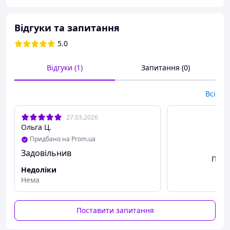
Дивіться відео-огляд цього кольє.
Відгуки та запитання
5.0
Відгуки (1)
Запитання (0)
Всі
27.03.2026
Ольга Ц.
Придбано на Prom.ua
Задовільнив
Пере
Недоліки
Нема
!!! У продажу є подібні чоловічі кольє з аметистом,
тигровим оком та зеленим авантюрином.
Поставити запитання
Склад:
натуральний камінь чорний онікс, яшма кров