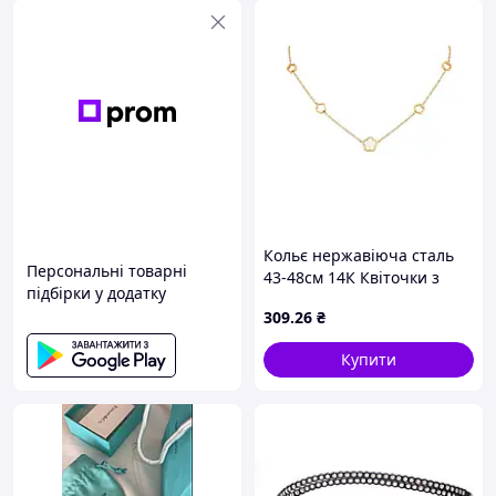
Кольє нержавіюча сталь
Персональні товарні
43-48см 14К Квіточки з
підбірки у додатку
перламутровою вставкою
309
.26
₴
1.5-9мм (350257) ТМ
XUPING
Купити