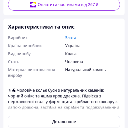
Оплатити частинами від 267 ₴
Характеристики та опис
Виробник
Злата
Країна виробник
Україна
Вид виробу
Кольє
Стать
Чоловіча
Матеріал виготовлення
Натуральний камінь
виробу
⚜️🐲 Чоловіче кольє буси з натуральних каменів:
чорний онікс та яшма кров дракона. Підвіска з
нержавіючої сталі у формі щита сріблястого кольору з
лапою дракона, застібка на карабін та подовжувальний
ланцюжок з нержавіючої сталі.
Детальніше
⚜️🐲
Кольє має силу оберігу завдяки потужним
символам щита та лапи дракона.