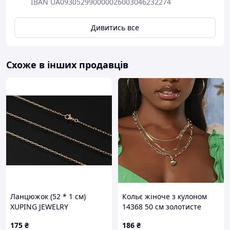
IBAN UA093052990000026003046232274
Дивитись все
Схоже в інших продавців
Ланцюжок (52 * 1 см)
Кольє жіноче з кулоном
XUPING JEWELRY
14368 50 см золотисте
florentia
175
₴
186
₴