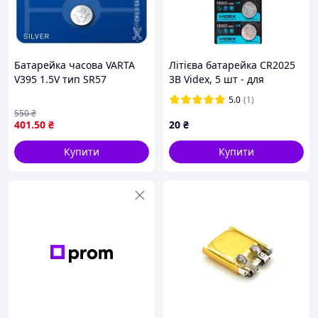
Значно більша ємність (7000 мА·г vs типові
4000-5500 мА·г).
Вища якість збірки осередку: мінімальні
внутрішні опори, сучасна хімія.
Батарейка часова VARTA
Літієва батарейка CR2025
Підвищені струмовіддачі — ідеально підходить
V395 1.5V тип SR57
3В Videx, 5 шт - для
для деяких Hi-Drain пристроїв.
годинників, пультів, ваг
5.0
(1)
Надійний захист та більш рівномірна втрата
550
₴
ємності з часом.
401
.50
₴
20
₴
Поради щодо експлуатації та догляду
Купити
Купити
Зберігайте акумулятор у сухому, прохолодному
місці: ідеально – при температурі від 5°C до 25°C.
Заряджайте лише рекомендованими зарядними
пристроями з підтримкою Li-ion технології.
Уникайте глибоких розрядів (нижче 2.5V) та
перезаряду (вище 4.2V).
Не допускайте коротких замикань контактів,
перевіряйте ізоляцію, особливо якщо
використовуєте акумулятор у складі збірки.
Раз на кілька місяців перевіряйте ступінь
заряду за допомогою мультиметра або зарядного