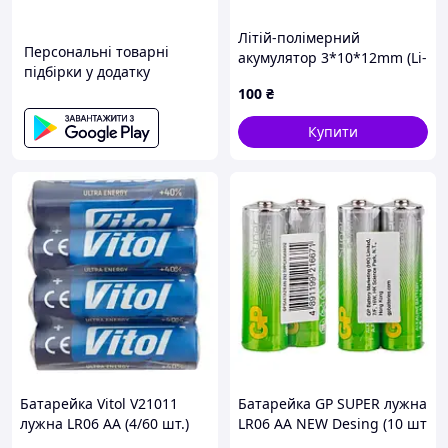
пристрою.
Уникайте фізичних ушкоджень корпусу та
Літій-полімерний
впливу високих температур або прямих сонячних
Персональні товарні
акумулятор 3*10*12mm (Li-
променів.
підбірки у додатку
ion 3.7В 20мА·год)
100
₴
Чому варто купувати VariCore 26650 3.6V 7000mAh VC-
2670 у перевіреного постачальника?
Купити
Оригінальна продукція VariCore має сертифікати якості
та безпеки, відповідає міжнародним стандартам та
проходить багаторівневий контроль на виробництві.
Замовляючи акумулятори у надійного продавця, ви
отримуєте:
Гарантію на товар — захист від заводських
дефектів.
Перевірку акумулятора перед продажем на
відповідність заявленим характеристикам.
Професійні консультації щодо правильного
вибору та використання елементів живлення.
Можливість отримати додаткові аксесуари
(бокс, зарядний пристрій, інструкції).
Батарейка Vitol V21011
Батарейка GP SUPER лужна
лужна LR06 AA (4/60 шт.)
LR06 АА NEW Desing (10 шт
Відповіді на популярні запитання щодо VariCore 26650
в упаковці)