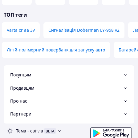
ТОП теги
Varta cr aa 3v
Сигналізація Doberman LY-958 v2
Ла
Літій-полімерний повербанк для запуску авто
Батарейк
Покупцям
Продавцям
Про нас
Партнери
Тема
-
світла
BETA