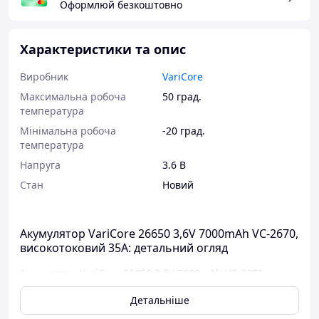
Оформлюй безкоштовно
Характеристики та опис
Виробник
VariCore
Максимальна робоча
50 град.
температура
Мінімальна робоча
-20 град.
температура
Напруга
3.6 В
Стан
Новий
Акумулятор VariCore 26650 3,6V 7000mAh VC-2670,
високотоковий 35A: детальний огляд
Акумулятор VariCore 26650 3,6V 7000mAh VC-2670 —
високоякісний елемент живлення для сучасних
Детальніше
пристроїв, який відзначається великою ємністю,
надійною продуктивністю та тривалим терміном