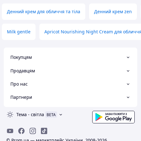
Денний крем для обличчя та тіла
Денний крем zen
Milk gentle
Apricot Nourishing Night Cream для обличч
Покупцям
Продавцям
Про нас
Партнери
Тема
-
світла
BETA
© Prom.ua — маркетплейс України, 2008-2026