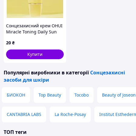
Сонцезахисний крем OHUI
Miracle Toning Daily Sun
SPF50+PA++++ забезпечує
20
₴
захист від
ультрафіолетових
Купити
променів SPF50+PA++++
1мл
Популярні виробники
в категорії
Сонцезахисні
засоби для шкіри
БИОКОН
Top Beauty
Tocobo
Beauty of Joseon
CANTABRIA LABS
La Roche-Posay
Institut Estheder
ТОП теги