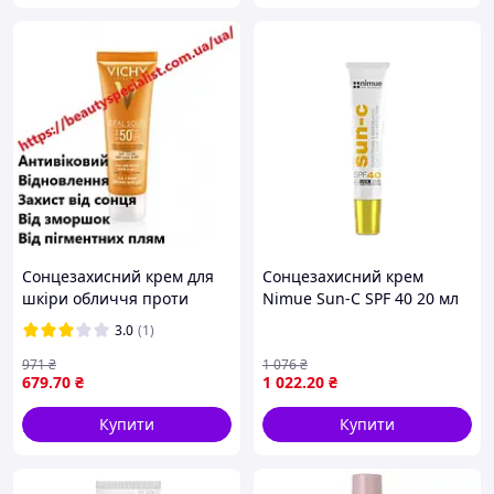
Сонцезахисний крем для
Сонцезахисний крем
шкіри обличчя проти
Nimue Sun-C SPF 40 20 мл
пігментних плям SPF50+
3.0
(1)
Vichy Capital Soleil Anti-
Taches Anti-Dark
971
₴
1 076
₴
679
.70
₴
1 022
.20
₴
Купити
Купити