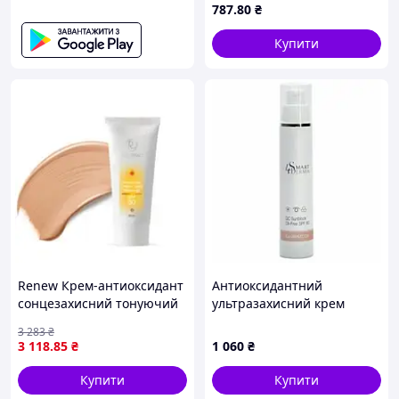
787
.80
₴
Купити
Renew Крем-антиоксидант
Антиоксидантний
сонцезахисний тонуючий
ультразахисний крем
SPF 30 SUNSCREEN CREAM
Smart4Derma Illumination
3 283
₴
SPF 30 DEMI MAKE UP 80 мл
QC Sunblock Oil-Free SPF 80
3 118
.85
₴
1 060
₴
50мл
Купити
Купити