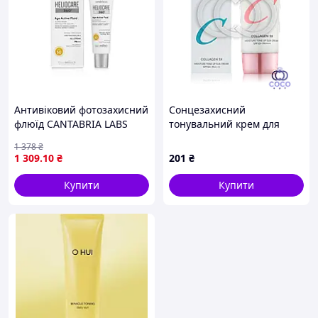
Антивіковий фотозахисний
Сонцезахисний
флюїд CANTABRIA LABS
тонувальний крем для
HELIOCARE 360º Age Active
обличчя Enough Collagen
1 378
₴
Fluid Sunscreen SPF 50 50
3X Moisture Tone Up Sun
1 309
.10
₴
201
₴
мл
Cream, SPF 50+ PA++++ 50g
Купити
Купити