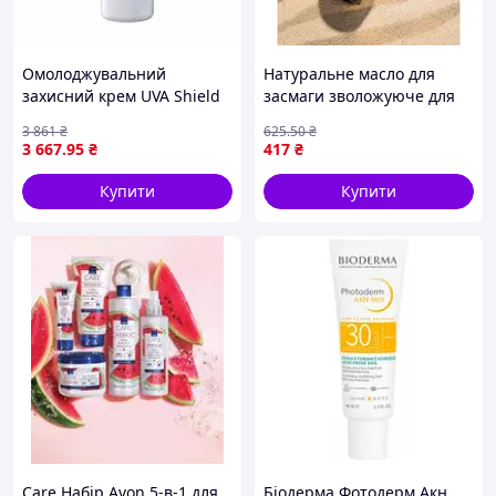
Омолоджувальний
Натуральне масло для
захисний крем UVA Shield
засмаги зволожуюче для
SPF 50+ для шкіри обличчя
всіх типів шкіри швидке
3 861
₴
625
.50
₴
Teoxane,50ml
отримання красивого
3 667
.95
₴
417
₴
відтінку 120 мл BROWN
Купити
Купити
Care Набір Avon 5-в-1 для
Біодерма Фотодерм Акн