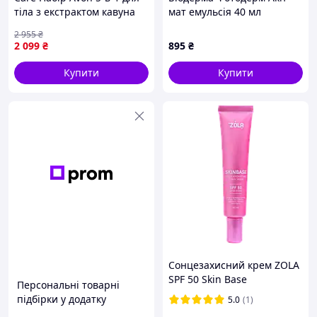
тіла з екстрактом кавуна
мат емульсія 40 мл
2 955
₴
2 099
₴
895
₴
Купити
Купити
Сонцезахисний крем ZOLA
SPF 50 Skin Base
Персональні товарні
зволожуючий, 40 мл
підбірки у додатку
5.0
(1)