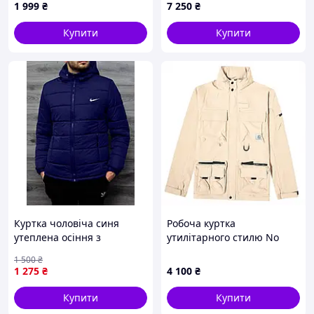
1 999
₴
7 250
₴
Купити
Купити
Куртка чоловіча синя
Робоча куртка
утеплена осіння з
утилітарного стилю No
капюшоном на змійці
Brand колір Sand розмір L,
1 500
₴
курточка Найк ART0307
AC85779M91
1 275
₴
4 100
₴
Купити
Купити