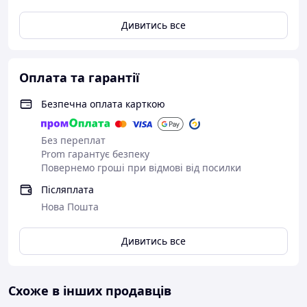
термобілизною та утепленими черевиками Коротко:
Дивитись все
Чоловіча пухова куртка Columbia Sheerdown — це
поєднання легкості, тепла та сучасного дизайну. Вона
забезпечує комфорт, надійний захист від холоду та
вітру, роблячи її ідеальною для зимових прогулянок,
Оплата та гарантії
активного відпочинку та щоденного носіння.
Безпечна оплата карткою
Без переплат
Prom гарантує безпеку
Повернемо гроші при відмові від посилки
Післяплата
Нова Пошта
Дивитись все
Схоже в інших продавців