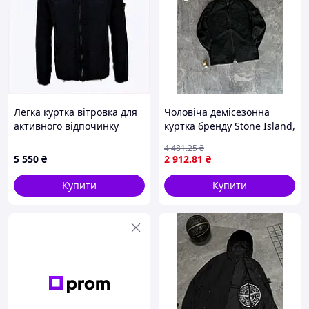
Легка куртка вітровка для
Чоловіча демісезонна
активного відпочинку
куртка бренду Stone Island,
розмір S, 84M920M71
демісезонний чоловічий
4 481
.25
₴
верхній одяг, вироблено в
5 550
₴
2 912
.81
₴
Туреччині
Купити
Купити