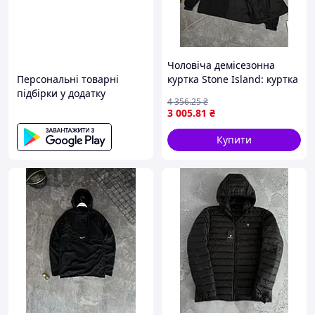
Чоловіча демісезонна
Персональні товарні
куртка Stone Island: куртка
підбірки у додатку
весна-осінь для чоловіків,
4 356
.25
₴
турецьке виробництво
3 005
.81
₴
Купити