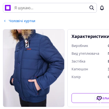
Чоловічі куртки
Характеристик
Виробник
Вид утеплювача
Застібка
Капюшон
Колір
Деталь