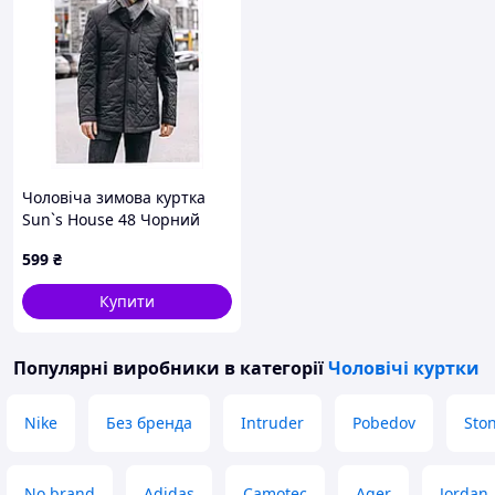
Чоловіча зимова куртка
Sun`s House 48 Чорний
(4822011140546)
599
₴
663X0A2X27
Купити
Популярні виробники
в категорії
Чоловічі куртки
Nike
Без бренда
Intruder
Pobedov
Ston
No brand
Adidas
Camotec
Ager
Jordan