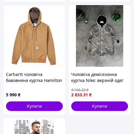
Carhartt чоловіча
Чоловіча демісезонна
бавовняна куртка Hamilton
куртка Nike: верхній одяг
Brown L C8553P679
на весну та осінь,
4 106
.25
₴
вироблено в Туреччині
5 990
₴
2 833
.31
₴
Купити
Купити