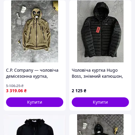
C.P. Company — чоловіча
Чоловіча куртка Hugo
демісезонна куртка,
Boss, знімний капюшон,
верхній одяг на весну та
чорна, поліестер, розмір S,
5 106
.25
₴
осінь, виробництво
демісезон, Туреччина
3 319
.06
₴
2 125
₴
Туреччина
Купити
Купити