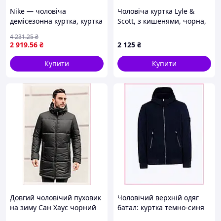
Nike — чоловіча
Чоловіча куртка Lyle &
демісезонна куртка, куртка
Scott, з кишенями, чорна,
весна-осінь для чоловіків,
поліестер, розмір S,
4 231
.25
₴
турецьке виробництво
демісезон, Туреччина
2 919
.56
₴
2 125
₴
Купити
Купити
Довгий чоловічий пуховик
Чоловічий верхній одяг
на зиму Сан Хаус чорний
батал: куртка темно-синя
батал, B87684EB47
3XL, 84759K6M4P