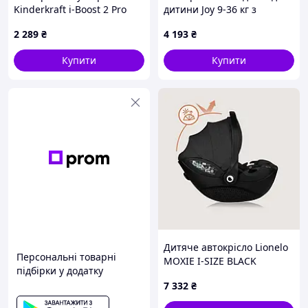
Kinderkraft i-Boost 2 Pro
дитини Joy 9-36 кг з
Green (KCIBOO02GREPR00)
ременями 9H0T04057
2 289
₴
4 193
₴
Купити
Купити
Дитяче автокрісло Lionelo
Персональні товарні
MOXIE I-SIZE BLACK
підбірки у додатку
CARBON
7 332
₴