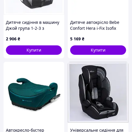
Дитяче сидіння в машину
Дитяче автокрісло Bebe
Джой група 1-2-3 з
Confort Hera i-Fix Isofix
бустером, 8H95K1494
Black (8101288210)
2 906
₴
5 169
₴
Купити
Купити
Автокресло-бустер
Універсальне сидіння для