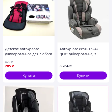
Детское автокресло
Автокрісло 8690-15 (4)
универсальное для любого
"JOY" універсальне, з
автомобиля (пр-во
бустером, група 1/2/3, вага
470
₴
Тайвань) ТМ
дитини від 9-36 кг, в пакеті
285
₴
3 264
₴
Купити
Купити