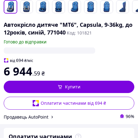
Автокрісло дитяче "MT6", Capsula, 9-36kg, до
12років, синій, 771040
Код: 101821
Готово до відправки
694
від
₴
/міс
6 944
.59
₴
Купити
Оплатити частинами від 694 ₴
96%
Продавець AutoPoint
Оплатити частинами