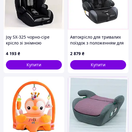
Joy SX-325 чорно-сіре
Автокрісло для тривалих
крісло зі знімною
поїздок з положенням для
вкладкою 90XM040P57
сну K90040M50
4 193
₴
2 879
₴
Купити
Купити