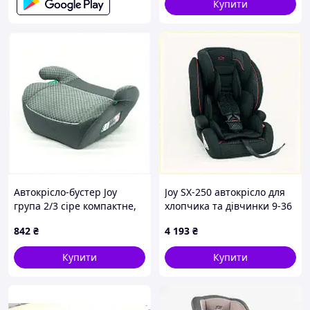
Купити
Автокрісло-бустер Joy
Joy SX-250 автокрісло для
група 2/3 сіре компактне,
хлопчика та дівчинки 9-36
90H040P52
кг, ET9004058B
842
₴
4 193
₴
Купити
Купити