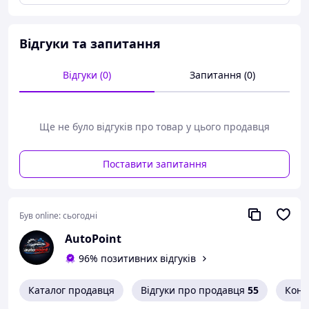
встановлення • Регульований підголівник для
оптимального захисту під час удару • Ергономічне та
просторе сидіння • Час і для великих дітей (а взимку в
Відгуки та запитання
теплій одежі) • З підлокітниками • Дуже м'яка оббивка з
можливістю прання • Якість за доступною ціною
Відгуки (0)
Запитання (0)
Ще не було відгуків про товар у цього продавця
Поставити запитання
Був online:
сьогодні
AutoPoint
96% позитивних відгуків
Каталог продавця
Відгуки про продавця
55
Конт