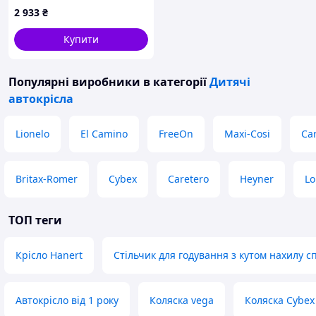
синє, 89B74M75H9
2 933
₴
Купити
Популярні виробники
в категорії
Дитячі
автокрісла
Lionelo
El Camino
FreeOn
Maxi-Cosi
Car
Britax-Romer
Cybex
Caretero
Heyner
Lo
ТОП теги
Крісло Hanert
Стільчик для годування з кутом нахилу с
Автокрісло від 1 року
Коляска vega
Коляска Cybex 