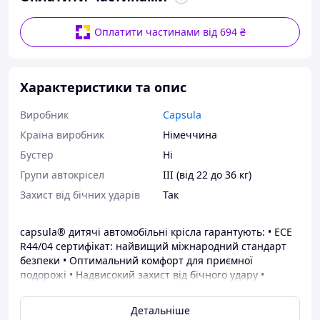
Оплатити частинами від 694 ₴
Характеристики та опис
Виробник
Capsula
Країна виробник
Німеччина
Бустер
Ні
Групи автокрісел
III (від 22 до 36 кг)
Захист від бічних ударів
Так
capsula® дитячі автомобільні крісла гарантують: • ECE
R44/04 сертифікат: найвищий міжнародний стандарт
безпеки • Оптимальний комфорт для приємної
подорожі • Надвисокий захист від бічного удару •
Вбудований та регульований 5-точковий замок ременя
безпеки • Першокласний замок для ременя Holmbergs®
Детальніше
зі Швеції • Простота використання для правильного